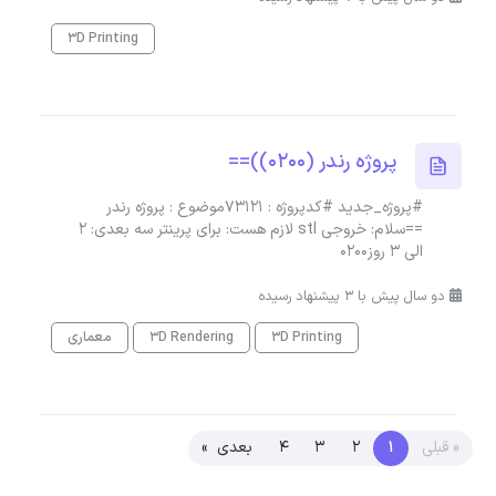
3D Printing
پروژه رندر (0200))==
#پروژه_جدید #کدپروژه : 73121موضوع : پروژه رندر
==سلام: خروجی stl لازم هست: برای پرینتر سه بعدی: ۲
الی ۳ روز0200
دو سال پیش با 3 پیشنهاد رسیده
3D Printing
3D Rendering
معماری
« قبلی
1
2
3
4
بعدی »