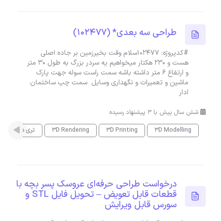
طراحی سه بعدی* (102477)
#کدپروژه: 102477سلام وقت بخیرزمین بر جاده اصلی
هست و ۲۳۰ هکتار میخواهیم یه سردر بزرگ به طول ۳۰ متر
و ارتفاع ۶ متر داشته باشه سمت راست سوله جهت پارک
ماشین و تعمیرات و نگهداری وسایل سمت چپ ساختمان
ادار
شش سال پیش با 3 پیشنهاد رسیده
3D Modelling
3D Printing
3D Rendering
تری دی مکس
درخواست طراحی حرفه‌ای عروسک پسر بچه با
قطعات قابل تعویض – تحویل فایل STL و
سورس قابل ویرایش