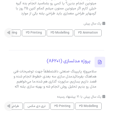
میتونین انجام بدین؟ یا کسی رو بشناسید انجام بده گیره
خیلی کارم اگر میتونین ممنون میشم کمکم کنین ۲۵ روز با
گرسهاپر طراحی معماری باید طراحی بشه بکی از موارد
یک سال پیش
D Rendering
3D Printing
3D Modelling
3D Animation
پروژه مدلسازی (86201)
سلامپروژه پایپینگ صنعتی داشتملطفاً جهت توضیحات فنی
هماهنگ بفرمائیدمدل سازی سه بعدی خطوط انجام شده و
قصد داریم بسازیم، ساپورت گذاری هم شده،ما می‌خواهیم
مدل رو بدیم تحلیل روش انجام شه و بهینه سازی بشه اگه
یک سال پیش با 21 پیشنهاد رسیده
3D Modelling
3D Printing
تری دی مکس
طراحی صنعتی