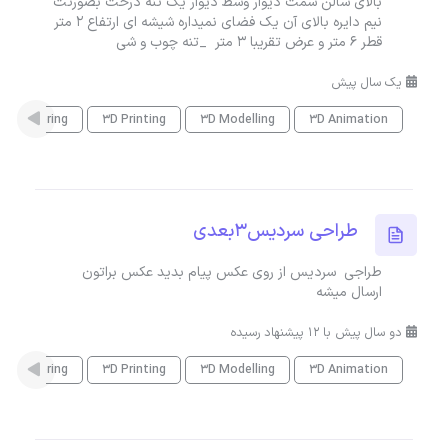
بالای سالن سمت دیوار وسط دیوار یک تنه درخت بصورتت
نیم دایره بالای آن یک فضای نمیداره شیشه ای ارتفاع ۲ متر
قطر ۶ متر و عرض تقریبا ۳ متر _تنه چوب و شی
یک سال پیش
D Rendering
3D Printing
3D Modelling
3D Animation
طراحی سردیس۳بعدی
طراجی سردیس از روی عکس پیام بدید عکس براتون
ارسال میشه
دو سال پیش با 12 پیشنهاد رسیده
D Rendering
3D Printing
3D Modelling
3D Animation