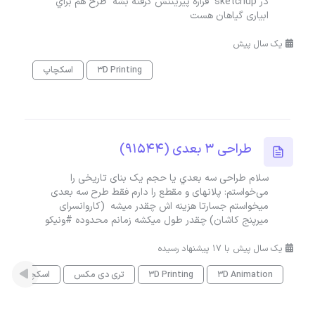
در sketchup قراره پيرينتش گرفته بشه طرح هم براي
ابیاری گیاهان هست
یک سال پیش
3D Printing
اسکچاپ
طراحی 3 بعدی (91544)
سلام طراحی سه بعدي یا حجم یک بنای تاریخی را
می‌خواستم: پلانهای و مقطع را دارم فقط طرح سه بعدی
میخواستم جسارتا هزینه اش چقدر میشه (کاروانسرای
میرپنج کاشان) چقدر طول میکشه زمانم محدوده #ونیکو
یک سال پیش با 17 پیشنهاد رسیده
3D Animation
3D Printing
تری دی مکس
اسکچاپ