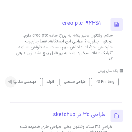
creo ptc 92351
سلام. وقتتون بخیر باشه یه پروژه ساده creo ptc دارم.
نرختون چطوریه؟ طراحی این ایستگاهه. فقط چارچوب
خارجیش. جزئیات داخلش مهم نیست. سه طرفش یه لایه
آکرلیک شفاف میخوره. باید به پروفایل پیچ بشه. اون طرفی
ک
یک سال پیش
3D Printing
طراحی صنعتی
اتوکد
مهندسی مکانیک
D
طراحی ۳d در sketchup
طراحي 3D سلام وقتتون بخير طراحي طرح ضميمه شده