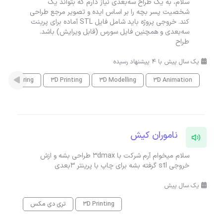
سلام، به یک طراح سه‌بعدی نیاز دارم که بتواند یک
شخصیت پسر بچه را بر اساس ایده و تصویر مرجع طراحی
کند. خروجی پروژه باید شامل فایل STL آماده برای پرینت
سه‌بعدی و همچنین فایل سورس (قابل ویرایش) باشد.
طراح
یک سال پیش با 4 پیشنهاد رسیده
D Rendering
3D Printing
3D Modelling
3D Animation
ناموران کیش
سلام میخوام آرم شرکت با 3dmax طراحی بشه و ازش
خروجی stl گرفته بشه برای چاپ با پرینتر ۳بعدی
یک سال پیش
3D Printing
تری دی مکس