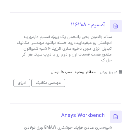
آمسیم - 116208
سلام وقتتون بخیر باشعمن یک پروژه آمسیم دارمهزینه
انجامش رو میفرماییددرود خسته نباشید مهندسی مکانیک
تبدیل انرژی درس ذخیره سازی انرژیتا ۴ شنبه شببراتون
مقدور هست قسمت اول و دوم رو با دیپ سیک هم اگر
حل ک
دو روز پیش
حداکثر بودجه: 500,000 تومان
مهندسی مکانیک
انرژی
Ansys Workbench
شبیه‌سازی عددی فرآیند جوشکاری GMAW ورق فولادی