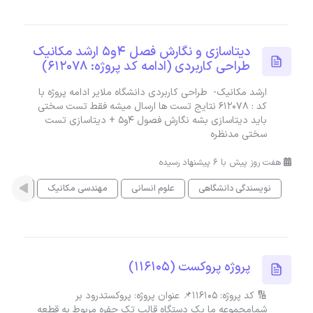
دیتاسازی و نگارش فصل ۴و۵ ارشد مکانیک
طراحی کاربردی (ادامه کد پروژه: 612078)
ارشد مکانیک- طراحی کاربردی دانشگاه ملایر ادامه پروژه با
کد : 612078 نتایج تست ها ارسال میشه فقط تست سختی
باید دیتاسازی بشه نگارش فصول ۴و۵ + دیتاسازی تست
سختی مدنظره
هفت روز پیش با 6 پیشنهاد رسیده
نویسندگی دانشگاهی
علوم انسانی
مهندسی مکانیک
پایان ن
پروژه پروکست (116105)
🔢 کد پروژه: 116105📌 عنوان پروژه: پروکستدرود بر
شمامجموعه ما یک دستگاه قالب تک حفره مربوط به قطعه