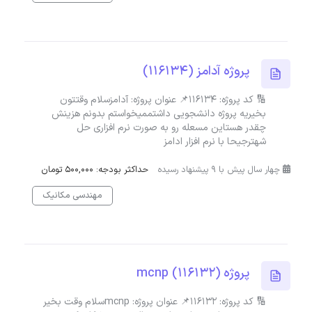
پروژه آدامز (116134)
🔢 کد پروژه: 116134📌 عنوان پروژه: آدامزسلام وقتتون
بخیریه پروژه دانشجویی داشتممیخواستم بدونم هزینش
چقدر هستاین مسعله رو به صورت نرم افزاری حل
شهترجیحا با نرم افزار ادامز
چهار سال پیش با 9 پیشنهاد رسیده
حداکثر بودجه: 500,000 تومان
مهندسی مکانیک
پروژه (116132) mcnp
🔢 کد پروژه: 116132📌 عنوان پروژه: mcnpسلام وقت بخیر