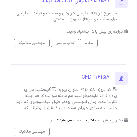
59089 - نگارش کتاب مکانیک.
موضوع در رشته طراحی کاربردی و ساخت و تولید - طراحی
برای ساخت و مونتاژ تجهیزات صنعتی
دوازده روز پیش با 15 پیشنهاد رسیده
مقاله
کتاب نویسی
مهندسی مکانیک
CFD 116158
🔢 کد پروژه: 116158📌 عنوان پروژه: CFDببخشید من یه
پروژه CFD دارممیخواستم هم هزینه شو بدونم هم اینکه
تقریبا مدت زمان انجامش چقدر طول میکشهچیزی که لازم
دارم شبیه سازی جریان هست در یک فیلترنانوالیافی که ا
یک روز پیش
حداکثر بودجه: 1,500,000 تومان
مهندسی مکانیک