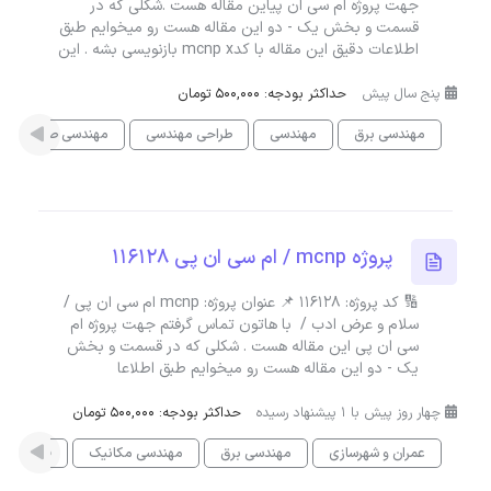
جهت پروژه ام سی ان پیاین مقاله هست .شکلی که در
قسمت و بخش یک - دو این مقاله هست رو میخوایم طبق
اطلاعات دقیق این مقاله با کدmcnp x بازنویسی بشه . این
پنج سال پیش
حداکثر بودجه: 500,000 تومان
مهندسی برق
مهندسی
طراحی مهندسی
مهندسی صنایع
پروژه mcnp / ام سی ان پی 116128
🔢 کد پروژه: 116128 📌 عنوان پروژه: mcnp ام سی ان پی /
سلام و عرض ادب / با هاتون تماس گرفتم جهت پروژه ام
سی ان پی این مقاله هست . شکلی که در قسمت و بخش
یک - دو این مقاله هست رو میخوایم طبق اطلاعا
چهار روز پیش با 1 پیشنهاد رسیده
حداکثر بودجه: 500,000 تومان
عمران و شهرسازی
مهندسی برق
مهندسی مکانیک
فیزیک