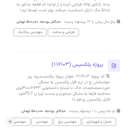
بدنه رگباتور cng طراحی کرده و از اونجا که قطعه مذکور به
لحاظ مک دارای حساسیت میباشد بهتر است توسط نرم ا
پنج سال پیش با 16 پیشنهاد رسیده
حداکثر بودجه: 500,000 تومان
طراحی و ساخت
مهندسی مکانیک
پروژه پلکسیس (116103)
🔢 کد پروژه: 116103📌 عنوان پروژه: پلکسیسدرود روز
خوشبخش ج در نرم افزار پلکسیس به مشکل
خوردممشخصات خاک با شماره دانشجویی ۴۰۰۰۷۷۶۳توی
محاسبه فازها به مشکل میخورم و بدست اوردن FS ۲خود
فایل پلکسیس رو هم دا
دو ماه پیش با 1 پیشنهاد رسیده
حداکثر بودجه: 500,000 تومان
عمران و شهرسازی
مهندسی برق
مهندسی
مهندسی مکانیک