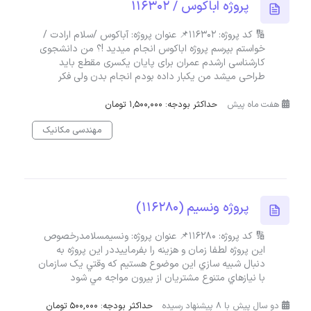
پروژه اباکوس / 116302
🔢 کد پروژه: 116302📌 عنوان پروژه: آباکوس /سلام ارادت /
خواستم بپرسم پروژه اباکوس انجام میدید !؟ من دانشجوی
کارشناسی ارشدم عمران برای پایان یکسری مقطع باید
طراحی میشد من یکبار داده بودم انجام بدن ولی فکر
هفت ماه پیش
حداکثر بودجه: 1,500,000 تومان
مهندسی مکانیک
پروژه ونسیم (116280)
🔢 کد پروژه: 116280📌 عنوان پروژه: ونسیمسلامدرخصوص
اين پروژه لطفا زمان و هزينه را بفرماييددر اين پروژه به
دنبال شبيه سازي اين موضوع هستيم که وقتي يک سازمان
با نيازهاي متنوع مشتريان از بيرون مواجه مي شود
دو سال پیش با 8 پیشنهاد رسیده
حداکثر بودجه: 500,000 تومان