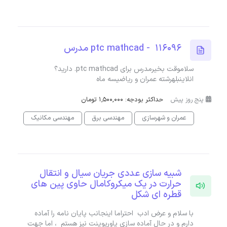
116096 - ptc mathcad مدرس
سلاموقت بخیرمدرس برای ptc mathcad. دارید؟
انلاینبلهرشته عمران و ریاضیسه ماه
پنج روز پیش
حداکثر بودجه: 1,500,000 تومان
عمران و شهرسازی
مهندسی برق
مهندسی مکانیک
شبیه سازی عددی جریان سیال و انتقال
حرارت در یک میکروکامال حاوی پین های
قطره ای شکل
با سلام و عرض ادب احتراما اینجانب پایان نامه را آماده
دارم و در حال آماده سازی پاورپوینت نیز هستم ، اما جهت