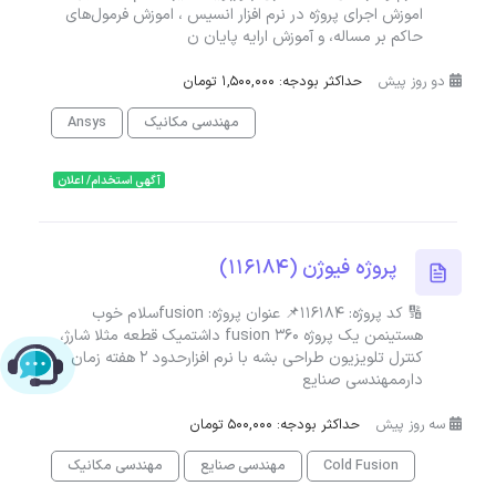
اموزش اجرای پروژه در نرم افزار انسیس ، اموزش فرمول‌های
حاکم بر مساله، و آموزش ارایه پایان ن
دو روز پیش
حداکثر بودجه: 1,500,000 تومان
مهندسی مکانیک
Ansys
آگهی استخدام/ اعلان
پروژه فیوژن (116184)
🔢 کد پروژه: 116184📌 عنوان پروژه: fusionسلام خوب
هستینمن یک پروژه fusion 360 داشتمیک قطعه مثلا شارژ،
کنترل تلویزیون طراحی بشه با نرم افزارحدود ۲ هفته زمان
چت با پشتیبانی پارس‌کدرز
دارممهندسی صنایع
سه روز پیش
حداکثر بودجه: 500,000 تومان
Cold Fusion
مهندسی صنایع
مهندسی مکانیک