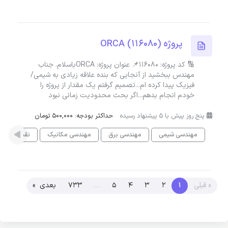
پروژه ORCA (116080)
🔢 کد پروژه: 116080📌 عنوان پروژه: ORCAباسلام. جناب
مهندس ببخشید از آنجایی که بنده علاقه زیادی به شیمی/
فیزیک پیدا کرده ام...تصمیم گرفتم یک مقدار از پروژه را
خودم انجام بدهم...اگر بحث محدودیت زمانی نبود
پنج روز پیش با 5 پیشنهاد رسیده
حداکثر بودجه: 500,000 تومان
مهندسی شیمی
مهندسی برق
مهندسی مکانیک
نقشه کشی ب
« قبلی
1
2
3
4
5
…
733
بعدی »