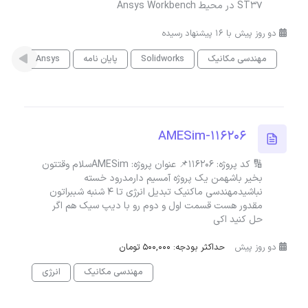
ST37 در محیط Ansys Workbench
دو روز پیش با 16 پیشنهاد رسیده
مهندسی مکانیک
Solidworks
پایان نامه
Ansys
AMESim-116206
🔢 کد پروژه: 116206📌 عنوان پروژه: AMESimسلام وقتتون
بخیر باشهمن یک پروژه آمسیم دارمدرود خسته
نباشیدمهندسی ماکنیک تبدیل انرژی تا ۴ شنبه شببراتون
مقدور هست قسمت اول و دوم رو با دیپ سیک هم اگر
حل کنید اکی
دو روز پیش
حداکثر بودجه: 500,000 تومان
مهندسی مکانیک
انرژی