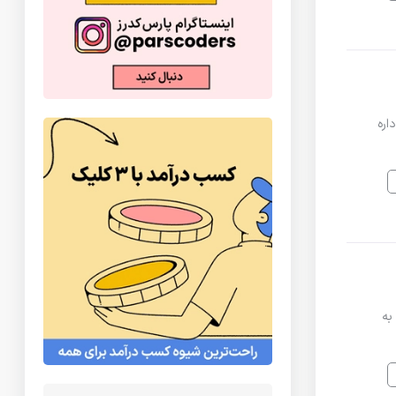
اره
 به