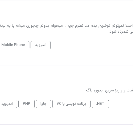
Sofascor آشنایی داشته باشید. اصلا نمیتونم توضیح بدم مد نظرم چیه . میخوام بدونم چجوری میشه با یه لین
اندروید
Mobile Phone
داشت و واریز سریع بدون باگ
.NET
برنامه نویسی با C#
جاوا
PHP
اندروید