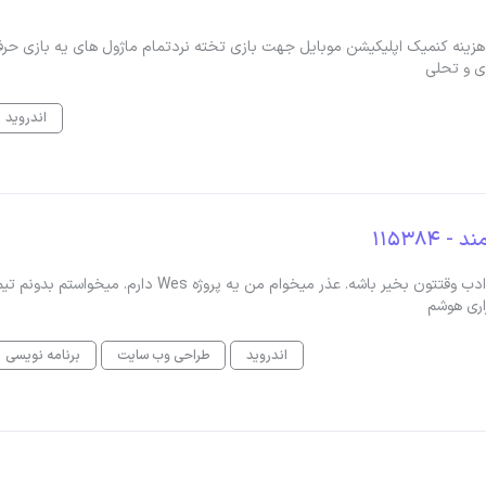
د هزینه کنمیک اپلیکیشن موبایل جهت بازی تخته نردتمام ماژول های یه بازی حرف
ی و تحلی
اندروید
115384
طراحی و پیاده‌سازی یک پلتفرم نرم‌افزاری هوشمندسلام و عرض ادب وقتتون بخیر باشه. عذر میخوام من یه پروژه Wes دارم.
زاری هوشم
اندروید
طراحی وب سایت
برنامه نویسی