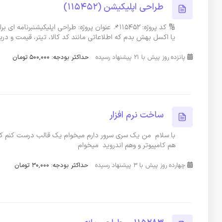
طراحی اپلیکیشن (115452)
🔢 کد پروژه: 115452📌 عنوان پروژه: طراحی اپلیک
یا اکسل بهش بدم که اطلاعاتی مانند کد کالا، تیتر، قیمت و در
پانزده روز پیش با 21 پیشنهاد رسیده
حداکثر بودجه: 500,000 تومان
ساخت نرم افزار
با سلام من یک سری سرور دارم میخوام یک قالب درست کنم که
هم کامپیوتر و وهم اندروید میخوام
چهارده روز پیش با 3 پیشنهاد رسیده
حداکثر بودجه: 30,000 تومان