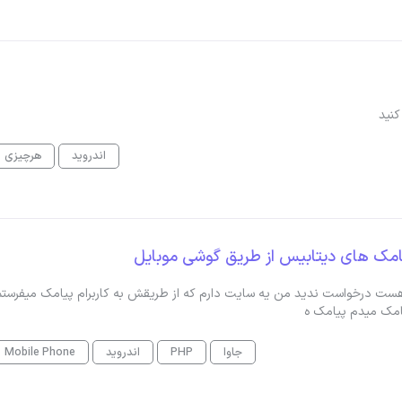
اندروید
هرچیزی
یامک های دیتابیس از طریق گوشی موبایل
ه هست درخواست ندید من یه سایت دارم که از طریقش به کاربرام پیامک میفرستم
امک میدم پیامک ه
جاوا
PHP
اندروید
Mobile Phone