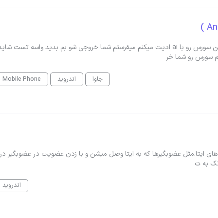
سلام من میخوام یه اپلکیشن اندرویدی رو خروجی apk بگیرم من سورس رو با ai ادیت میکنم میفرستم شما خروجی شو بم بدید واسه تست ش
م سورس رو شما خر
جاوا
اندروید
Mobile Phone
های ایتا.مثل عضوبگیرها که به ایتا وصل میشن و با زدن عضویت در عضوبگیر در 
تک به ت
اندروید