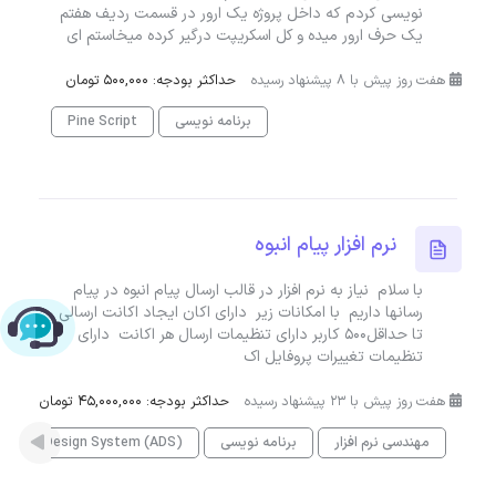
نویسی کردم که داخل پروژه یک ارور در قسمت ردیف هفتم
یک حرف ارور میده و کل اسکریپت درگیر کرده میخاستم ای
هفت روز پیش با 8 پیشنهاد رسیده
حداکثر بودجه: 500,000 تومان
برنامه نویسی
Pine Script
نرم افزار پیام انبوه
با سلام نیاز به نرم افزار در قالب ارسال پیام انبوه در پیام
رسانها داریم با امکانات زیر دارای اکان ایجاد اکانت ارسالی
چت با پشتیبانی پارس‌کدرز
تا حداقل500 کاربر دارای تنظیمات ارسال هر اکانت دارای
تنظیمات تغییرات پروفایل اک
هفت روز پیش با 23 پیشنهاد رسیده
حداکثر بودجه: 45,000,000 تومان
مهندسی نرم افزار
برنامه نویسی
vanced Design System (ADS)