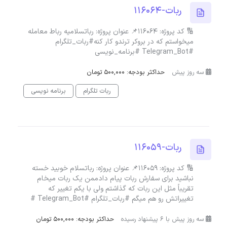
ربات-116064
🔢 کد پروژه: 116064📌 عنوان پروژه: رباتسلامیه رباط معامله
میخواستم که در بروکر ترندو کار کنه#ربات_تلگرام
#Telegram_Bot #برنامه_نویسی
سه روز پیش
حداکثر بودجه: 500,000 تومان
ربات تلگرام
برنامه نویسی
ربات-116059
🔢 کد پروژه: 116059📌 عنوان پروژه: رباتسلام خوبید خسته
نباشید برای سفارش ربات پیام دادممن یک ربات میخام
تقریباً مثل این ربات که گذاشتم ولی با یکم تغییر که
تغییراتش رو هم میگم #ربات_تلگرام #Telegram_Bot #
سه روز پیش با 6 پیشنهاد رسیده
حداکثر بودجه: 500,000 تومان