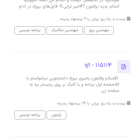
بفرمایید در تخصص کیست و انجام می دهند؟میتونید
انجام بدید براشون ؟#امیر ترابی📎 فایل‌های پروژه در ادام
بیست و یک روز پیش با 9 پیشنهاد رسیده
مهندسی برق
مهندسی مکانیک
برنامه نویسی
115114 - qt
qtسلام وقتتون بخیری پروژه دانشجویی میخواستم با
qtصفحه اول برنامه و با کلیک بر روی رجیستر بره به
صفحه زیر
بیست و یک روز پیش با 14 پیشنهاد رسیده
پایتون
برنامه نویسی