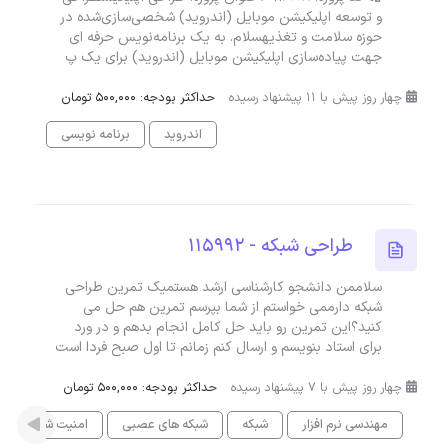
و توسعه اپلیکیشن موبایل (اندروید) شخصی‌سازی‌شده در
حوزه سلامت و تغذیهسلام. به یک برنامه‌نویس حرفه ای
جهت پیاده‌سازی اپلیکیشن موبایل (اندروید) برای یک پ
چهار روز پیش با 11 پیشنهاد رسیده
حداکثر بودجه: 500,000 تومان
اندروید
برنامه نویسی
طراحی شبکه - 115992
سلاممن دانشجو کارشناسی ارشد هستمیک تمرین طراحی
شبکه دارممی خواستم از شما بپرسم تمرین هم حل می
کنید؟این تمرین رو باید حل کامل انجام بدهم و در ورد
برای استاد بنویسم و ارسال کنم زمانم تا اول صبح فردا است
چهار روز پیش با 7 پیشنهاد رسیده
حداکثر بودجه: 500,000 تومان
مهندسی نرم افزار
شبکه
شبکه های عصبی
امنیت شبکه