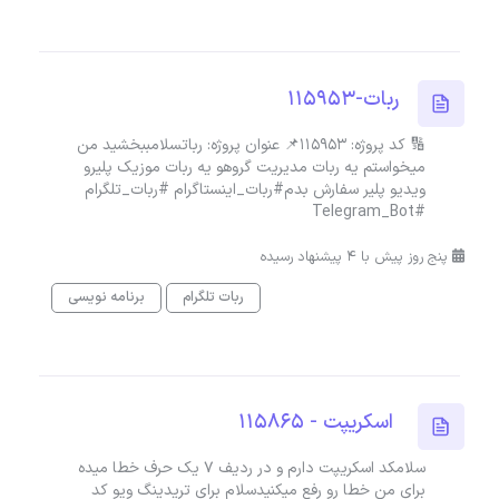
ربات-115953
🔢 کد پروژه: 115953📌 عنوان پروژه: رباتسلامببخشید من
میخواستم یه ربات مدیریت گروهو یه ربات موزیک پلیرو
ویدیو پلیر سفارش بدم#ربات_اینستاگرام #ربات_تلگرام
#Telegram_Bot
پنج روز پیش با 4 پیشنهاد رسیده
ربات تلگرام
برنامه نویسی
اسکریپت - 115865
سلامکد اسکریپت دارم و در ردیف ۷ یک حرف خطا میده
برای من خطا رو رفع میکنیدسلام برای تریدینگ ویو کد