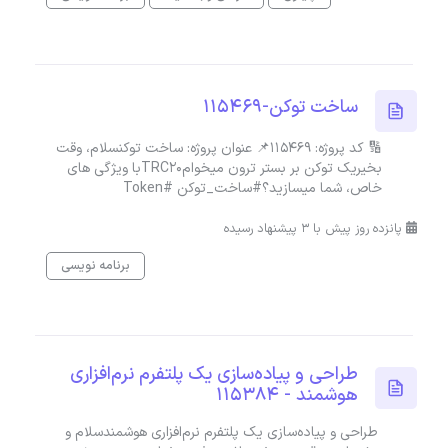
ساخت توکن-115469
🔢 کد پروژه: 115469📌 عنوان پروژه: ساخت توکنسلام، وقت
بخیریک توکن بر بستر ترون میخوامTRC20با ویژگی های
خاص، شما میسازید؟#ساخت_توکن #Token
پانزده روز پیش با 3 پیشنهاد رسیده
برنامه نویسی
طراحی و پیاده‌سازی یک پلتفرم نرم‌افزاری
هوشمند - 115384
طراحی و پیاده‌سازی یک پلتفرم نرم‌افزاری هوشمندسلام و