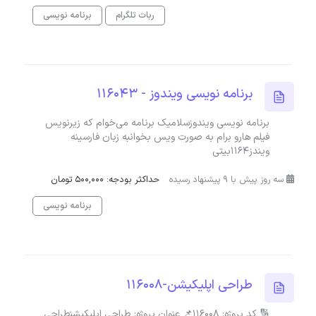
ربات تلگرام
برنامه نویسی
برنامه نویسی ویندوز - 116043
برنامه نویسی ویندوزسلامیک برنامه می‌خوام که زیرنویس
فیلم هارو برام به صورت ویس بخوانبه زبان فارسینه
ویندز۱۱64بیتی
سه روز پیش با 9 پیشنهاد رسیده
حداکثر بودجه: 500,000 تومان
برنامه نویسی
طراحی اپلیکیشن-116008
🔢 کد پروژه: 116008📌 عنوان پروژه: طراحی اپلیکیشنطراحی