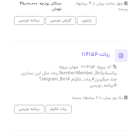
چهار ساعت پیش با 4 پیشنهاد
حداکثر بودجه: 45,000,000
رسیده
تومان
پایتون
گزارش نویسی
برنامه نویسی
ربات-116156
🔢 کد پروژه: 116156📌 عنوان پروژه:
رباتسلامNumber1Member_Bot ربات مثل این بسازین
چند میگیرین#ربات_تلگرام #Telegram_Bot
#برنامه_نویسی
یک روز پیش با 8 پیشنهاد رسیده
ربات تلگرام
برنامه نویسی