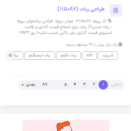
طراحی ربات (115087)
🔢 کد پروژه: 115087📌 عنوان پروژه: طراحی رباتعنوان پروژه
: ربات اسنپ📑 ربات برای اصلاح قیمت گذاری و رقابت
اسنپبرای قیمت گذاری بای باکس اسنپ شاپ10 روز 19932
یک سال پیش با 22 پیشنهاد رسیده
اندروید
iOS
ربات تلگرام
ربات اینستاگرام
برنامه نویسی
« قبلی
1
2
3
4
5
…
89
بعدی »