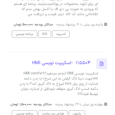
ای برای آپلود محصولات در ووکامرسنیازمند برنامه ای هستم
که ورودی به صورت پی دی اف یا اکسل بهش بدم که
اطلاعاتی مانند کد کالا، تیتر، قیمت و دریافت می
پانزده روز پیش با 21 پیشنهاد رسیده
حداکثر بودجه: 500,000 تومان
اندروید
iOS
برنامه نویسی
115504 -اسکریپت نویسی HMI
اسکریپت نویسی HMI انجام میدهید؟HMI comfort
7inجهت دیتا لاگ گرفتن به این شرح۱-با زدن دکمه
استارت از روی پنل hmi شروع به لاگ گیری کند۲-با زدن
دکمه استپ لاگ گیری متوقف شودقبل از استارت بتوان
توسط فیلدI/O
چهارده روز پیش با 22 پیشنهاد رسیده
حداکثر بودجه: 1,500,000 تومان
پایتون
طراحی وب سایت
برنامه نویسی