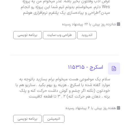
عرض ادب وقتتون بخیر باشه. عذر میخوام من یه پروژه
Wes دارم. میخواستم بدونم تیم شما این پروژه رو انجام
میدن؟طراحی و پیاده‌سازی یک پلتفرم نرم‌افزاری هوشم
شانزده روز پیش با 22 پیشنهاد رسیده
اندروید
طراحی وب سایت
برنامه نویسی
اسکرچ - 115315
سلام یک موضوعی هست میخوام برام بسازید باتوجه به
موارد گفته شده با اسکرچ ، هزینه رو بهم بگید . سناریو هم با
خودتون (نکته اگر چشم و گوش داشت حرکت کنه و پلک
بزنه ، دهان هم حرکت کنه) ۲ . ۳ تا قطعه کافیست
هفده روز پیش با 6 پیشنهاد رسیده
انیمیشن
برنامه نویسی