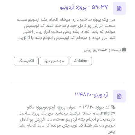
59037 - پروژه آردوینو
من یک پروژه ساخت دارم میخام انجام بشه اردوینو هست
سخت افزارش رو کامل خودم ساختم فقط کد نویسیش
مونده که باید انجام بشه یعنی سخت افزار رو در اختیار
شما قرار میدم و میحام کد نویسیش انجام بشه با pid و...
بیست و هشت روز پیش
Arduino
مهندسی برق
الکترونیک
آردوینو-114820
🔢 کد پروژه: 114820📌 عنوان پروژه: آردوینوپروژه مگلو
maglevسلام خسته نباشید ببخشید من یک پروژه ساخت
دارممیخام انجام بشه اردوینو هستسخت افزارش رو کامل
خودم ساختم فقط کد نویسیش مونده که باید انجام بشه
یعن