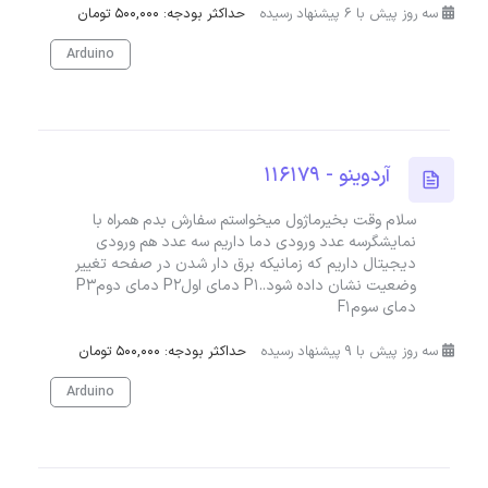
سه روز پیش با 6 پیشنهاد رسیده
حداکثر بودجه: 500,000 تومان
Arduino
آردوینو - 116179
سلام وقت بخیرماژول میخواستم سفارش بدم همراه با
نمایشگرسه عدد ورودی دما داریم سه عدد هم ورودی
دیجیتال داریم که زمانیکه برق دار شدن در صفحه تغییر
وضعیت نشان داده شود..P1 دمای اولP2 دمای دومP3
دمای سومF1
سه روز پیش با 9 پیشنهاد رسیده
حداکثر بودجه: 500,000 تومان
Arduino