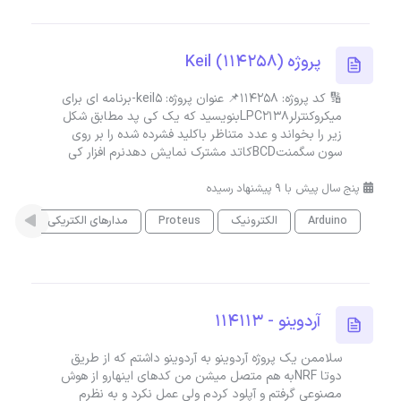
پروژه Keil (114258)
🔢 کد پروژه: 114258📌 عنوان پروژه: keil5-برنامه ای برای
میکروکنترلرLPC2138بنویسید که یک کی پد مطابق شکل
زیر را بخواند و عدد متناظر باکلید فشرده شده را بر روی
سون سگمنتBCDکاتد مشترک نمایش دهدنرم افزار کی
پنج سال پیش با 9 پیشنهاد رسیده
Arduino
الکترونیک
Proteus
مدارهای الکتریکی
مدار
آردوینو - 114113
سلاممن یک پروژه آردوینو به آردوینو داشتم که از طریق
دوتا NRFبه هم متصل میشن من کدهای اینهارو از هوش
مصنوعی گرفتم و آپلود کردم ولی عمل نکرد و به نظرم