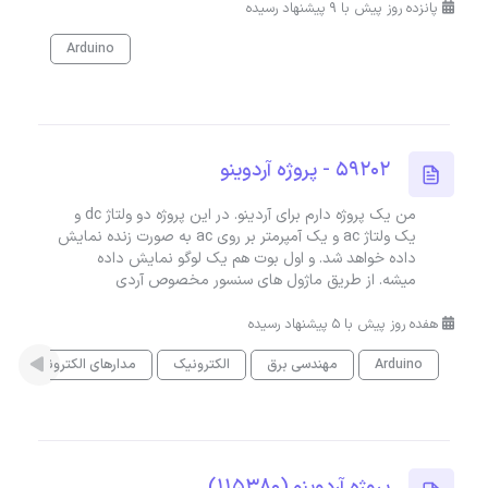
پانزده روز پیش با 9 پیشنهاد رسیده
Arduino
59202 - پروژه آردوینو
من یک پروژه دارم برای آردینو. در این پروژه دو ولتاژ dc و
یک ولتاژ ac و یک آمپرمتر بر روی ac به صورت زنده نمایش
داده خواهد شد. و اول بوت هم یک لوگو نمایش داده
میشه. از طریق ماژول های سنسور مخصوص آردی
هفده روز پیش با 5 پیشنهاد رسیده
Arduino
مهندسی برق
الکترونیک
مدارهای الکترونیکی
پروژه آردوینو (115380)