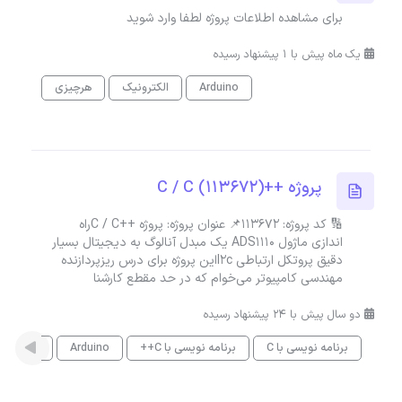
برای مشاهده اطلاعات پروژه لطفا وارد شوید
یک ماه پیش با 1 پیشنهاد رسیده
Arduino
الکترونیک
هرچیزی
پروژه ++C / C (113672)
🔢 کد پروژه: 113672📌 عنوان پروژه: پروژه ++C / Cراه
اندازی ماژول ADS1110 یک مبدل آنالوگ به دیجیتال بسیار
دقیق پروتکل ارتباطی I2cاین پروژه برای درس ریزپردازنده
مهندسی کامپیوتر می‌خوام که در حد مقطع کارشنا
دو سال پیش با 24 پیشنهاد رسیده
برنامه نویسی با C
برنامه نویسی با C++
Arduino
طراحی بر