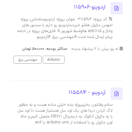
اردوینو-115906
🔢 کد پروژه: 115906📌 عنوان پروژه: اردوینوسلاماین پروژه
امهمن ماژول هاشو خریدماردوینو رو دارم با سنسور های
ولتاژ و adc1115 هااواسط شهریور📎 فایل‌های پروژه در ادامه
پیام ارسال شده است.#مهندسی_برق #آردوینو
نه روز پیش با 6 پیشنهاد رسیده
حداکثر بودجه: 500,000 تومان
Arduino
مهندسی برق
آردوینو - 115584
سلام وقتتون بخیرپروژه بنده خیلی ساده هست و به منظور
لاگ کردن دیتا های یک لود سل هستنیاز هست تا لود سل
را به ماژول آنالوگ به دیجیتال HX711 متصل کنیم و حالا
اون ماژول رو با استفاده از arduino uno یا ard