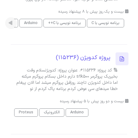
بیست و یک روز پیش با 8 پیشنهاد رسیده
برنامه نویسی با C
برنامه نویسی با C++
Arduino
اینترنت ا
پروژه کدویژن (115236)
🔢 کد پروژه: 115236📌 عنوان پروژه: کدویژنسلام وقت
بخیریک پروگرمر stk500 دارم داخل بسکام پروگرم میکنه
اما داخل کدویژن تاچند روزقبل پروگرم میشد اما الان پیغام
خطا میدهای سی عوض کردم برنامه پاک کردم از نو
بیست و دو روز پیش با 5 پیشنهاد رسیده
Arduino
الکترونیک
Proteus