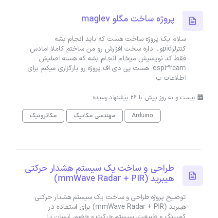
پروژه ساخت مگلو maglev
سلام یک پروژه ساخت هست که باید انجام بشه
کنترلرpidو... داره سخت افزارش رو من ساختم کاملا امادس
فقط کد نویسیش میخام انجام بشه که هسته اصلیش
esp32cam هست پی دی اف پروژه رو بارگزاری میکنم برای
اطلاعات ب
بیست و نه روز پیش با 26 پیشنهاد رسیده
Arduino
مهندسی مکانیک
مکاترونیک
طراحی و ساخت یک سیستم هشدار حرکتی
هیبرید (mmWave Radar + PIR)
توضیح پروژه:طراحی و ساخت یک سیستم هشدار حرکتی
هیبرید (mmWave Radar + PIR) برای استفاده در
کمپینگ و طبیعت. سیستم حرکت و حضور انسان یا