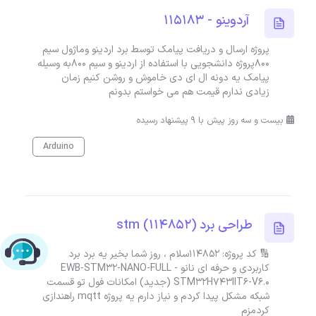
آردوینو - 115183
پروژه ارسال و دریافت پیامک توسط برد اردینو وماژول سیم
800پروژه دانشجویی با استفاده از اردینو و سیم 800به وسیله
پیامک یه دونه ال ای دی خاموش و روشن کنیم زمان
زیادی ندارم قیمت هم می خواستم بدونم
بیست و سه روز پیش با 9 پیشنهاد رسیده
Arduino
طراحی برد stm (114852)
چت با پشتیبانی پارس‌کدرز
🔢 کد پروژه: 114852سلام ، روز شما بخیر یه برد برد
کاربردی و حرفه ای نانو EWB-STM32-NANO-FULL -
STM32H743IIT6-V6.0 (جدید) امکانات فول تو قسمت
شبکه مشکل پیدا کردم و نیاز دارم یه پروژه mqtt راهندازی
کردمزم