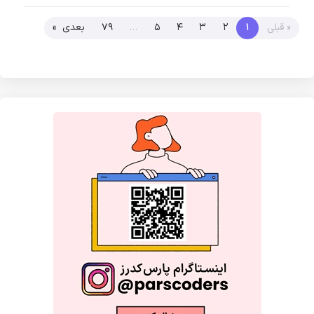
« قبلی
1
2
3
4
5
…
79
بعدی »