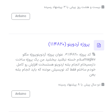
بیست و هشت روز پیش با 3 پیشنهاد رسیده
Arduino
پروژه آردوینو (114820)
🔢 کد پروژه: 114820📌 عنوان پروژه: آردوینوپروژه مگلو
maglevسلام خسته نباشید ببخشید من یک پروژه ساخت
دارممیخام انجام بشه اردوینو هستسخت افزارش رو کامل
خودم ساختم فقط کد نویسیش مونده که باید انجام بشه
یعن
دو سال پیش با 8 پیشنهاد رسیده
Arduino