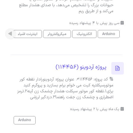
حیوانات بزرگ را تشخیص می‌دهد، با صدای هشدار مطلع
می‌کند و از طریق ریم
سی روز پیش با 4 پیشنهاد رسیده
Arduino
الکترونیک
میکروکنترولر
اینترنت اشیاء
پروژه آردوینو (114456)
🔢 کد پروژه: 114456📌 عنوان پروژه: آردوینورادار نقطه کور
موتورسیکلتیه کیت می خوام برام بسازید و پروگرم کنید
برای۱.نقطه کور موتور سیکلت هشدار چشمک زن آینه۲.ترمز
اضطراری و چشمک زن جفت راهنما۳.دزدگیر لرزشی
یک ماه پیش با 2 پیشنهاد رسیده
Arduino