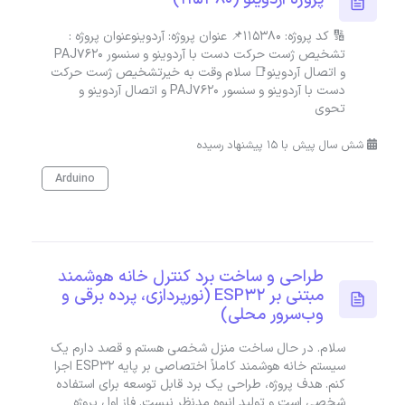
🔢 کد پروژه: 115380📌 عنوان پروژه: آردوینوعنوان پروژه :
تشخیص ژست حرکت دست با آردوینو و سنسور PAJ7620
و اتصال آردوینو📑 سلام وقت به خیرتشخیص ژست حرکت
دست با آردوینو و سنسور PAJ7620 و اتصال آردوینو و
تحوی
شش سال پیش با 15 پیشنهاد رسیده
Arduino
طراحی و ساخت برد کنترل خانه هوشمند
مبتنی بر ESP32 (نورپردازی، پرده برقی و
وب‌سرور محلی)
سلام. در حال ساخت منزل شخصی هستم و قصد دارم یک
سیستم خانه هوشمند کاملاً اختصاصی بر پایه ESP32 اجرا
کنم. هدف پروژه، طراحی یک برد قابل توسعه برای استفاده
شخصی است و تولید انبوه مدنظر نیست. فاز اول پروژه