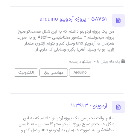
58751 - پروژه آردوینو arduino
من یک پروژه آردوینو داشتم که به این شکل هست:توضیح
پروژه: میخواستم ۳ سنسور مغناطیسی As5600 رو به صورت
همزمان به آردوینو uno وصل کنم و بتونم ازشون مقدار
زاویه رو به وسیله آهنربا بگیرم.وسایلی که دارم: آر
یک ماه پیش با 10 پیشنهاد رسیده
Arduino
مهندسی برق
الکترونیک
آردوینو - 113913
سلام. وقت بخیر.من یک پروژه آردوینو داشتم که به این
شکل هست:توضیح پروژه: میخواستم ۳ سنسور مغناطیسی
As5600 رو به صورت همزمان به آردوینو uno وصل کنم و