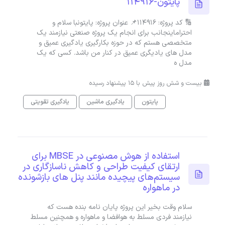
پایتون-114916
🔢 کد پروژه: 114916📌 عنوان پروژه: پایتونبا سلام و
احتراماینجانب برای انجام یک پروژه صنعتی نیازمند یک
متخصصی هستم که در حوزه بکارگیری یادگیری عمیق و
مدل های یادیگری عمیق در کنار من باشد. کسی که یک
مدل ه
بیست و شش روز پیش با 15 پیشنهاد رسیده
پایتون
یادگیری ماشین
یادگیری تقویتی
استفاده از هوش مصنوعی در MBSE برای
ارتقای کیفیت طراحی و کاهش ناسازگاری در
سیستم‌های پیچیده مانند پنل های بازشونده
در ماهواره
سلام وقت بخیر این پروژه پایان نامه بنده هست که
نیازمند فردی مسلط به هوافضا و ماهواره و همچنین مسلط