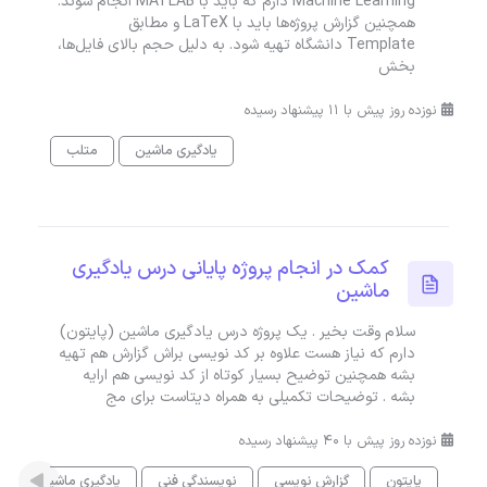
Machine Learning دارم که باید با MATLAB انجام شوند.
همچنین گزارش پروژه‌ها باید با LaTeX و مطابق
Template دانشگاه تهیه شود. به دلیل حجم بالای فایل‌ها،
بخش
نوزده روز پیش با 11 پیشنهاد رسیده
یادگیری ماشین
متلب
کمک در انجام پروژه پایانی درس یادگیری
ماشین
سلام وقت بخیر . یک پروژه درس یادگیری ماشین (پایتون)
دارم که نیاز هست علاوه بر کد نویسی براش گزارش هم تهیه
بشه همچنین توضیح بسیار کوتاه از کد نویسی هم ارایه
بشه . توضیحات تکمیلی به همراه دیتاست برای مج
نوزده روز پیش با 40 پیشنهاد رسیده
پایتون
گزارش نویسی
نویسندگی فنی
یادگیری ماشین