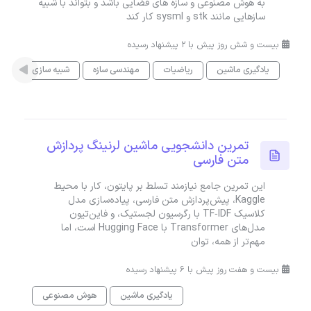
به هوش مصنوعی و سازه های فضایی باشد و بتواند با شبیه
سازهایی مانند stk و sysml کار کند
بیست و شش روز پیش با 2 پیشنهاد رسیده
یادگیری ماشین
ریاضیات
مهندسی سازه
شبیه سازی
هو
تمرین دانشجویی ماشین لرنینگ پردازش
متن فارسی
این تمرین جامع نیازمند تسلط بر پایتون، کار با محیط
Kaggle، پیش‌پردازش متن فارسی، پیاده‌سازی مدل
کلاسیک TF‑IDF با رگرسیون لجستیک، و فاین‌تیون
مدل‌های Transformer با Hugging Face است، اما
مهم‌تر از همه، توان
بیست و هفت روز پیش با 6 پیشنهاد رسیده
یادگیری ماشین
هوش مصنوعی