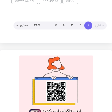
پایتون
پردازش داده
یادگیری ماشین
« قبلی
1
2
3
4
5
…
247
بعدی »