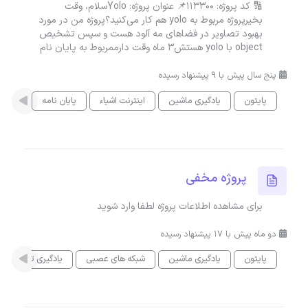
🔢 کد پروژه: 113300📌 عنوان پروژه: Yoloسلام، وقت
بخیرپروژه مربوط به yolo هم کار می‌کنید؟پروژه من در مورد
بهبود تصاویر در فضاهای مه آلود هست و سپس تشخیص
object با yolo هستش3 ماه وقت دارممربوط به پایان نام
پنج سال پیش با 9 پیشنهاد رسیده
پایتون
یادگیری ماشین
اینترنت اشیاء
پایان نامه
یادگی
پروژه مخفی
برای مشاهده اطلاعات پروژه لطفا وارد شوید
دو ماه پیش با 17 پیشنهاد رسیده
پایتون
یادگیری ماشین
شبکه های عصبی
یادگیری تقویتی