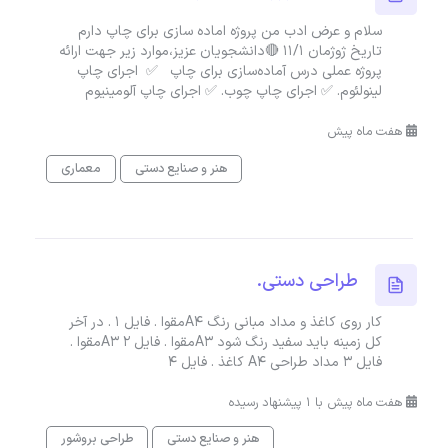
سلام و عرض ادب من پروژه اماده سازی برای چاپ دارم
تاریخ ژوژمان ۱۱/۱ 🔴دانشجویان عزیز،موارد زیر جهت ارائه
پروژه عملی درس آماده‌سازی برای چاپ ✅ اجرای چاپ
لینولئوم. ✅ اجرای چاپ چوب. ✅ اجرای چاپ آلومینیوم
هفت ماه پیش
هنر و صنایع دستی
معماری
طراحی دستی.
كار روى كاغذ و مداد مبانى رنگ A4مقوا . فایل 1 . در آخر
كل زمينه بايد سفيد رنگ شود A3مقوا . فایل 2 A3مقوا .
فایل 3 مداد طراحى A4 كاغذ . فایل 4
هفت ماه پیش با 1 پیشنهاد رسیده
هنر و صنایع دستی
طراحی بروشور