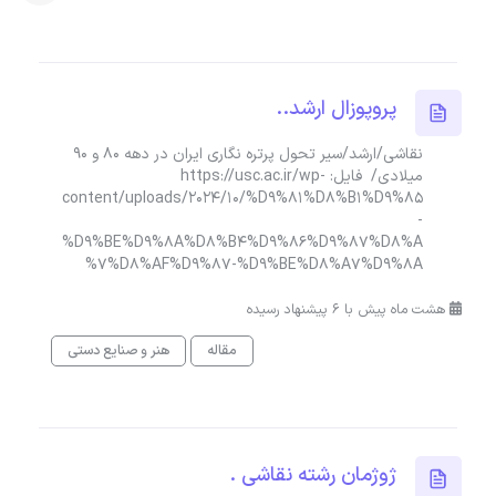
پروپوزال ارشد..
نقاشی/ارشد/سیر تحول پرتره نگاری ایران در دهه ۸۰ و ۹۰
میلادی/ فایل: https://usc.ac.ir/wp-
content/uploads/2024/10/%D9%81%D8%B1%D9%85
-
%D9%BE%D9%8A%D8%B4%D9%86%D9%87%D8%A
7%D8%AF%D9%87-%D9%BE%D8%A7%D9%8A%
هشت ماه پیش با 6 پیشنهاد رسیده
مقاله
هنر و صنایع دستی
ژوژمان رشته نقاشی .