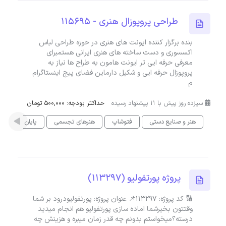
طراحی پروپوزال هنری - 115695
بنده برگزار کننده ایونت های هنری در حوزه طراحی لباس
اکسسوری و دست ساخته های هنری ایرانی هستمبرای
معرفی حرفه ایی تر ایونت هامون به طراح ها نیاز به
پروپوزال حرفه ایی و شکیل دارماین فضای پیج اینستاگرام
م
سیزده روز پیش با 11 پیشنهاد رسیده
حداکثر بودجه: 500,000 تومان
هنر و صنایع دستی
فتوشاپ
هنرهای تجسمی
پایان نامه
پروژه پورتفولیو (113297)
🔢 کد پروژه: 113297📌 عنوان پروژه: پورتفولیودرود بر شما
وقتتون بخیرشما اماده سازی پورتفولیو هم انجام میدید
درسته؟میخواستم بدونم چه قدر زمان میبره و هزینش چه