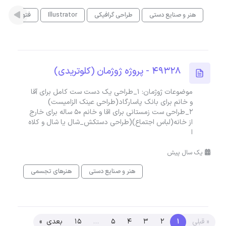
هنر و صنایع دستی
طراحی گرافیکی
Illustrator
فتوشاپ
49328 - پروژه ژوژمان (کلوتریدی)
موضوعات ژوژمان: ۱_طراحی یک دست ست کامل برای آقا
و خانم‌ برای بانک پاسارگاد(طراحی عینک الزامیست)
۲_طراحی ست زمستانی برای اقا و خانم ۵۰ ساله برای خارج
از خانه(لباس اجتماع)(طراحی دستکش_شال یا شال و کلاه
ا
یک سال پیش
هنر و صنایع دستی
هنرهای تجسمی
« قبلی
1
2
3
4
5
…
15
بعدی »