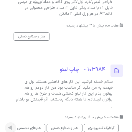
طراحى لباس/ترم اول/كار روى كاغذ و مداد/پروژه ى درسى
فایل 1 : با مداد رنگى فایل 2: مداد طراحى معمولى در
كاغذA3 در هر ورق افقى ٣مانكن
هفت ماه پیش با 3 پیشنهاد رسیده
هنر و صنایع دستی
103984 - چاپ لینو
سلام خسته نباشید این کار های کاهشی هستند اول ی
قیمت به من بگید اگر مناسب بود من کار دومم رو هم
بهتون بدم این کار لینو کاهشی هست و طرح ها رو هم
براتون فرستادم تا هفته دیگه پنجشنبه اگر قیمتش رو باهام
ر
هشت ماه پیش با 11 پیشنهاد رسیده
گرافیک کامپیوتری
هنر و صنایع دستی
هنرهای تجسمی