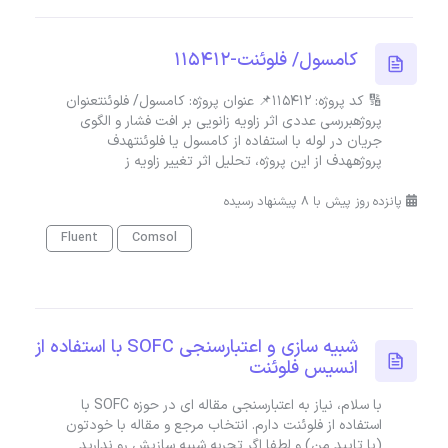
کامسول/ فلوئنت-115412
🔢 کد پروژه: 115412📌 عنوان پروژه: کامسول/ فلوئنتعنوان
پروژهبررسی عددی اثر زاویه زانویی بر افت فشار و الگوی
جریان در لوله با استفاده از کامسول یا فلوئنتهدف
پروژههدف از این پروژه، تحلیل اثر تغییر زاویه ز
پانزده روز پیش با 8 پیشنهاد رسیده
Fluent
Comsol
شبیه سازی و اعتبارسنجی SOFC با استفاده از
انسیس فلوئنت
با سلام، نیاز به اعتبارسنجی مقاله ای در حوزه SOFC با
استفاده از فلوئنت دارم. انتخاب مرجع و مقاله با خودتون
(با تایید من) و لطفا اگر تجربه شبیه سازیش رو ندارید