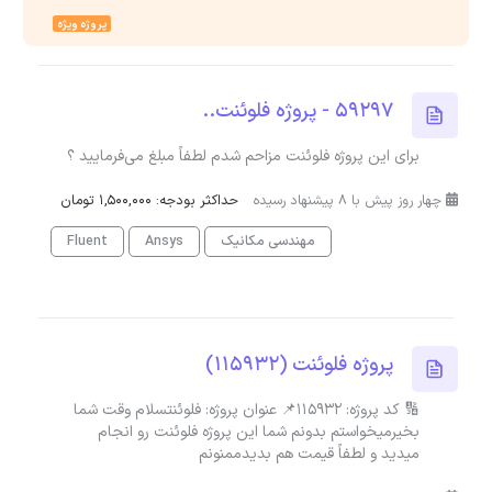
پروژه ویژه
59297 - پروژه فلوئنت..
برای این پروژه فلوئنت مزاحم شدم لطفاً مبلغ می‌فرمایید ؟
چهار روز پیش با 8 پیشنهاد رسیده
حداکثر بودجه: 1,500,000 تومان
مهندسی مکانیک
Ansys
Fluent
پروژه فلوئنت (115932)
🔢 کد پروژه: 115932📌 عنوان پروژه: فلوئنتسلام وقت شما
بخیرمیخواستم بدونم شما این پروژه فلوئنت رو انجام
میدید و لطفاً قیمت هم بدیدممنونم