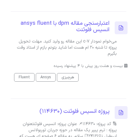
اعتبارسنجی مقاله dpm با ansys fluent
انسیس فلوئنت
می‌خوام نمودار 7-c این مقاله رو ولید کنید. مهلت تحویل
پروژه تا شنبه 20 ام هست اما شاید بتونم بازم از استاد وقت
بگیرم
بیست و هشت روز پیش با 4 پیشنهاد رسیده
هرچیزی
Ansys
Fluent
پروژه انسیس فلوئنت (114630)
🔢 کد پروژه: 114630📌 عنوان پروژه: انسیس فلوئنتعنوان
پروژه : ترم پیپر یک مقاله در حوزه جریان توربولانس
ایروفیل ناکا2412📑 سلام. یه مقاله 6 صفحه ای هست که