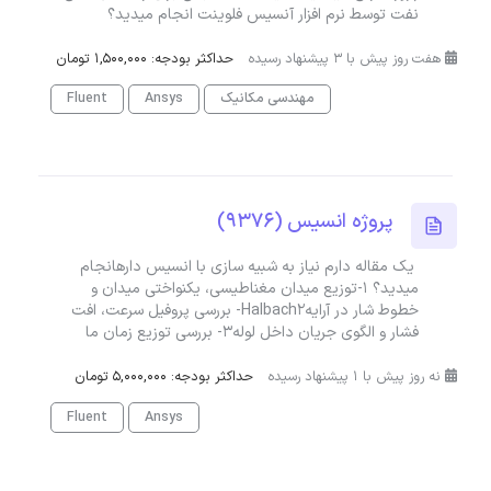
نفت توسط نرم افزار آنسیس فلوینت انجام میدید؟
هفت روز پیش با 3 پیشنهاد رسیده
حداکثر بودجه: 1,500,000 تومان
مهندسی مکانیک
Ansys
Fluent
پروژه انسیس (9376)
یک مقاله دارم نیاز به شبیه سازی با انسیس دارهانجام
میدید؟ ۱-توزیع میدان مغناطیسی، یکنواختی میدان و
خطوط شار در آرایهHalbach۲- بررسی پروفیل سرعت، افت
فشار و الگوی جریان داخل لوله۳- بررسی توزیع زمان ما
نه روز پیش با 1 پیشنهاد رسیده
حداکثر بودجه: 5,000,000 تومان
Fluent
Ansys