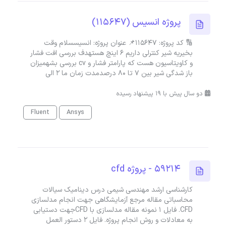
پروژه انسیس (115647)
🔢 کد پروژه: 115647📌 عنوان پروژه: انسیسسلام وقت
بخیریه شیر کنترلی داریم ۶ اینچ هستهدف بررسی افت فشار
و کاویتاسیون هست که پارامتر فشار و cv بررسی بشهمیزان
باز شدگی شیر بین ۷ تا ۸۰ درصدمدت زمان ما ۲ الی
دو سال پیش با 19 پیشنهاد رسیده
Fluent
Ansys
59214 - پروژه cfd
کارشناسی ارشد مهندسی شیمی درس دینامیک سیالات
محاسباتی مقاله مرجع آزمایشگاهی جهت انجام مدلسازی
CFD. فایل 1 نمونه مقاله مدلسازی با CFDجهت دستیابی
به معادلات و روش انجام پروژه. فایل 2 دستور العمل