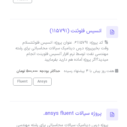
انسیس فلوئنت (115791)
🔢 کد پروژه: 115791📌 عنوان پروژه: انسیس فلوئنتسلام
وقت بخیرپروژه درس دینامیک سیالات محاسباتی برای رشته
مهندسی نفت توسط نرم افزار آنسیس فلوینت انجام
میدید؟اگر پروژه آماده هم دارید بفرمایید
هفت روز پیش با 4 پیشنهاد رسیده
حداکثر بودجه: 500,000 تومان
Fluent
Ansys
پروژه سیالات ansys fluent.
پروژه درس دینامیک سیالات محاسباتی برای رشته مهندسی