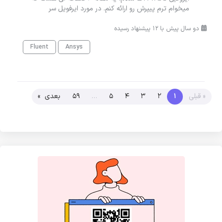
میخوام ترم پیپرش رو ارائه کنم. در مورد ایرفویل سر
دو سال پیش با 12 پیشنهاد رسیده
Fluent
Ansys
« قبلی
1
2
3
4
5
…
59
بعدی »