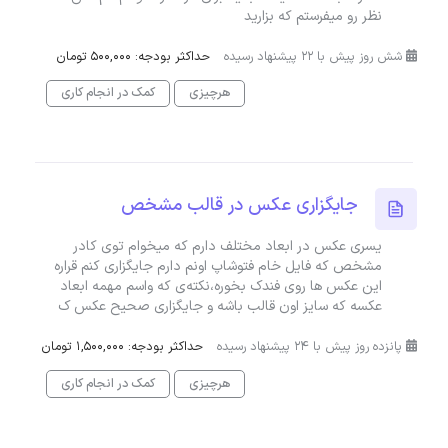
نظر رو میفرستم که بزارید
شش روز پیش با 22 پیشنهاد رسیده
حداکثر بودجه: 500,000 تومان
هرچیزی
کمک در انجام کاری
جایگزاری عکس در قالب مشخص
یسری عکس در ابعاد مختلف دارم که میخوام توی کادر
مشخص که فایل خام فتوشاپ اونم دارم جایگزاری کنم قراره
این عکس ها روی فندک بخوره،نکته‌ی که واسم مهمه ابعاد
عکسه که سایز اون قالب باشه و جایگزاری صحیح عکس ک
پانزده روز پیش با 24 پیشنهاد رسیده
حداکثر بودجه: 1,500,000 تومان
هرچیزی
کمک در انجام کاری