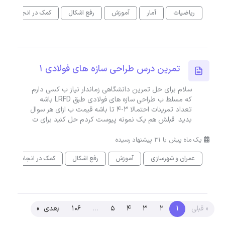
ریاضیات
آمار
آموزش
رفع اشکال
کمک در انجام کاری
تمرین درس طراحی سازه های فولادی 1
سلام برای حل تمرین دانشگاهی زماندار نیاز ب کسی دارم
که مسلط ب طراحی سازه های فولادی طبق LRFD باشه
تعداد تمرینات احتمالا ۳-۴ تا باشه قیمت ب ازای هر سوال
بدید قبلش هم یک نمونه پیوست کردم حل کنید برای ت
یک ماه پیش با 31 پیشنهاد رسیده
عمران و شهرسازی
آموزش
رفع اشکال
کمک در انجام کاری
« قبلی
1
2
3
4
5
…
106
بعدی »