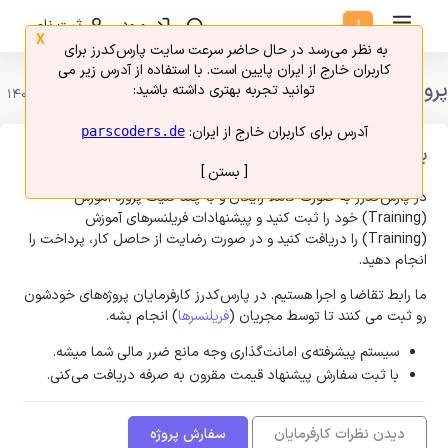
ورود
ثبت نام
X
به نظر می‌رسد در حال حاضر سرعت سایت پارس‌کدرز برای
کاربران خارج از ایران پایین است. با استفاده از آدرس زیر می
پروژه های فریلنسری آموزش (Training)
توانید تجربه بهتری داشته باشید:
امروز 15 مرداد 1405
آدرس برای کاربران خارج از ایران:
parscoders.de
برای پروژه خودتون فریلنسر استخدام کنید
[ بستن ]
در پارس‌کدرز به صورت کاملا رایگان و با چند کلیک پروژه آموزش
(Training) خود را ثبت کنید و پیشنهادات فریلنسر‌های آموزش
(Training) را دریافت کنید و در صورت رضایت از حاصل کار، پرداخت را
انجام دهید.
ما رابط تقاضا و اجرا هستیم. در پارس‌کدرز کارفرمایان پروژه‌های خودشون
رو ثبت می کنند تا توسط مجریان (
فریلنسرها
) انجام بشه.
سیستم پیشرفته‌ی امانت‌گذاری وجه مانع ضرر مالی شما میشه.
با ثبت سفارش پیشنهاد قیمت مقرون به صرفه دریافت می‌کنی.
دیدن نظرات کارفرمایان
سفارش پروژه