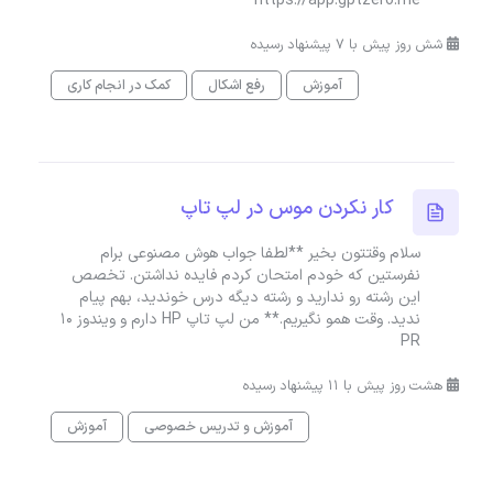
https://app.gptzero.me
شش روز پیش با 7 پیشنهاد رسیده
آموزش
رفع اشکال
کمک در انجام کاری
کار نکردن موس در لپ تاپ
سلام وقتتون بخیر **لطفا جواب هوش مصنوعی برام
نفرستین که خودم امتحان کردم فایده نداشتن. تخصص
این رشته رو ندارید و رشته دیگه درس خوندید، بهم پیام
ندید. وقت همو نگیریم.** من لپ تاپ HP دارم و ویندوز ۱۰
PR
هشت روز پیش با 11 پیشنهاد رسیده
آموزش و تدریس خصوصی
آموزش