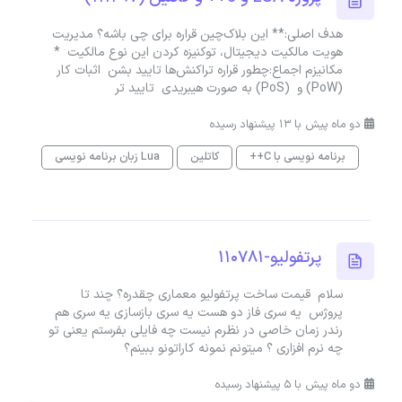
هدف اصلی:** این بلاک‌چین قراره برای چی باشه؟ مدیریت
هویت مالکیت دیجیتال، توکنیزه کردن این نوع مالکیت *
مکانیزم اجماع:چطور قراره تراکنش‌ها تایید بشن اثبات کار
(PoW) و (PoS) به صورت هیبریدی تایید تر
دو ماه پیش با 13 پیشنهاد رسیده
برنامه نویسی با C++
کاتلین
زبان برنامه نویسی Lua
پرتفولیو-110781
سلام قیمت ساخت پرتفولیو معماری چقدره؟ چند تا
پروژس یه سری فاز دو هست یه سری بازسازی یه سری هم
رندر زمان خاصی در نظرم نیست چه فایلی بفرستم یعنی تو
چه نرم افزاری ؟ میتونم نمونه کاراتونو ببینم؟
دو ماه پیش با 5 پیشنهاد رسیده