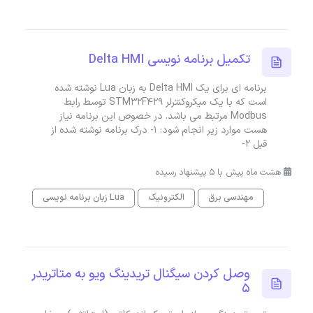
تکمیل برنامه نویسی Delta HMI
برنامه ای برای یک Delta HMI به زبان Lua نوشته شده
است که با یک میکروکنترلر STM32F429 توسط رابط
Modbus مرتبط می باشد. در خصوص این برنامه نیاز
هست موارد زیر انجام شود: 1- درک برنامه نوشته شده از
قبل 2-
هشت ماه پیش با 5 پیشنهاد رسیده
مهندسی برق
الکترونیک
زبان برنامه نویسی Lua
وصل کردن سیگنال تریدینگ ویو به متاتریدر
۵