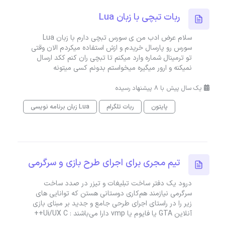
ربات تبچی با زبان Lua
سلام عرض ادب من ی سورس تبچی دارم با زبان Lua
سورس رو پارسال خریدم و ازش استفاده میکردم الان وقتی
تو ترمینال شماره وارد میکنم تا تبچی ران کنم ککد ارسال
نمیکنه و ارور میگیره میخواستم بدونم کسی میتونه
یک سال پیش با 8 پیشنهاد رسیده
پایتون
ربات تلگرام
زبان برنامه نویسی Lua
تیم مجری برای اجرای طرح بازی و سرگرمی
درود یک دفتر ساخت تبلیغات و تیزر در صدد ساخت
سرگرمی نیازمند هم‌کاری دوستانی هستن که توانایی های
زیر را در راستای اجرای طرحی جامع و جدید بر مبنای بازی
آنلاین GTA یا فایوم یا vmp دارا می‌باشند : Ui/UX C++