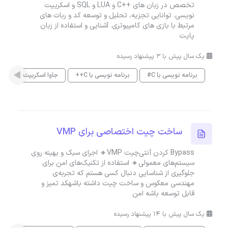
تخصص در زبان های ++C و LUA و SQL و اسکریپت
نویسی. توانایی تجزیه، تحلیل و توسعه کد و ربات های
مرتبط با بازی های کامپیوتری. آشنایی و استفاده از زبان
پایت
یک سال پیش با 3 پیشنهاد رسیده
برنامه نویسی با C#
برنامه نویسی با C++
جاوا اسکریپت
QL
ساخت چیت اختصاصی برای VMP
Bypass کردن آنتی‌چیت VMP🔸 اجرای سبک و بهینه روی
سیستم‌های معمولی🔸 استفاده از تکنیک‌های امن برای
جلوگیری از شناسایی دنبال کسی هستم که تجربه‌ی
مهندسی معکوس و ساخت چیت داشته باشهکد تمیز و
قابل توسعه باشه امن
یک سال پیش با 14 پیشنهاد رسیده