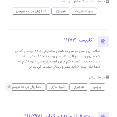
دو ماه پیش با 4 پیشنهاد رسیده
جاوا اسکریپت
هرچیزی
زبان برنامه نویسی Lua
اکلیپسم-111721
سلام این متن رو من به هوش مصنوعی داده بودم و کد رو
داده بهم ولی نرم افزار اکلیپسم رو باید حذف کنم و یه
نسخه جدید نصب کنم چون ارور بروزرسانی داره گفتم به
شما بگم ببینم شاید بهتر و زیباتر درست کردید برا
دو ماه پیش
بررسی
هرچیزی
شبیه سازی
زبان برنامه نویسی Lua
na
پروژه LUA و c++ و کاتلین (111297)