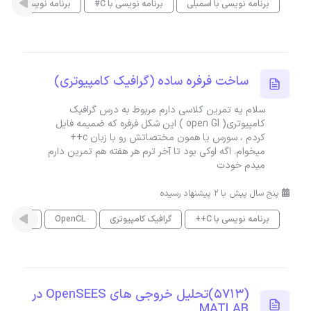
برنامه نویسی با اسمبلی
برنامه نویسی با C#
برنامه نویسی با C++
ساخت فرفره ساده (گرافیک کامپیوتری)
سلام یه تمرین کلاسی دارم مربوط به درس گرافیک
کامپیوتری( open Gl ) این شکل فرفره که ضمیمه فایل
کردم ، سورس یا همون مختصاتش رو با زبان c++
میخوام. اگه اوکی بود تا آخر ترم هر هفته هم تمرین دارم
میدم خودت
پنج سال پیش با 2 پیشنهاد رسیده
برنامه نویسی با C++
گرافیک کامپیوتری
OpenCL
OpenGL
(5713)تحلیل خروجی های OpenSEES در
MATLAB