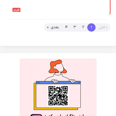
فوری
« قبلی
1
2
3
4
بعدی »