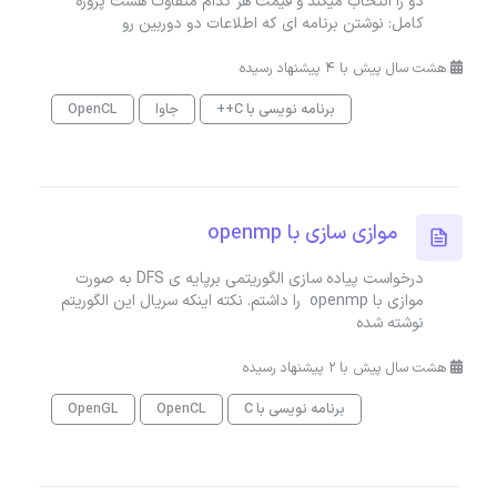
دو را انتخاب میکند و قیمت هر کدام متفاوت هست پروژه
کامل: نوشتن برنامه ای که اطلاعات دو دوربین رو
هشت سال پیش با 4 پیشنهاد رسیده
برنامه نویسی با C++
جاوا
OpenCL
موازی سازی با openmp
درخواست پیاده سازی الگوریتمی برپایه ی DFS به صورت
موازی با openmp را داشتم. نکته اینکه سریال این الگوریتم
نوشته شده
هشت سال پیش با 2 پیشنهاد رسیده
برنامه نویسی با C
OpenCL
OpenGL