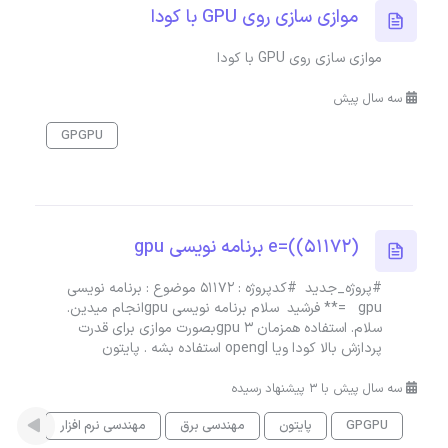
موازی سازی روی GPU با کودا
موازی سازی روی GPU با کودا
سه سال پیش
GPGPU
(51172))=e برنامه نویسی gpu
#پروژه_جدید #کدپروژه : 51172 موضوع : برنامه نویسی
gpu =** فرشید سلام برنامه نویسی gpuانجام میدین.
سلام. استفاده همزمان ۳ gpuبصورت موازی برای قدرت
پردازش بالا کودا ویا opengl استفاده بشه . پایتون
سه سال پیش با 3 پیشنهاد رسیده
GPGPU
پایتون
مهندسی برق
مهندسی نرم افزار
هوش 