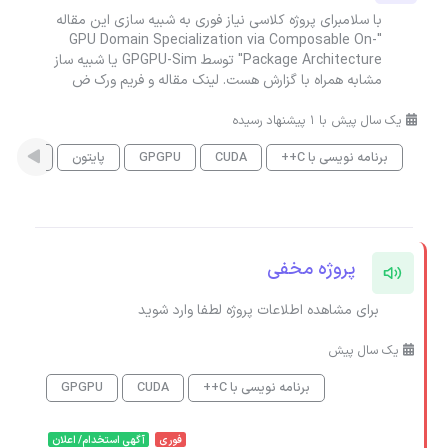
با سلامبرای پروژه کلاسی نیاز فوری به شبیه سازی این مقاله
"GPU Domain Specialization via Composable On-
Package Architecture" توسط GPGPU-Sim یا شبیه ساز
مشابه همراه با گزارش هست. لینک مقاله و فریم ورک ض
یک سال پیش با 1 پیشنهاد رسیده
برنامه نویسی با C++
CUDA
GPGPU
پایتون
شبیه سا
پروژه مخفی
برای مشاهده اطلاعات پروژه لطفا وارد شوید
یک سال پیش
برنامه نویسی با C++
CUDA
GPGPU
فوری
آگهی استخدام/ اعلان