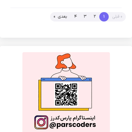
« قبلی
1
2
3
4
بعدی »