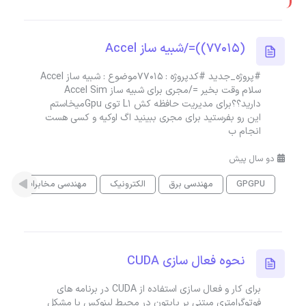
(77015))=/شبیه ساز Accel
#پروژه_جدید #کدپروژه : 77015موضوع : شبیه ساز Accel
سلام وقت بخیر =/مجری برای شبیه ساز Accel Sim
دارید؟؟برای مدیریت حافظه کش L1 توی Gpuمیخاستم
این رو بفرستید برای مجری ببینید اگ اوکیه و کسی هست
انجام ب
دو سال پیش
GPGPU
مهندسی برق
الکترونیک
مهندسی مخابرات
نحوه فعال سازی CUDA
برای کار و فعال سازی استفاده از CUDA در برنامه های
فوتوگرامتری مبتنی بر پایتون در محیط لینوکس با مشکل