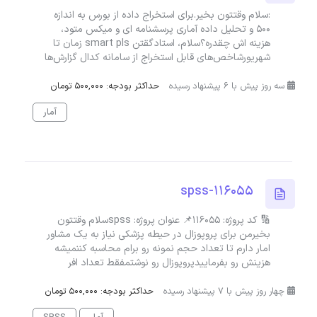
:سلام وقتتون بخیر.برای استخراج داده از بورس به اندازه
۵۰۰ و تحلیل داده آماری پرسشنامه ای و میکس متود،
هزینه اش چقدره؟سلام، استادگقتن smart pls زمان تا
شهریورشاخص‌های قابل استخراج از سامانه کدال گزارش‌ها
سه روز پیش با 6 پیشنهاد رسیده
حداکثر بودجه: 500,000 تومان
آمار
spss-116055
🔢 کد پروژه: 116055📌 عنوان پروژه: spssسلام وقتتون
بخیرمن برای پروپوزال در حیطه پزشکی نیاز به یک مشاور
امار دارم تا تعداد حجم نمونه رو برام محاسبه کننمیشه
هزینش رو بفرماییدپروپوزال رو نوشتمفقط تعداد افر
چهار روز پیش با 7 پیشنهاد رسیده
حداکثر بودجه: 500,000 تومان