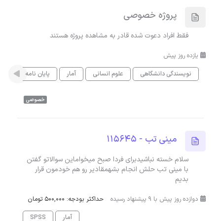
پروژه خصوصی
فقط افراد دعوت شده قادر به مشاهده پروژه هستند
یازده روز پیش
نویسندگی دانشگاهی
علوم انسانی
آمار
پایان نامه
خصوصی
مینی تب - 115645
سلام خسته نباشیدبرای فردا صبح میخواماین سوالاتو گفتن
با مینی تب حلش انجام بشهمقادیر رو هم خودمون قرار
بدیم
دوازده روز پیش با 9 پیشنهاد رسیده
حداکثر بودجه: 500,000 تومان
آمار
SPSS