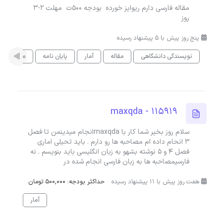
مقاله فارسی دارم ریوایز خورده بودجه ۵۰۰ت مهلت ۲-۳
روز
پنج روز پیش با 5 پیشنهاد رسیده
نویسندگی دانشگاهی
مقاله
آمار
پایان نامه
معماری
maxqda - 115919
سلام روز بخیر شما کار با maxqdaانجام میدینمن تا فصل
۳ انحام داده ام مصاحبه ها رو دارم . باید تحیلی اماری
فصل ۴ و ۵ نوشته بشهو به زبان انگلیسی باید بنویسم . نه
فارسیمصاحبه ها به زبان فارسی انجام شده در
هفت روز پیش با 11 پیشنهاد رسیده
حداکثر بودجه: 500,000 تومان
آمار