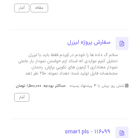
مقاله
آمار
سفارش پروژه لیزرل
سلام گ داده ها را خودم در آوردم فقط باید با لیزرل
تحلیل کنیم مواردی که استاد ازم خواستن نمودار بار عاملی
نمودار معناداری t آزمون های نکویی برازش. رحمان
مشخصات فایل تولید شده: تعداد نمونه: ۲۵۰ نفر تعد
شش روز پیش با 4 پیشنهاد رسیده
حداکثر بودجه: 1,500,000 تومان
آمار
smart pls - 116099