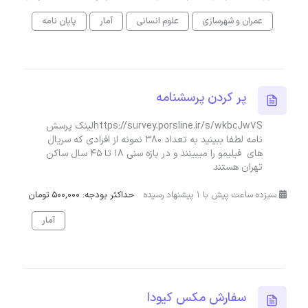
عمران و شهرسازی
علوم انسانی
آمار
پایان نامه
پر کردن پرسشنامه
https://survey.porsline.ir/s/wkbcJw7Sلینک پرسش
نامه لطفا ببینید به تعداد ۳۸۰ نمونه از افرادی که سریال
های فیلیمو را میبینند و در بازه سنی ۱۸ تا ۴۵ سال ساکن
تهران هستند
سیزده ساعت پیش با 1 پیشنهاد رسیده
حداکثر بودجه: 500,000 تومان
آمار
سفارش مکس کیودا