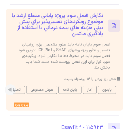
نگارش فصل سوم پروژه پایانی مقطع ارشد با
موضوع رويكردهاي تفسيرپذير براي پيش
بيني هزينه هاي بيمه درماني با استفاده از
يادگيري ماشين
فصل سوم پایان نامه باید بطور مشخص برای روشهای
تفسیر و بطور ویژه روشهای SHAP و lCE Plot تدوین شود.
فصل سوم باید در محیط Latex نگارش شود. پیکربندی
مورد نیاز برای این فصل پیوست شده است. شما باید
بخش بند
شش روز پیش با 16 پیشنهاد رسیده
پایتون
آمار
پایان نامه
هوش مصنوعی
تحلیل داده
پروژه ویژه
Esayfit f - 115923