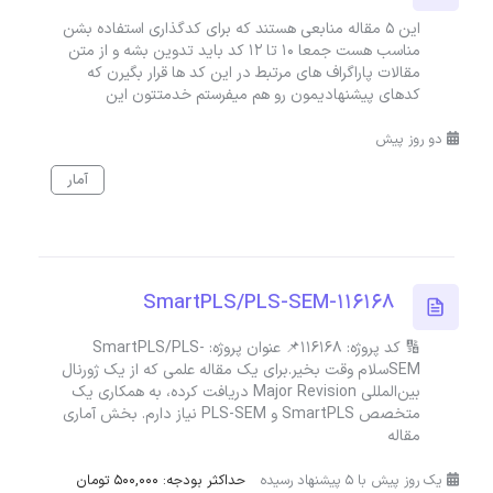
این ۵ مقاله منابعی هستند که برای کدگذاری استفاده بشن
مناسب هست جمعا ۱۰ تا ۱۲ کد باید تدوین بشه و از متن
مقالات پاراگراف های مرتبط در این کد ها قرار بگیرن که
کدهای پیشنهادیمون رو هم میفرستم خدمتتون این
دو روز پیش
آمار
SmartPLS/PLS-SEM-116168
🔢 کد پروژه: 116168📌 عنوان پروژه: SmartPLS/PLS-
SEMسلام وقت بخیر.برای یک مقاله علمی که از یک ژورنال
بین‌المللی Major Revision دریافت کرده، به همکاری یک
متخصص SmartPLS و PLS-SEM نیاز دارم. بخش آماری
مقاله
یک روز پیش با 5 پیشنهاد رسیده
حداکثر بودجه: 500,000 تومان