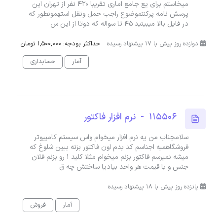
میخاستم برای یع جامع اماری تقریبا ۴۲۰ نفر از تهران این
پرسش نامه پرکننموضوع راجب حمل ونقل استهمونطور که
در فایل بالا میبینید ۴۵ تا سواله که دوتا از این س
دوازده روز پیش با 17 پیشنهاد رسیده
حداکثر بودجه: 1,500,000 تومان
آمار
حسابداری
115506 - نرم افزار فاکتور
سلامجناب من یه نرم افزار میخوام واس سیستم کامپیوتر
فروشگاهمبه اجناسم کد بدم اون فاکتور بزنه ببین شلوغ که
میشه نمیرسم فاکتور بزنم میخوام مثلا کلید ۱ رو بزنم فلان
جنس و با قیمت هر واحد بیادیا ساختش چه ق
پانزده روز پیش با 18 پیشنهاد رسیده
آمار
فروش