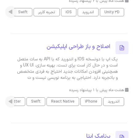
هشت ماه پیش با 2 پیشنهاد رسیده
Unity 3D
اندروید
iOS
تجربه کاربر
Swift
اصلاح و باز طراحی اپلیکیشن
یک اپ با دونسخه IOS و اندورید که با API به سات متصل
است و در حال کار است برای تست، بهینه سازی، UX UI و
همچنینی افزودن امکانات جدید احتیاج به فردی متخصص
و باتجربه دارد. احتیاجی به برنامه نویسی نیست و ت
هشت ماه پیش با 1 پیشنهاد رسیده
اندروید
iPhone
React Native
Swift
Flutter
برنامک ایتا