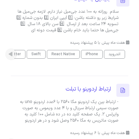
سلام روزانه به 100 عدد جی‌میل نیاز دارم. لازمه جی‌میل ها
شرایط زیر رو داشته باشن: 1️⃣ آیپی ایران 2️⃣ بدون شماره 3️⃣
تسویه 24 ساعت بعد از ارسال 4️⃣ سن بالای 18 سال 5️⃣
جی‌میل ها حتما باید خام باشن 6️⃣ قیمت دونه ای
هفت ماه پیش با 5 پیشنهاد رسیده
اندروید
iPhone
React Native
Swift
Flutter
ارتباط اردوینو با تبلت
- ارتباط بین یک اردوینو مگا ۲۵۶۰ با ۶عدد اردوینو uno به
صورت سیمی ارتباط سریال و با ۴ عدد ویموس به صورت
وایرلس ۲. یک صفحه کلید ده در ده شامل ۱۰۰ کلید به
صورت ماتریس به مگا ۲۵۶۰ وصل شود و در هر اردوینو
هفت ماه پیش با 6 پیشنهاد رسیده