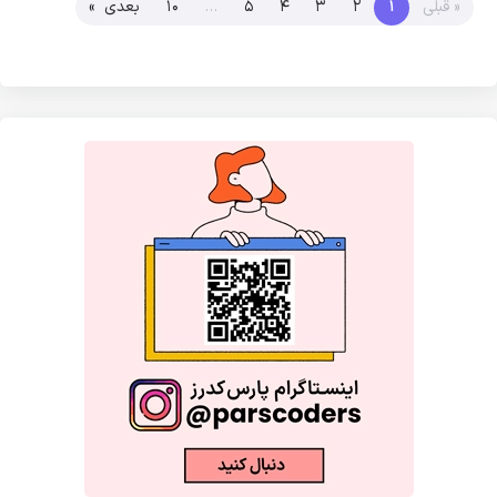
« قبلی
1
2
3
4
5
…
10
بعدی »