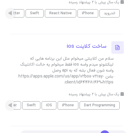
یک سال پیش با 2 پیشنهاد رسیده
اندروید
iPhone
React Native
Swift
Flutter
ساخت کلاینت ios
سلام من کلاینتی میخوام مثل این برنامه هایی که
لینکشونو میدم واسه ios فقط میخوام یه حالت اکانتینگ
واسه شون فعال بشه که به api وصل
بشن https://apps.apple.com/us/app/v2box-v2ray-
client/id6446814690https:
یک سال پیش با 2 پیشنهاد رسیده
Flutter
Swift
iOS
iPhone
Dart Programming