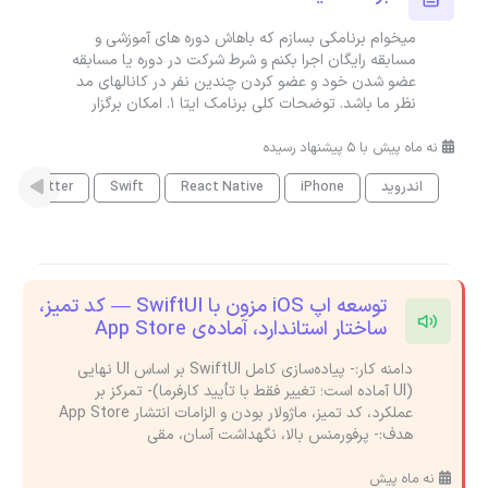
میخوام برنامکی بسازم که باهاش دوره های آموزشی و
مسابقه رایگان اجرا بکنم و شرط شرکت در دوره یا مسابقه
عضو شدن خود و عضو کردن چندین نفر در کانالهای مد
نظر ما باشد. توضحات کلی برنامک ایتا 1. امکان برگزار
نه ماه پیش با 5 پیشنهاد رسیده
اندروید
iPhone
React Native
Swift
Flutter
توسعه اپ iOS مزون با SwiftUI — کد تمیز،
ساختار استاندارد، آماده‌ی App Store
دامنه کار:- پیاده‌سازی کامل SwiftUI بر اساس UI نهایی
(UI آماده است؛ تغییر فقط با تأیید کارفرما)- تمرکز بر
عملکرد، کد تمیز، ماژولار بودن و الزامات انتشار App Store
هدف:- پرفورمنس بالا، نگهداشت آسان، مقی
نه ماه پیش