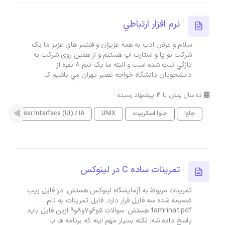
نرم افزار ارتباطي
سلام و عرض ادب به همه عزيزان و فلنسر هاي عزيز ما يک
شرکت نو پا و استارت آپ هستيم و از همين روي شرکت به
تازگي ثبت شده است و البته ما يک تيم 8 نفره از
دانشجويان دانشگاه خواجه نصير تهران مي باشيم ک
ده سال پیش با 4 پیشنهاد رسیده
جاوا
جاوا اسکریپت
UNIX
User Interface (UI) / IA
ا
تمرينات ساده C در لينوکس
تمرينات مربوط به آزمايشگاه لينوکس هستش. در فايل زيپ
ضميمه شده سه فايل قرار دارد. فايل تمرينات به نام
tamrinat.pdf هستش. سوالات 5و6و7و8و9 ازين فايل بايد
پاسخ داده شه. نکته بسيار مهم اينه که برنامه ها ب