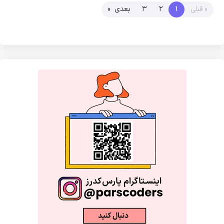
« قبلی
1
2
3
بعدی »