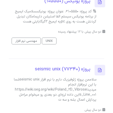
پروژه یونیکس (105550)
🔢 کد پروژه: 105550📌 عنوان پروژه: یونیکسسلامیک ایمیج
از برنامه یونیکس سیستم الفا استیشن داریمامکان تبدیل
کردنش هست به روی pcیه ایمیج 2گیگابایتی هست
دو سال پیش با 12 پیشنهاد رسیده
UNIX
مهندسی نرم افزار
پروژه seismic unix (77340)
سلاممن پروژه ژئوفیزیک دارم با نرم افزار seismic unixشما
با این نرم‌افزار انجام
میدیدhttps://wiki.seg.org/wiki/Poland_2D_Vibrosei
s_Line_001این داده لرزه‌ای دو بعدی رو میخوام مراحل
پردازش اعمال بشه و سه ت
دو سال پیش