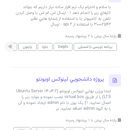
با سلام و احترام يک نرم افزار ساده نياز داريم که بتواند
کارهاي زير را انجام دهد 1 - ارسال اس ام اس با وصل کردن
تلفن به کامپيوتر يا با استفاده از شماره هايي نظير
30002542 با استفاده از api 2 - ارسال
یازده سال پیش با 2 پیشنهاد رسیده
برنامه نویسی با اسمبلی
Delphi
جاوا
پایتون
UNIX
پروژه دانشجويي لينوکس اوبونتو
ابتدا ورژن نهايي لينوکس اوبونتو (Ubuntu Server 14.04.2
LTS) را از طريق virtual box نصب نموده و موارد زير را
اعمال نماييد: ۱) يک يوزر با نام admin ايجاد نموده و آن
را به گروه admin اضافه نماييد. بر
یازده سال پیش با 1 پیشنهاد رسیده