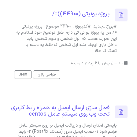
پروژه یونیتی (44900))=/
#پروژه_جدید #کدپروژه : 44900 موضوع : پروژه یونیتی
=/ من یه پروژه یو نی تی دارم طبق توضیح خود استادم به
این صورت هست که اول شخص و سوم شخص باید
داخل بازی ایجاد بشه اول شخص ک فقط یه دسته با
تفنگ ک حالا
سه سال پیش با 6 پیشنهاد رسیده
طراحی بازی
UNIX
فعال سازی ارسال ایمیل به همراه رابط کاربری
تحت وب روی سیستم عامل centos
بایستی امکان ارسال و دریافت ایمیل بر روی سیستم عامل
فراهم شود 1- نصب ایمیل سرور (همانند Postfix) 2- رابط