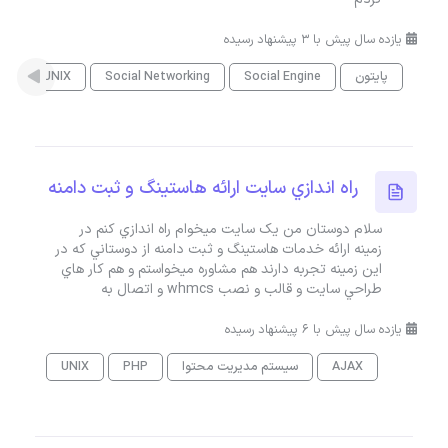
یازده سال پیش با 3 پیشنهاد رسیده
پایتون
Social Engine
Social Networking
UNIX
راه اندازي سايت ارائه هاستينگ و ثبت دامنه
سلام دوستان من يک سايت ميخوام راه اندازي کنم در
زمينه ارائه خدمات هاستينگ و ثبت دامنه از دوستاني که در
اين زمينه تجربه دارند هم مشاوره ميخواستم و هم کار هاي
طراحي سايت و قالب و نصب whmcs و اتصال به
یازده سال پیش با 6 پیشنهاد رسیده
AJAX
سیستم مدیریت محتوا
PHP
UNIX