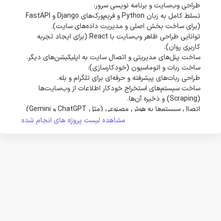
طراحی وب‌سایت و برنامه نویسی سرور:
تسلط کامل به زبان Python و فریم‌ورک‌های Django و FastAPI
(برای ساخت بخش اصلی و مدیریت داده‌های سایت).
توانایی طراحی ظاهر وب‌سایت با React (برای ایجاد تجربه
کاربری روان).
ساخت پنل‌های مدیریتی و اتصال سایت به اپلیکیشن‌های دیگر.
ساخت ربات و اتوماسیون (خودکارسازی):
طراحی ربات‌های پیشرفته و حرفه‌ای برای تلگرام و بله.
ساخت سیستم‌های استخراج خودکار اطلاعات از وب‌سایت‌ها
(Scraping) و ذخیره آن‌ها.
اتصال سیستم‌ها به هوش مصنوعی (مثل ChatGPT و Gemini)
برای هوشمندتر کردن پاسخ‌ها.
مشاهده لیست پروژه های انجام شده
مدیریت داده‌ها و بانک اطلاعاتی:
ذخیره‌سازی ایمن و منظم اطلاعات مشتریان و محصولات در
دیتابیس‌های PostgreSQL و MySQL.
بهینه‌سازی سرعت جستجو در میان حجم زیاد اطلاعات.
ابزارها و کارهای تیمی:
آشنایی با مدیریت سرور (Linux) و اجرای پروژه‌ها روی اینترنت.
تجربه کار تیمی و مستندسازی دقیق پروژه برای توسعه‌های آینده.
استفاده از ابزار Git برای هماهنگی کدهای نوشته شده.