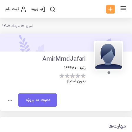
ورود
ثبت نام
امروز 15 مرداد 1405
AmirMmdJafari
رتبه : 166680
بدون امتیاز
دعوت به پروژه
مهارت‌ها