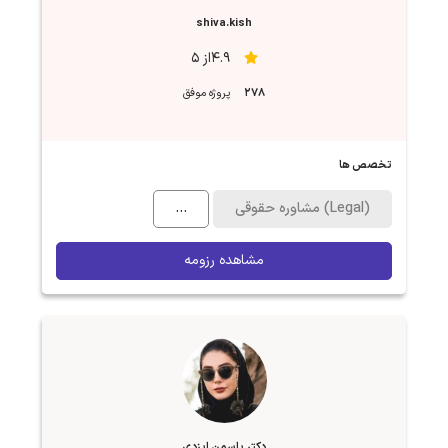
shiva.kish
4.9از 5
278
پروژه موفق
تخصص ها
مشاوره حقوقی (Legal)
...
مشاهده رزومه
دکتر یاسمن ایزدی