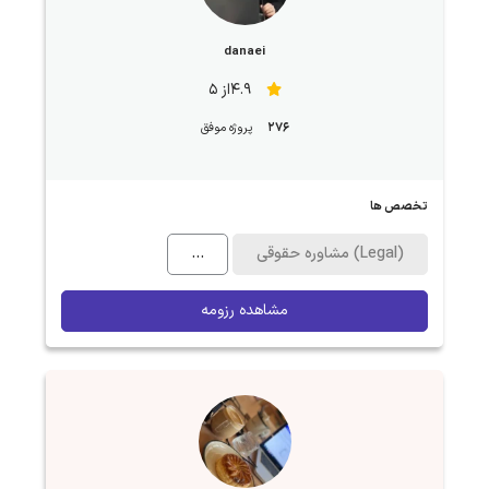
danaei
4.9از 5
276
پروژه موفق
تخصص ها
مشاوره حقوقی (Legal)
...
مشاهده رزومه