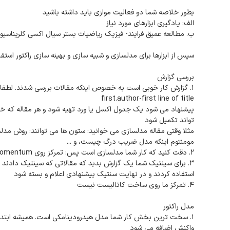
بطور خلاصه شما دو فعالیت موازی باید داشته باشید
الف: یادگیری ابزارهای مورد نیاز
ب. مطالعه عمیق فرایند- فیزیک ریاضیات بستر سیال اکسی کلریناسیو
سپس از ابزارها برای مدلسازی و شبیه سازی و بهینه سازی راکتور استفا
بررسی گزارش
first.author-first line of title
پیشنهاد می شود یک جدول اکسل یا ورد تهیه شود و هر مقاله که خ
تواند تکمیل شود
مثلا وقتی مقاله مدلسازی می خوانید: ستون ها می توانند: روش مدلسا
مومنتوم اینکه مدل ضریب درگ چیست، و ...
۲. دقت کنید که کار شما مدلسازی است پس: تمرکز روی heat+mass and reaction +momentum است
۳. برای سینتیک شما یک گزارش بدبد که مقالاتی که سینتیک دادند
استفاده کردند و در نهایت سنتیک پیشنهادی اعلام و بسته شود
۴. تمرکز ما روی ساخت کاتالیست نیست
مدل راکتور
۱. سخت ترین بخش کار شما مدل هیدرودینامکی است. همیشه ابتدا
واکنش اضافه می شود