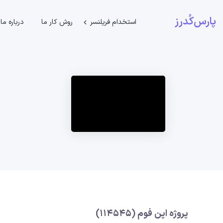
پارس‌کُدرز
استخدام فریلنسر
روش کار ما
درباره ما
پروژه اپن فوم (114545)