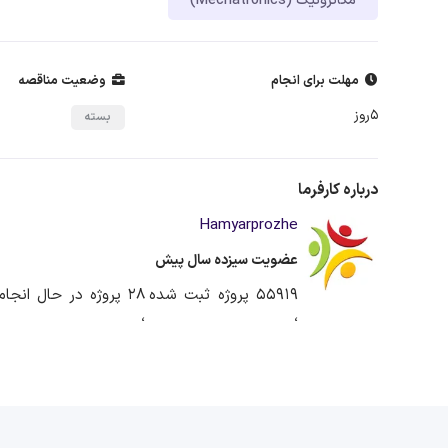
مکاترونیک (Mechatronics)
مهلت برای انجام
وضعیت مناقصه
5روز
بسته
درباره کارفرما
Hamyarprozhe
عضویت سیزده سال پیش
55919 پروژه ثبت شده
28 پروژه در حال انجام
،
،