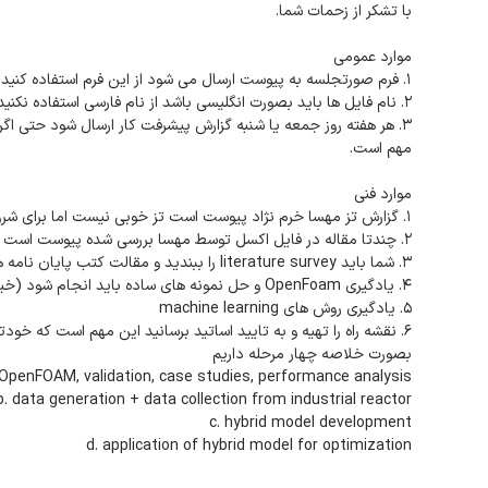
با تشکر از زحمات شما.
موارد عمومی
۱. فرم صورتجلسه به پیوست ارسال می شود از این فرم استفاده کنید
۲. نام فایل ها باید بصورت انگلیسی باشد از نام فارسی استفاده نکنید. فایل صورتجلسه تاریخ داشته باشد در عنوان
۳. هر هفته روز جمعه یا شنبه گزارش پیشرفت کار ارسال شود حتی اگ
مهم است.
موارد فنی
1. گزارش تز مهسا خرم نژاد پیوست است تز خوبی نیست اما برای شروع قابل استفاده است. ایشان در فلوینت کار کردند
۲. چندتا مقاله در فایل اکسل توسط مهسا بررسی شده پیوست است
۳. شما باید literature survey را ببندید و مقالت کتب پایان نامه های مرتبط را تهیه کنید
۴. یادگیری OpenFoam و حل نمونه های ساده باید انجام شود (خیلی خیلی مهم این مرحله گلوگاهی است)
۵. یادگیری روش های machine learning
۶. نقشه راه را تهیه و به تایید اساتید برسانید این مهم است که خودتان بدانید چه می کنید
بصورت خلاصه چهار مرحله داریم
n OpenFOAM, validation, case studies, performance analysis
b. data generation + data collection from industrial reactor
c. hybrid model development
d. application of hybrid model for optimization