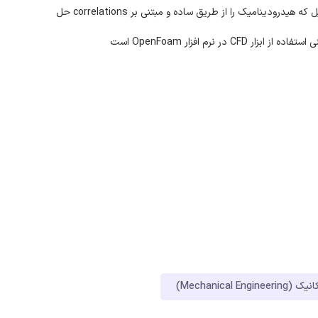
۲. دو دیدگاه کلی مدلسازی وجود دارد: دیدگاه کلاسیک: مثل لونشپیل که هیدرودینامیک را از طریق ساده و مبتنی بر correlations حل
نرم افزار OpenFoam است
Mechanical En)