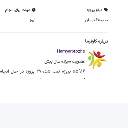
مبلغ پروژه
مهلت برای انجام
250,000 تومان
1روز
درباره کارفرما
Hamyarprozhe
عضویت سیزده سال پیش
55916 پروژه ثبت شده
27 پروژه در حال انجام
،
،