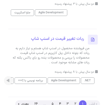
دو سال پیش با 3 پیشنهاد رسیده
Agile Development
جاوا اسکریپت
ربات تغییر قیمت در اسنپ شاپ
من فروشنده محصول در اسنپ شاپ هستم و نیاز دارم به
ربات که بتونه داخل پنل کاربریم در اسنپ شاپ قیمت
محصولات را بررسی و محصولات بنده رو بای باکس بکنه که
ربات های مشابه موجود است .
دو سال پیش با 8 پیشنهاد رسیده
.NET
Agile Development
برنامه نویسی با C++
PHP
« قبلی
1
2
3
4
5
…
26
بعدی »