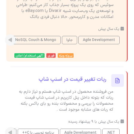
سوئیس که روی یک پروژه بسیار جذاب کار می‌کنیم: طراحی
و توسعه‌ی یک وب‌سایت شبیه Divar.ir یا eBay.com با
امکانات مدرن و کاربرمحور. حالا دنبال فردی باانگ
یک سال پیش
Agile Development
جاوا
NoSQL Couch & Mongo
 JS
پروژه ویژه
فوری
آگهی استخدام/ اعلان
ربات تغییر قیمت در اسنپ شاپ
من فروشنده محصول در اسنپ شاپ هستم و نیاز دارم به
ربات که بتونه داخل پنل کاربریم در اسنپ شاپ قیمت
محصولات را بررسی و محصولات بنده رو بای باکس بکنه
که ربات های مشابه موجود است .
یک سال پیش با 9 پیشنهاد رسیده
.NET
Agile Development
برنامه نویسی با C++
PHP