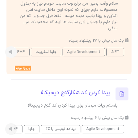
سلام وقت بخیر من برای وب سایت خودم نیاز به جدول
محصولات دارم چیزی که نمونه اون داخل سایت آهن
آنلاین و بهتا پایپ دیده میشه ، فقط فرق جداولی که من
نیاز دارم با جداول اون سایت ها اینه که محصولات من
متغی
یک سال پیش با 27 پیشنهاد رسیده
.NET
Agile Development
جاوا اسکریپت
PHP
وردپ
پروژه ویژه
پیدا کردن کد شکارگنج دیجیکالا
باسلام ربات میخام برای پیدا کردن کد گنج دیجیکالا
یک سال پیش با 6 پیشنهاد رسیده
Agile Development
برنامه نویسی با C#
جاوا
PHP