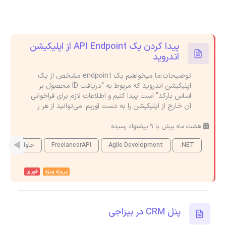
پیدا کردن یک API Endpoint از اپلیکیشن
اندروید
توضیحات:ما میخواهیم یک endpoint مشخص از یک
اپلیکیشن اندروید که مربوط به "دریافت ID محصول بر
اساس بارکد" است پیدا کنیم و اطلاعات لازم برای فراخوانی
آن خارج از اپلیکیشن را به دست آوریم. می‌توانید از هر ر
هشت ماه پیش با 9 پیشنهاد رسیده
.NET
Agile Development
FreelancerAPI
جاوا اسکریپت
پروژه ویژه
فوری
پنل CRM در بیزاجی