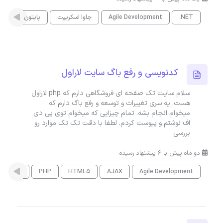
.NET
Agile Development
جاوا اسکریپت
پایتون
هو
کدنویسی و رفع باگ سایت لاراول
سلام سایت تک صفحه ای فروشگاهی دارم که php لاراول
هست. یه سری تغییرات و توسعه و رفع باگ دارم که
میخوام انجام بشه. تمام چیزایی که میخوام توی پی دی
اف نوشتم و پیوست کردم. لطفا با دقت تک تک موارد رو
بررسی
دو ماه پیش با 6 پیشنهاد رسیده
Agile Development
AJAX
HTML5
PHP
لاراول