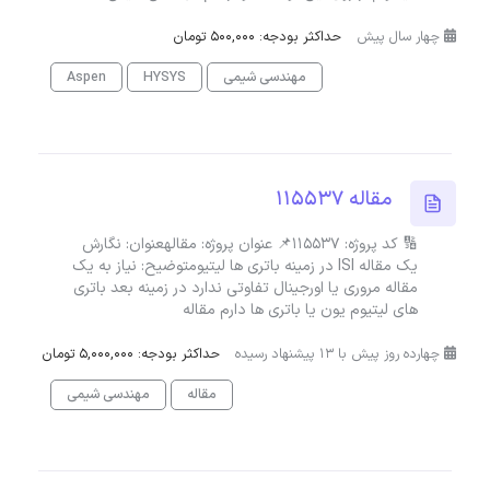
چهار سال پیش
حداکثر بودجه: 500,000 تومان
مهندسی شیمی
HYSYS
Aspen
مقاله 115537
🔢 کد پروژه: 115537📌 عنوان پروژه: مقالهعنوان: نگارش
یک مقاله ISI در زمینه باتری ها لیتیومتوضیح: نیاز به یک
مقاله مروری یا اورجینال تفاوتی ندارد در زمینه بعد باتری
های لیتیوم یون یا باتری ها دارم مقاله
چهارده روز پیش با 13 پیشنهاد رسیده
حداکثر بودجه: 5,000,000 تومان
مقاله
مهندسی شیمی