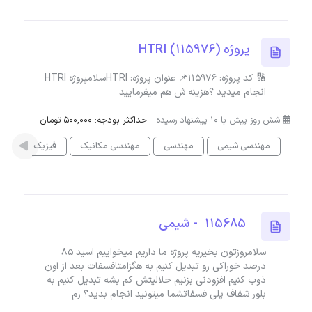
پروژه HTRI (115976)
🔢 کد پروژه: 115976📌 عنوان پروژه: HTRIسلامپروژه HTRI
انجام میدید ؟هزینه ش هم میفرمایید
شش روز پیش با 10 پیشنهاد رسیده
حداکثر بودجه: 500,000 تومان
مهندسی شیمی
مهندسی
مهندسی مکانیک
فیزیک
115685 - شیمی
سلامروزتون بخیریه پروژه ما داریم میخواییم اسید ۸۵
درصد خوراکی رو تبدیل کنیم به هگزامتافسفات بعد از اون
ذوب کنیم افزودنی بزنیم حلالیتش کم بشه تبدیل کنیم به
بلور شفاف پلی فسفاتشما میتونید انجام بدید؟ زم