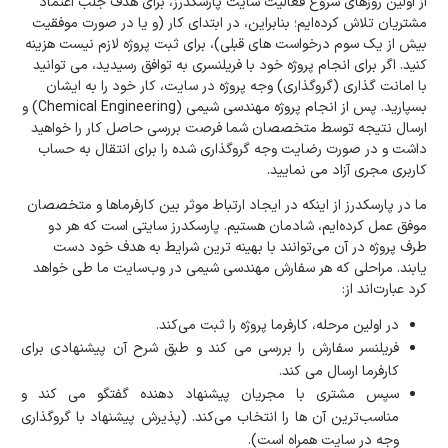
از اولین روزهای شروع فعالیت سایت پارسکدرز، برای هدف جلب اعتماد
مشتریان تلاش کرده‌ایم؛ بنابراین، در ابتدای کار (و یا در صورت موفقیت
بیش از یک سوم درخواست های قبلی)، برای ثبت پروژه لازم نیست هزینه
کنید. اگر برای انجام پروژه خود با فریلنسری به توافق رسیدید، می توانید
با امانت گذاری (گروگذاری) وجه پروژه در سایت، کار خود را به ایشان
بسپارید. پس از انجام پروژه مهندسی شیمی (Chemical Engineering) و
ارسال نتیجه توسط متخصصان شما فرصت بررسی حاصل کار را خواهید
داشت و در صورت رضایت وجه گروگذاری شده را برای انتقال به حساب
کاربری مجری آزاد می نمایید.
ما در پارسکدرز از اینکه در ایجاد ارتباط موثر بین کارفرماها و متخصصان
موفق عمل کرده‌ایم، شادمان هستیم. پارسکدرز سایتی است که هر دو
طرف پروژه در آن می‌توانند با بهینه ترین شرایط به هدف خود دست
یابند. مراحلی که هر سفارش مهندسی شیمی در وب‌سایت ما طی خواهد
کرد عبارت‌اند از:
در اولین مرحله، کارفرما پروژه را ثبت می‌کند.
فریلنسر سفارش را بررسی می کند و طبق شرح آن پیشنهادی برای
کارفرما ارسال می کند.
سپس مشتری با مجریان پیشنهاد دهنده گفتگو می کند و
مناسب‌ترین آن ها را انتخاب می‌کند. (پذیرش پیشنهاد با گروگذاری
وجه در سایت همراه است).