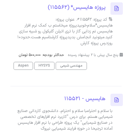
پروژه هایسیس* (115562)
🔢 کد پروژه: 115562📌 عنوان پروژه:
هایسیس*سلام‌خوبیدپروژه میخاستم ب کمک نرم افزار
هایسیس نم زدایی گاز با تری اتیلن گلیکول رو شبیه سازی
کنید.میتونید انجامش بدیدپروژه کارشناسیم هست.حدود۱۰
روزدرس پروژه کارش
پنج سال پیش با 2 پیشنهاد رسیده
حداکثر بودجه: 500,000 تومان
مهندسی شیمی
HYSYS
Aspen
هایسیس - 115521
با سلام و احترامبا سلام و احترام، دانشجوی کاردانی صنایع
شیمیایی هستم. برای درس "کاربرد نرم افزارهای تخصصی
در صنایع شیمیایی" یک پروژه طراحی با نرم افزار هایسیس
آماده ترجیحا در حوزه فرایند شیمیایی نیروگ