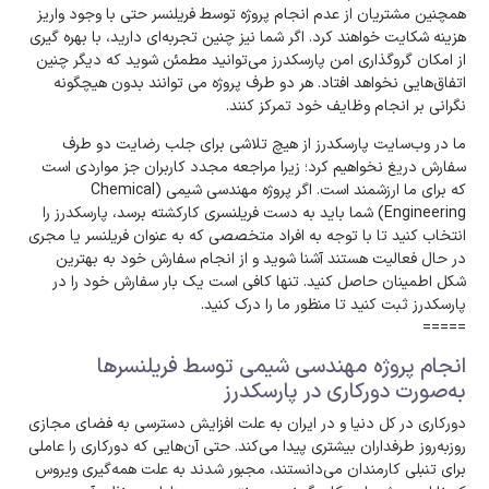
همچنین مشتریان از عدم انجام پروژه توسط فریلنسر حتی با وجود واریز
هزینه شکایت خواهند کرد. اگر شما نیز چنین تجربه‌ای دارید، با بهره گیری
از امکان گروگذاری امن پارسکدرز می‌توانید مطمئن شوید که دیگر چنین
اتفاق‌هایی نخواهد افتاد. هر دو طرف پروژه می توانند بدون هیچگونه
نگرانی بر انجام وظایف خود تمرکز کنند.
ما در وب‌سایت پارسکدرز از هیچ تلاشی برای جلب رضایت دو طرف
سفارش دریغ نخواهیم کرد؛ زیرا مراجعه مجدد کاربران جز مواردی است
که برای ما ارزشمند است. اگر پروژه مهندسی شیمی (Chemical
Engineering) شما باید به دست فریلنسری کارکشته برسد، پارسکدرز را
انتخاب کنید تا با توجه به افراد متخصصی که به عنوان فریلنسر یا مجری
در حال فعالیت هستند آشنا شوید و از انجام سفارش خود به بهترین
شکل اطمینان حاصل کنید. تنها کافی است یک بار سفارش خود را در
پارسکدرز ثبت کنید تا منظور ما را درک کنید.
=====
انجام پروژه مهندسی شیمی توسط فریلنسرها
به‌صورت دورکاری در پارسکدرز
دورکاری در کل دنیا و در ایران به علت افزایش دسترسی به فضای مجازی
روزبه‌روز طرفداران بیشتری پیدا می‌کند. حتی آن‌هایی که دورکاری را عاملی
برای تنبلی کارمندان می‌دانستند، مجبور شدند به علت همه‌گیری ویروس