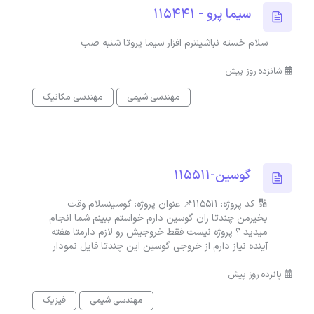
سیما پرو - 115441
سلام خسته نباشیننرم افزار سیما پروتا شنبه صب
شانزده روز پیش
مهندسی شیمی
مهندسی مکانیک
گوسین-115511
🔢 کد پروژه: 115511📌 عنوان پروژه: گوسینسلام وقت
بخیرمن چندتا ران گوسین دارم خواستم ببینم شما انجام
میدید ؟ پروژه نیست فقط خروجیش رو لازم دارمتا هفته
آینده نیاز دارم از خروجی گوسین این چندتا فایل نمودار
پانزده روز پیش
مهندسی شیمی
فیزیک