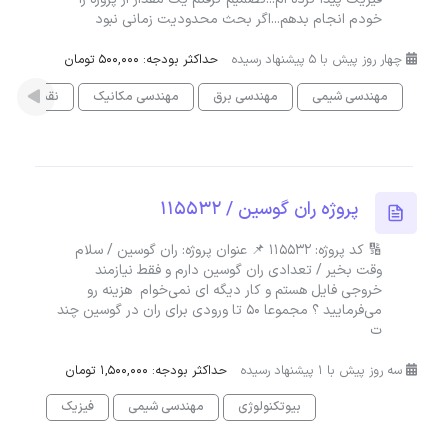
خودم انجام بدهم...اگر بحث محدودیت زمانی نبود
چهار روز پیش با 5 پیشنهاد رسیده
حداکثر بودجه: 500,000 تومان
مهندسی شیمی
مهندسی برق
مهندسی مکانیک
نقشه کشی ب
پروژه ران گوسین / 115532
🔢 کد پروژه: 115532 📌 عنوان پروژه: ران گوسین / سلام
وقت بخیر / تعدادی ران گوسین دارم و فقط نیازمند
خروجی فایل هستم و کار دیگه ای نمی‌خوام هزینه رو
می‌فرمایید ؟ مجموعا ۵۰ تا ورودی برای ران در گوسین چند
ت
سه روز پیش با 1 پیشنهاد رسیده
حداکثر بودجه: 1,500,000 تومان
بیوتکنولوژی
مهندسی شیمی
فیزیک