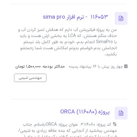
116053 - ترم افزار sima pro
من یه پروژه فیلتریشن آب دارم که هدفش تمیز کردن آب و
حذف منگنز هستش، که LCA یه بخشی ازش هست و باید
با SimaPro انجام بدم، خودم به طور کامل بلد نیستم
انجامش بدم.خواستم بدونم امکانش هست شما زحمتشو
بکشید،
چهار روز پیش با 26 پیشنهاد رسیده
حداکثر بودجه: 1,500,000 تومان
مهندسی شیمی
پروژه ORCA (116080)
🔢 کد پروژه: 116080📌 عنوان پروژه: ORCAباسلام. جناب
مهندس ببخشید از آنجایی که بنده علاقه زیادی به شیمی/
فیزیک پیدا کرده ام...تصمیم گرفتم یک مقدار از پروژه را