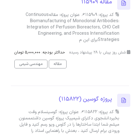
مقاله 115909
🔢 کد پروژه: 115909📌 عنوان پروژه: مقالهContinuous
Biomanufacturing of Monoclonal Antibodies:
Integration of Perfusion Bioreactors, CHO Cell
Engineering, and Process Intensification
Strategiesبرای این م
شش روز پیش با 28 پیشنهاد رسیده
حداکثر بودجه: 5,000,000 تومان
مقاله
مهندسی شیمی
پروژه گوسین (115822)
🔢 کد پروژه: 115822📌 عنوان پروژه: گوسینسلام وقت
بخیردانشجوی دکترای شیمییک پروژه گوسین داشتمممنون
میشم شما ابتدا ساختارها را در گاوس ویو رسم کنید و فایل
ورودی برام ارسال کنید ، بعدش با راهنمایی استاد را