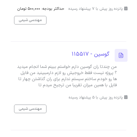
پانزده روز پیش با 7 پیشنهاد رسیده
حداکثر بودجه: 500,000 تومان
مهندسی شیمی
گوسین - 115517
من چندتا ران گوسین دارم خواستم ببینم شما انجام میدید
؟ پروژه نیست فقط خروجیش رو لازم دارمببینید من فایل
ها رو خودم ساختم سیستم ندارم برای ران گذاشتن چهار تا
فایل با همین میزان تقریبا من ترجیح میدم تا
پانزده روز پیش با 5 پیشنهاد رسیده
مهندسی شیمی