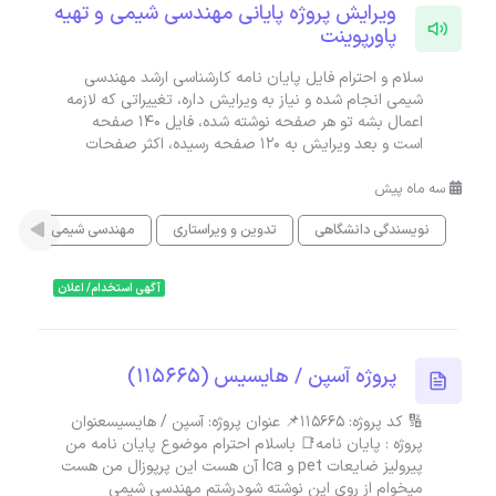
ویرایش پروژه پایانی مهندسی شیمی و تهیه
پاورپوینت
سلام و احترام فایل پایان نامه کارشناسی ارشد مهندسی
شیمی انجام شده و نیاز به ویرایش داره، تغییراتی که لازمه
اعمال بشه تو هر صفحه نوشته شده، فایل 140 صفحه
است و بعد ویرایش به 120 صفحه رسیده، اکثر صفحات
سه ماه پیش
نویسندگی دانشگاهی
تدوین و ویراستاری
مهندسی شیمی
پای
آگهی استخدام/ اعلان
پروژه آسپن / هایسیس (115665)
🔢 کد پروژه: 115665📌 عنوان پروژه: آسپن / هایسیسعنوان
پروژه : پایان نامه📑 باسلام احترام موضوع پایان نامه من
پیرولیز ضایعات pet و lca آن هست این پرپوزال من هست
میخوام از روی این نوشته شودرشتم مهندسی شیمی