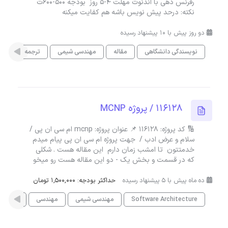
رفرنس دهی با اندنوت مهلت ۴-۵ روز بودجه ۵۰۰-۶۰۰ت
نکته: درحد پیش نویس باشه هم کفایت میکنه
دو روز پیش با 10 پیشنهاد رسیده
نویسندگی دانشگاهی
مقاله
مهندسی شیمی
ترجمه انگلیسی
116128 / پروژه MCNP
🔢 کد پروژه: 116128 📌 عنوان پروژه: mcnp ام سی ان پی /
سلام و عرض ادب / جهت پروژه ام سی ان پی پیام میدم
خدمتتون تا امشب زمان دارم این مقاله هست . شکلی
که در قسمت و بخش یک - دو این مقاله هست رو میخو
ده ماه پیش با 5 پیشنهاد رسیده
حداکثر بودجه: 1,500,000 تومان
Software Architecture
مهندسی شیمی
مهندسی
فیزیک