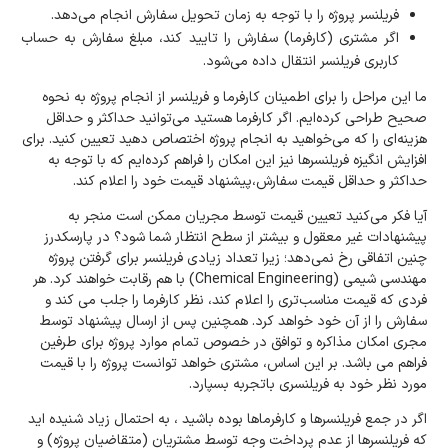
فریلنسر پروژه را با توجه به زمان تحویل سفارش انجام می‌دهد.
اگر مشتری (کارفرما) سفارش را تایید کند، مبلغ سفارش به حساب
کاربری فریلنسر انتقال داده می‌شود.
ما این مراحل را برای اطمینان کارفرما و فریلنسر از انجام پروژه به نحوه
صحیح طراحی کرده‌ایم. اگر کارفرما هستید می‌توانید حداکثر و حداقل
هزینه‌ای را که می‌خواهید به انجام پروژه اختصاص دهید تعیین کنید. برای
افزایش انگیزه فریلنسرها نیز این امکان را فراهم کرده‌ایم که با توجه به
حداکثر و حداقل قیمت سفارش،پیشنهاد قیمت خود را اعلام کند.
آیا فکر می‌کنید تعیین قیمت توسط مجریان ممکن است منجر به
پیشنهادات غیر معقول و بیشتر از سطح انتظار شما شود؟ در پارسکدرز
چنین اتفاقی رخ نمی‌دهد؛ زیرا تعداد زیادی فریلنسر برای گرفتن پروژه
مهندسی شیمی (Chemical Engineering) با هم رقابت خواهند کرد. هر
فردی که قیمت مناسب‌تری را اعلام کند، نظر کارفرما را جلب می کند و
سفارش را از آن خود خواهد کرد. همچنین پس از ارسال پیشنهاد توسط
مجری امکان مذاکره و توافق در خصوص تمام موارد پروژه برای طرفین
فراهم می باشد. بر این اساس، مشتری خواهد توانست پروژه را با قیمت
مورد نظر خود به فریلنسری باتجربه بسپارد.
اگر در جمع فریلنسرها و کارفرماها بوده باشید ، به احتمال زیاد شنیده اید
که فریلنسرها از عدم پرداخت وجه توسط مشتریان (متقاضیان پروژه) و