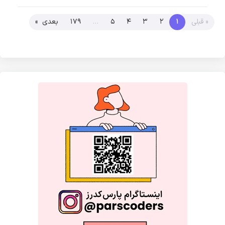
« قبلی
1
2
3
4
5
…
179
بعدی »