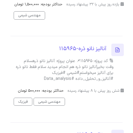
یازده روز پیش با 32 پیشنهاد رسیده
حداکثر بودجه: 1,500,000 تومان
مهندسی شیمی
آنالیز نانو ذره-115965
🔢 کد پروژه: 115965📌 عنوان پروژه: آنالیز نانو ذرهسلام
وقت بخیرآنالیز نانو ذره هم انجام میدید سلام فقط نانو ذره
برای آنالیز میخواستم#شیمی #فیزیک
#آنالیز_و_تحلیل_داده #Data_analysis
شش روز پیش با 8 پیشنهاد رسیده
حداکثر بودجه: 500,000 تومان
مهندسی شیمی
فیزیک