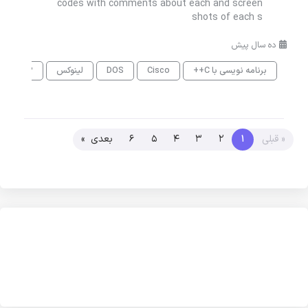
codes with comments about each and screen
shots of each s
ده سال پیش
برنامه نویسی با C++
Cisco
DOS
لینوکس
VoIP
« قبلی
1
2
3
4
5
6
بعدی »