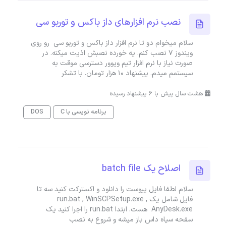
نصب نرم افزارهای داز باکس و توربو سی
سلام میخوام دو تا نرم افزار داز باکس و توربو سی رو روی
ویندوز 7 نصب کنم. یه خورده نصبش اذیت میکنه. در
صورت نیاز با نرم افزار تیم ویوور دسترسی موقت به
سیستمم میدم. پیشنهاد 10 هزار تومان. با تشکر
هشت سال پیش با 6 پیشنهاد رسیده
برنامه نویسی با C
DOS
اصلاح یک batch file
سلام لطفا فایل پیوست را دانلود و اکسترکت کنید سه تا
فایل شامل یک run.bat , WinSCPSetup.exe ,
AnyDesk.exe هست. ابتدا run.bat را اجرا کنید یک
سفحه سیاه داس باز میشه و شروع به نصب