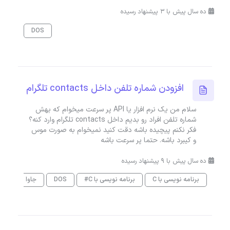
ده سال پیش با 3 پیشنهاد رسیده
DOS
افزودن شماره تلفن داخل contacts تلگرام
سلام من يک نرم افزار يا API پر سرعت ميخوام که بهش
شماره تلفن افراد رو بديم داخل contacts تلگرام وارد کنه؟
فکر نکنم پيچيده باشه دقت کنيد نميخوام به صورت موس
و کيبرد باشه. حتما پر سرعت باشه
ده سال پیش با 9 پیشنهاد رسیده
برنامه نویسی با C
برنامه نویسی با C#
DOS
جاوا