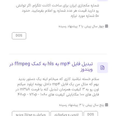
شماره مکجازی ایران برای ساخت اکانت تلگرام. اگر توانش
رو دارید قیمت هر عدد شماره رو اعلام بفرمایید. حدود
50 شماره مورد نیازه.
چهار سال پیش با 2 پیشنهاد رسیده
DOS
تبدیل فایل mp4 به hls به کمک ffmpeg در
ویندوز
سلام خسته نباشید کاری که میخام اینه یک دستور بدید
بهم که مثال من یک فایل mp4 داخل پوشه اپلود میکنم
اون رو به 3 کیفیت همزمان تبدیل کنه با فرمت m3u8 در
فایل های 100 مگابایتی کیفیت های 480p - 720p - 1080
پنج سال پیش با 3 پیشنهاد رسیده
DOS
تدوین و ویراستاری
ویرایش و مونتاژ ویدیو