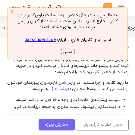
ورود
ثبت نام
X
به نظر می‌رسد در حال حاضر سرعت سایت پارس‌کدرز برای
کاربران خارج از ایران پایین است. با استفاده از آدرس زیر می
پروژه های فریلنسری DOS
توانید تجربه بهتری داشته باشید:
امروز 19 مرداد 1405
آدرس برای کاربران خارج از ایران:
parscoders.de
برای پروژه خودتون فریلنسر استخدام کنید
[ بستن ]
در پارس‌کدرز به صورت کاملا رایگان و با چند کلیک پروژه DOS خود را
ثبت کنید و پیشنهادات فریلنسر‌های DOS را دریافت کنید و در صورت
رضایت از حاصل کار، پرداخت را انجام دهید.
ما رابط تقاضا و اجرا هستیم. در پارس‌کدرز کارفرمایان پروژه‌های خودشون
رو ثبت می کنند تا توسط مجریان (
فریلنسرها
) انجام بشه.
سیستم پیشرفته‌ی امانت‌گذاری وجه مانع ضرر مالی شما میشه.
با ثبت سفارش پیشنهاد قیمت مقرون به صرفه دریافت می‌کنی.
دیدن نظرات کارفرمایان
سفارش پروژه