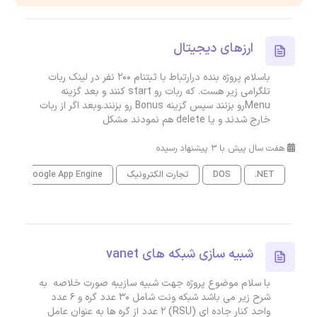
ارزهای دیجیتال
باسلام پروژه بنده درارتباط با ثبتنام 200 نفر در لینک ربات
تلگرامی زیر هست. که ربات رو start کنند و بعد گزینه
Menuرو بزنند سپس گزینه Bonus رو بزنند.وبعد اگر از ربات
خارج شدند و یا delete هم نمودند مشکل
هفت سال پیش با 3 پیشنهاد رسیده
.NET
DOS
تجارت الکترونیک
Google App Engine
t
شبیه سازی شبکه های vanet
با سلام موضوع پروژه جهت شبیه سازیبه صورت خلاصه به
شرح زیر می باشد شبکه ونت شامل 30 عدد گره و 6 عدد
واحد کنار جاده ای (RSU) 2 عدد از گره ها به عنوان عامل