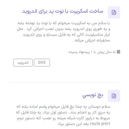
ساخت اسکریپت با نوت پد برای اندروید
با سلام من یه اسکریپت میخوام که با نوت پد نوشته بشه
و یه طوری روی اندروید بشه بدون نصب اجراش کرد . مثل
ابزار متاسپلویت کالی که یه فایل میسازه و روی اندروید
مخفیانه اجراش میکنه .
نه سال پیش با 1 پیشنهاد رسیده
DOS
اندروید
بچ نويسي
سلام دوستان يه چنتا بچ فايل ميخوام واسم اماده بشه که
يه سري کار رو انجام بده... دستور اول بياد: يه چنتا فايل که
مربوط به درايور کارت شبکه ميشه رو نصب کنه دستور دوم:
route print بعد اين دستور بياد