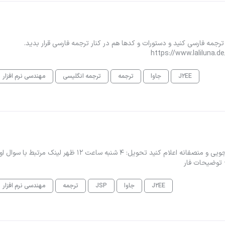
لینک.زیر را ترجمه فارسی کنید و دستورات و کدها هم در کنار ترجمه فارسی قرار بدید.
https://www.laliluna.d
J2EE
جاوا
ترجمه
ترجمه انگلیسی
مهندسی نرم افزار
توضیحات ضمیمه است ابهامی دارید در خدمتم قیمت رو دانشجویی و منصفانه اعلام کنید تحویل: 4 شنبه ساعت 12 ظهر لینک مرتبط ب
+ توضیحات فار
J2EE
جاوا
JSP
ترجمه
مهندسی نرم افزار