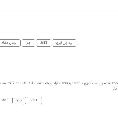
پردازش ابری
J2EE
جاوا
ارسال مقاله
پروژه ساده ای که شامل یک صفحه login میباشد با هایبرنیت نوشته شده و رابط کاربری با html و css طراحی شده شما باید اطلاعات گر
 پای
J2EE
جاوا
JSP