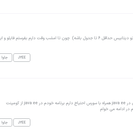
یه پروژه ساده سرولت میخواستم اگه آماده‌شو دارین بفرستین ( تو دیتابیس حداقل ۶ تا جدول باشه) چون تا امشب وقت دارم بفرستم فایلو و
J2EE
جاوا
سلام کد نویسی جهت خواندن پلاک از طریق دوربین پلاک خوان در java ee همراه با سورس احتیاج دارم برنامه خودم در java ee از کومپنت
J2EE
جاوا