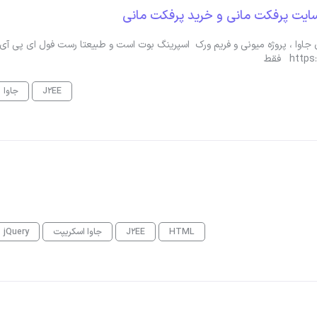
یت پرفکت مانی و خرید پرفکت مانی
وا ، پروژه میونی و فریم ورک اسپرینگ بوت است و طبیعتا رست فول ای پی آی
J2EE
جاوا
HTML
J2EE
جاوا اسکریپت
jQuery