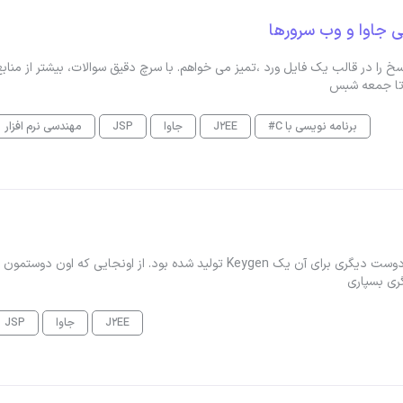
خ را در قالب یک فایل ورد ،تمیز می خواهم. با سرچ دقیق سوالات، بیشتر از منابع
 تا جمعه شبس
برنامه نویسی با C#
J2EE
جاوا
JSP
مهندسی نرم افزار
یک نرم افزار جاوایی تحت وب داریم که پیش از این توسط یک دوست دیگری برای آن یک Keygen تولید شده بود. از اونجایی که اون 
J2EE
جاوا
JSP