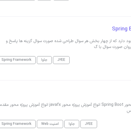
در لینک زیر ی تعداد کوییز set1 در مورد spring boot وجود دارد که از چهار بخش هر سوال طراحی شده صورت سوال گزینه ها پاسخ و
روان صورت سوال با گ
J2EE
جاوا
Spring Framework
مباحث زیر از جاوا رو برای آموزش نیاز داریم: انواع آموزش پروژه محور Spring Boot انواع آموزش پروژه محور javafx انواع آمو
J2EE
جاوا
امنیت Web
Spring Framework