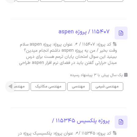
115407 / پروژه aspen
🔢 کد پروژه: 115407 / 📌 عنوان پروژه: پروژه aspen سلام
وقت بخیر / من یه پروژه aspen داشتم انجام میدین؟
ببینید این سوال امتحان پایان ترمم هست برای درس
مبدل حرارتی گفتن باید در فضای نرم افزار aspen طراحی
یک سال پیش با 3 پیشنهاد رسیده
مهندسی شیمی
مهندسی
مهندسی مکانیک
مهندسی نفت
پروژه پلکسیس 115345 /
🔢 کد پروژه: 115345 /📌 عنوان پروژه: پلکسیسیک پروژه در