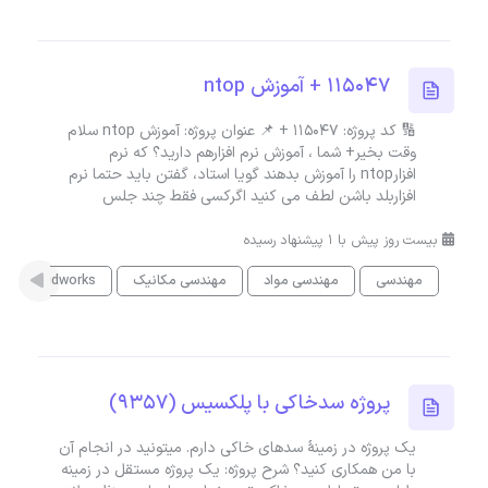
115047 + آموزش ntop
🔢 کد پروژه: 115047 + 📌 عنوان پروژه: آموزش ntop سلام
وقت بخیر+ شما ، آموزش نرم افزارهم دارید؟ که نرم
افزارntop را آموزش بدهند گویا استاد، گفتن باید حتما نرم
افزاربلد باشن لطف می کنید اگرکسی فقط چند جلس
بیست روز پیش با 1 پیشنهاد رسیده
مهندسی
مهندسی مواد
مهندسی مکانیک
Solidworks
پروژه سدخاکی با پلکسیس (9357)
یک پروژه در زمینهٔ سدهای خاکی دارم. میتونید در انجام آن
با من همکاری کنید؟ شرح پروژه: یک پروژه مستقل در زمینه