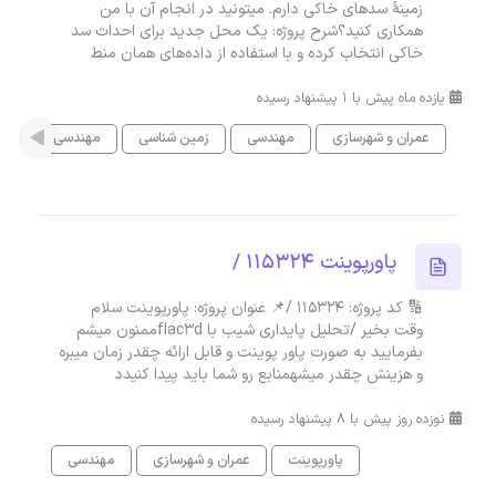
زمینهٔ سدهای خاکی دارم. میتونید در انجام آن با من
همکاری کنید؟شرح پروژه: یک محل جدید برای احداث سد
خاکی انتخاب کرده و با استفاده از داده‌های همان منط
یازده ماه پیش با 1 پیشنهاد رسیده
عمران و شهرسازی
مهندسی
زمین شناسی
مهندسی مکانیک
پاورپوینت 115324 /
🔢 کد پروژه: 115324 /📌 عنوان پروژه: پاورپوینت سلام
وقت بخیر /تحلیل پایداری شیب با flac3dممنون میشم
بفرمایید به صورت پاور پوینت و قابل ارائه چقدر زمان میبره
و هزینش چقدر میشهمنابع رو شما باید پیدا کنیدد
نوزده روز پیش با 8 پیشنهاد رسیده
پاورپوینت
عمران و شهرسازی
مهندسی