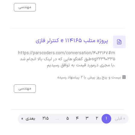
مهندسی
پروژه متلب 114165 e کنترلر فازی
https://parscoders.com/conversation/4062167#m
sg22390335طبق گفتگو هایی که در لینک بالا انجام شد
،با مجری درمورد قیمت به توافق رسیدیم
بیست و پنج روز پیش با 2 پیشنهاد رسیده
مهندسی
« قبلی
1
2
3
4
5
…
215
بعدی »