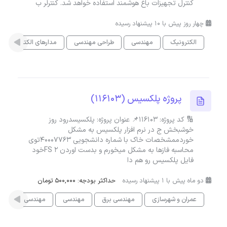
کنترل تجهیزات باغ هوشمند استفاده خواهد شد. کنترلر ب
چهار روز پیش با 10 پیشنهاد رسیده
الکترونیک
مهندسی
طراحی مهندسی
مدارهای الکتریکی
پروژه پلکسیس (116103)
🔢 کد پروژه: 116103📌 عنوان پروژه: پلکسیسدرود روز
خوشبخش ج در نرم افزار پلکسیس به مشکل
خوردممشخصات خاک با شماره دانشجویی ۴۰۰۰۷۷۶۳توی
محاسبه فازها به مشکل میخورم و بدست اوردن FS ۲خود
فایل پلکسیس رو هم دا
دو ماه پیش با 1 پیشنهاد رسیده
حداکثر بودجه: 500,000 تومان
عمران و شهرسازی
مهندسی برق
مهندسی
مهندسی مکانیک