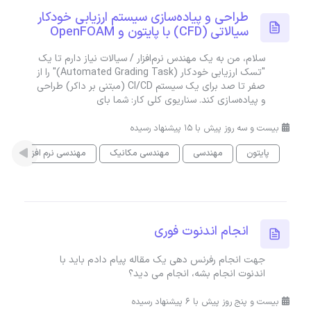
طراحی و پیاده‌سازی سیستم ارزیابی خودکار
سیالاتی (CFD) با پایتون و OpenFOAM
سلام، من به یک مهندس نرم‌افزار / سیالات نیاز دارم تا یک
"تسک ارزیابی خودکار (Automated Grading Task)" را از
صفر تا صد برای یک سیستم CI/CD (مبتنی بر داکر) طراحی
و پیاده‌سازی کند. سناریوی کلی کار: شما بای
بیست و سه روز پیش با 15 پیشنهاد رسیده
پایتون
مهندسی
مهندسی مکانیک
مهندسی نرم افزار
T
انجام اندنوت فوری
جهت انجام رفرنس دهی یک مقاله پیام دادم باید با
اندنوت انجام بشه، انجام می دید؟
بیست و پنج روز پیش با 6 پیشنهاد رسیده