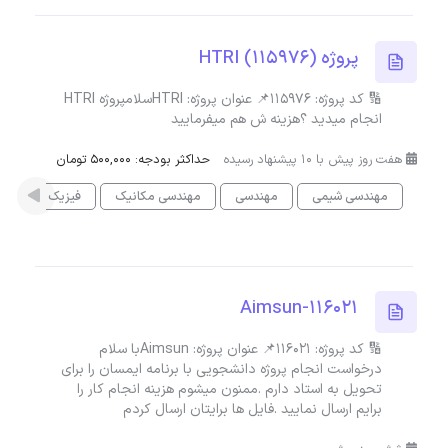
پروژه HTRI (115976)
🔢 کد پروژه: 115976📌 عنوان پروژه: HTRIسلامپروژه HTRI
انجام میدید ؟هزینه ش هم میفرمایید
هفت روز پیش با 10 پیشنهاد رسیده
حداکثر بودجه: 500,000 تومان
مهندسی شیمی
مهندسی
مهندسی مکانیک
فیزیک
Aimsun-116021
🔢 کد پروژه: 116021📌 عنوان پروژه: Aimsunبا سلام
درخواست انجام پروژه دانشجویی با برنامه ایمسان را برای
تحویل به استاد دارم .ممنون میشوم هزینه انجام کار را
برایم ارسال نمایید .فایل ها برایتان ارسال کردم