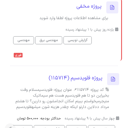
پروژه مخفی
برای مشاهده اطلاعات پروژه لطفا وارد شوید
یازده روز پیش با 1 پیشنهاد رسیده
گزارش نویسی
مهندسی برق
مهندسی
فوری
پروژه فلویدسیم (115714)
🔢 کد پروژه: 115714📌 عنوان پروژه: فلویدسیمسلام وقت
بخیراین دو تا هم فلویدسیم هست هم سیماتیک
منیجرمیخواستم ببینم امکان انجامشون رو دارین؟ تا هشتم
مرداد ددلاین دارنو اینکه چقدر هزینه شون میشهفلویدسیم
چهار سال پیش با 9 پیشنهاد رسیده
حداکثر بودجه: 500,000 تومان