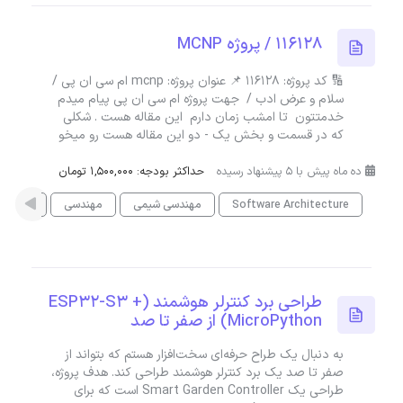
116128 / پروژه MCNP
🔢 کد پروژه: 116128 📌 عنوان پروژه: mcnp ام سی ان پی /
سلام و عرض ادب / جهت پروژه ام سی ان پی پیام میدم
خدمتتون تا امشب زمان دارم این مقاله هست . شکلی
که در قسمت و بخش یک - دو این مقاله هست رو میخو
ده ماه پیش با 5 پیشنهاد رسیده
حداکثر بودجه: 1,500,000 تومان
Software Architecture
مهندسی شیمی
مهندسی
فیزیک
طراحی برد کنترلر هوشمند (ESP32-S3 +
MicroPython) از صفر تا صد
به دنبال یک طراح حرفه‌ای سخت‌افزار هستم که بتواند از
صفر تا صد یک برد کنترلر هوشمند طراحی کند. هدف پروژه،
طراحی یک Smart Garden Controller است که برای