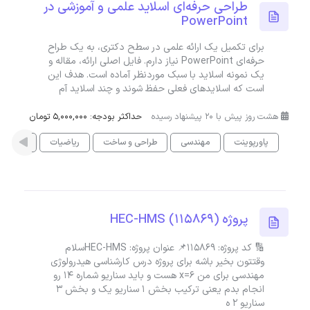
طراحی حرفه‌ای اسلاید علمی و آموزشی در
PowerPoint
برای تکمیل یک ارائه علمی در سطح دکتری، به یک طراح
حرفه‌ای PowerPoint نیاز دارم. فایل اصلی ارائه، مقاله و
یک نمونه اسلاید با سبک موردنظر آماده است. هدف این
است که اسلایدهای فعلی حفظ شوند و چند اسلاید آم
هشت روز پیش با 20 پیشنهاد رسیده
حداکثر بودجه: 5,000,000 تومان
پاورپوینت
مهندسی
طراحی و ساخت
ریاضیات
مهندسی
پروژه HEC-HMS (115869)
🔢 کد پروژه: 115869📌 عنوان پروژه: HEC-HMSسلام
وقتتون بخیر باشه برای پروژه درس کارشناسی هیدرولوژی
مهندسی برای من x=6 هست و باید سناریو شماره ۱۴ رو
انجام بدم یعنی ترکیب بخش ۱ سناریو یک و بخش ۳
سناریو ۲ ه