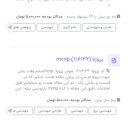
ه
سه روز پیش با 23 پیشنهاد رسیده
حداکثر بودجه: 5,000,000 تومان
عمران و شهرسازی
داده کاوی
مهندسی
پژوهش های علمی
پروژه (116132) mcnp
🔢 کد پروژه: 116132📌 عنوان پروژه: mcnpسلام وقت بخیر
جهت پروژه ام سی ان پیاین مقاله هست .شکلی که در
قسمت و بخش یک - دو این مقاله هست رو میخوایم طبق
اطلاعات دقیق این مقاله با کدmcnp x بازنویسی بشه . این
پنج سال پیش
حداکثر بودجه: 500,000 تومان
مهندسی برق
مهندسی
طراحی مهندسی
مهندسی صنایع