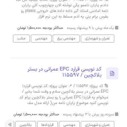
دادم پایان ناممو یکی نوشته الان چهارچوب کلی پایان
نامه امادس استاد گیر داده داده های خروجی plaxis رو
بفرس برام ینی یه ادم مسلط به این نرم افزار
یک ماه پیش با 9 پیشنهاد رسیده
حداکثر بودجه: 1,500,000 تومان
عمران و شهرسازی
مهندسی برق
مهندسی
متلب
کد نویسی قرارد EPC عمرانی در بستر
بلاکچین / 115597
🔢 کد پروژه: 115597 / 📌 عنوان پروژه: کد نویسی قراردا
EPC عمرانی در بستر بلاکچین سلام و وقت شما بخیر /
میخوام یه قراردا EPC عمرانی را رو بستر بلاکچین برام کد
نویسی کنید موضوع پایان نامه من( ارائه مدل مف
سیزده روز پیش با 3 پیشنهاد رسیده
حداکثر بودجه: 1,500,000 تومان
عمران و شهرسازی
مهندسی
قراردادها
بلاکچین
تحلیل د