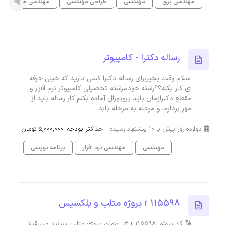
مهندسی برق
مهندسی
طراحی مهندسی
مهندسی مواد
رساله دکترا - کامپیوتر
:سلام وقت بخیربرای رساله دکترا کسی دارید که خیلی حرفه
ای کار بکنه؟؟رشته خودمرشته تحصیلی کامپیوتر نرم افزار و
مقطع دکترازمان باید پروپوزال آماده بکنم.کار رساله باید از
مهر بردارم. و مرحله به مرحله بابد
دوازده روز پیش با 10 پیشنهاد رسیده
حداکثر بودجه: 5,000,000 تومان
مهندسی
مهندسی نرم افزار
برنامه نویسی
115598 r پروژه متلب و پلکسیس
🔢 کد پروژه: 115598 r 📌 عنوان پروژه: متلب ببینید من قبلا