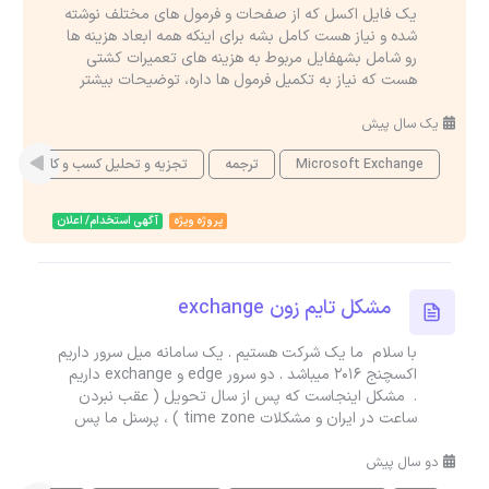
یک فایل اکسل که از صفحات و فرمول های مختلف نوشته
شده و نیاز هست کامل بشه برای اینکه همه ابعاد هزینه ها
رو شامل بشهفایل مربوط به هزینه های تعمیرات کشتی
هست که نیاز به تکمیل فرمول ها داره، توضیحات بیشتر
یک سال پیش
Microsoft Exchange
ترجمه
تجزیه و تحلیل کسب و کار
ه
پروژه ویژه
آگهی استخدام/ اعلان
مشکل تایم زون exchange
با سلام ما یک شرکت هستیم . یک سامانه میل سرور داریم
اکسچنج 2016 میباشد . دو سرور edge و exchange داریم
. مشکل اینجاست که پس از سال تحویل ( عقب نبردن
ساعت در ایران و مشکلات time zone ) ، پرسنل ما پس
دو سال پیش