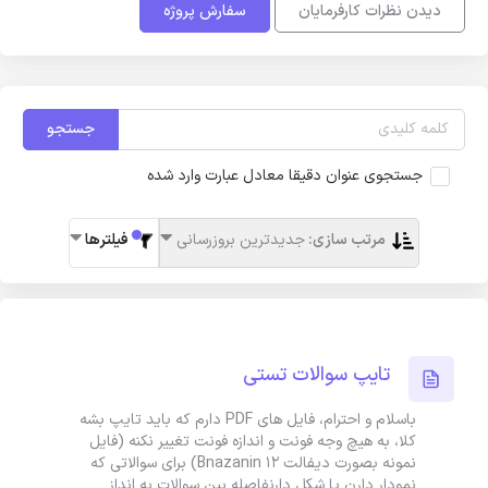
دیدن نظرات کارفرمایان
سفارش پروژه
جستجو
جستجوی عنوان دقیقا معادل عبارت وارد شده
مرتب سازی:
جدیدترین بروزرسانی
فیلترها
تایپ سوالات تستی
باسلام و احترام، فایل های PDF دارم که باید تایپ بشه
کلا، به هیچ وجه فونت و اندازه فونت تغییر نکنه (فایل
نمونه بصورت دیفالت Bnazanin 12) برای سوالاتی که
نمودار دارن یا شکل دارنفاصله بین سوالات به انداز