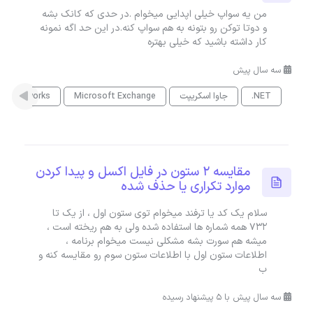
من یه سواپ خیلی اپدایی میخوام .در حدی کە کانک بشه
و دوتا توکن رو بتونه به هم سواپ کنە.در این حد اگە نمونە
کار داشتە باشید کە خیلی بهتره
سه سال پیش
.NET
جاوا اسکریپت
Microsoft Exchange
Solidworks
مقایسه 2 ستون در فایل اکسل و پیدا کردن
موارد تکراری یا حذف شده
سلام یک کد یا ترفند میخوام توی ستون اول ، از یک تا
732 همه شماره ها استفاده شده ولی به هم ریخته است ،
میشه هم سورت بشه مشکلی نیست میخوام برنامه ،
اطلاعات ستون اول با اطلاعات ستون سوم رو مقایسه کنه و
ب
سه سال پیش با 5 پیشنهاد رسیده