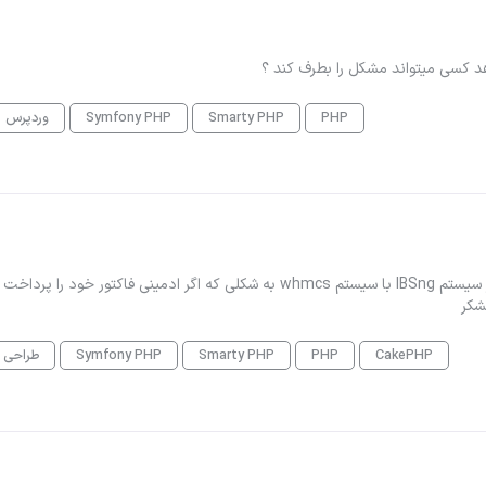
د کسی میتواند مشکل را بطرف کند ؟
PHP
Smarty PHP
Symfony PHP
وردپرس
با سلام من نیاز به یک ماژول دارم برای ارتباط بخش admin در سیستم IBSng با سیستم whmcs به شکلی که اگر ادمینی فاکتور خود را 
CakePHP
PHP
Smarty PHP
Symfony PHP
طراحی 