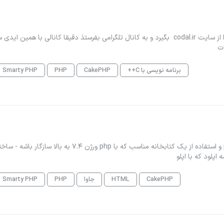
درود بر شما ربات تلگرامی که مطالب مربوط به افزایش سرمایه را از سایت codal.ir بگیرد و به کانال تلگرامی بفرستذ دقیقا کانالی با همی
ات
برنامه نویسی با C++
CakePHP
PHP
Smarty PHP
سلام یک پروژه کوچک دانشجویی هست لطفا با زبان ساده php و استفاده از یک کتابخانه مناسب که با php ورژن 7.4 به بالا سازگار باش
لود که با اپلو
CakePHP
HTML
جاوا
PHP
Smarty PHP