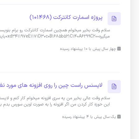
پروژه اسمارت کانترکت (101468)
سلام وقت بخیر میخوام همچین اسمارت کانترکت رو برام بنویسید ه
میگیره0xd341197eE1171D30c0B1685b521C140A6299C200باینسس اسمارت چینحدود ۵ روز101468
چهار سال پیش با 10 پیشنهاد رسیده
لایسنس راست چین را روی افزونه های مورد نظ
سلام وقت عالی بخیر من یه سری افزونه میخوام کار کنم و لای
این حوزه کار کردن من اگر افزونه را به صورت اوپن سورس بدم 
یک سال پیش با 4 پیشنهاد رسیده