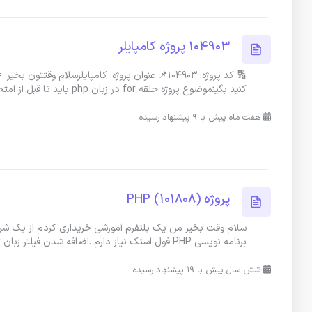
104903 پروژه کامپایلر
🔢 کد پروژه: 104903📌 عنوان پروژه: کامپایلرسل
کنید بگینموضوع پروژه حلقه for در زبان php باید تا قبل از امتحان تر
هفت ماه پیش با 9 پیشنهاد رسیده
پروژه PHP (101808)
برنامه نویسی PHP فول استک نیاز دارم .اضافه شدن فیلتر زبان ترکی .اضافه شدن
شش سال پیش با 19 پیشنهاد رسیده