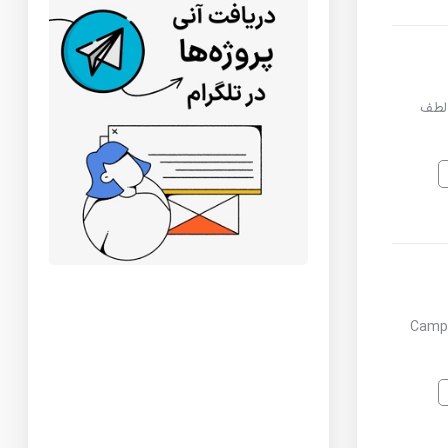
م لطف
رم که میخوام اعمال بشه. Camplishland.com