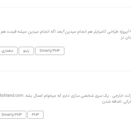
ام وقتتون بخیر =/پروژه طراحی کامپایلر هم انجام میدین؟بعد اگه انجام میدین میشه قیمت ه
Smarty PHP
راینو
معماری
سلام وقت بخیر من یک پلتفرم آموزشی خریداری کردم از یک شرکت خارجی . یک سری شخصی سازی دا
Smarty PHP
PHP