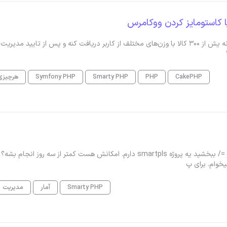
 کاستومایز کردن ووکامرس
سلام ما یک افزونه یا کاستومایز شدن وکامرس نیاز داریم که بتونه یش از ۳۰۰ کالا با وزن‌های مختلف از کاربر دریافت کنه و پس از تایید م
CakePHP
PHP
Smarty PHP
Symfony PHP
هرچیزی
#پروژه_جدید #کدپروژه : 91718موضوع : پروژه smartplsسلام. =/ ببخشید یه پروژه smartpls دارم. امکانش هست کمتر از سه روز انج
خوام. برای پ
Smarty PHP
آمار
مدیریت