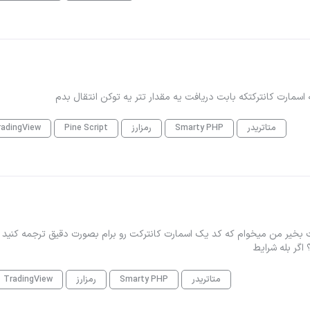
radingView
Pine Script
رمزارز
Smarty PHP
متاتریدر
 کد پروژه: 105548 📌 عنوان پروژه: اسمارت کانترکت سلام وقت بخیر من میخوام که کد یک ا
ضعف ها و کلاه
TradingView
رمزارز
Smarty PHP
متاتریدر