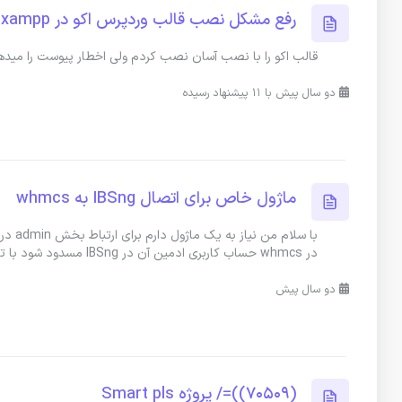
رفع مشکل نصب قالب وردپرس اکو در xampp
قالب اکو را با نصب آسان نصب کردم ولی اخطار پیوست را میده
دو سال پیش با 11 پیشنهاد رسیده
ماژول خاص برای اتصال IBSng به whmcs
در whmcs حساب کاربری ادمین آن در IBSng مسدود شود با تشکر
دو سال پیش
(70509))=/ پروژه Smart pls