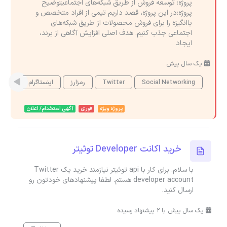
پروژه: توسعه فروش از طریق شبکه‌های اجتماعیتوضیح
پروژه:در این پروژه، قصد داریم تیمی از افراد متخصص و
باانگیزه را برای فروش محصولات از طریق شبکه‌های
اجتماعی جذب کنیم. هدف اصلی افزایش آگاهی از برند،
ایجاد
یک سال پیش
Social Networking
Twitter
رمزارز
اینستاگرام
دیجی
پروژه ویژه
فوری
آگهی استخدام/ اعلان
خرید اکانت Developer توئیتر
با سلام. برای کار با api توئیتر نیازمند خرید یک Twitter
developer account هستم. لطفا پیشنهادهای خودتون رو
ارسال کنید.
یک سال پیش با 2 پیشنهاد رسیده