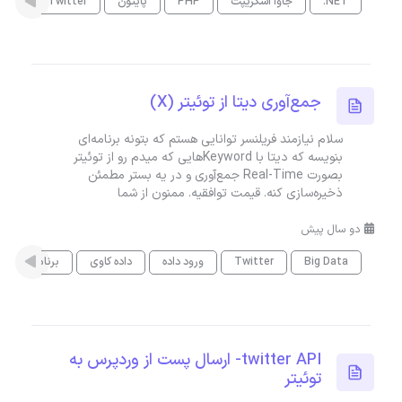
.NET
جاوا اسکریپت
PHP
پایتون
Twitter
جمع‌آوری دیتا از توئیتر (X)
سلام نیازمند فریلنسر توانایی هستم که بتونه برنامه‌ای
بنویسه که دیتا با Keywordهایی که میدم رو از توئیتر
بصورت Real-Time جمع‌آوری و در یه بستر مطمئن
ذخیره‌سازی کنه. قیمت توافقیه. ممنون از شما
دو سال پیش
Big Data
Twitter
ورود داده
داده کاوی
برنامه نویسی
twitter API- ارسال پست از وردپرس به
توئیتر