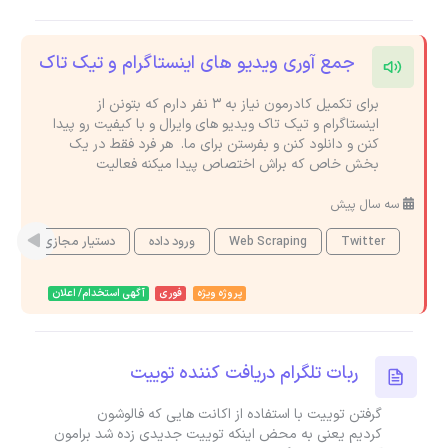
جمع آوری ویدیو های اینستاگرام و تیک تاک
برای تکمیل کادرمون نیاز به ۳ نفر دارم که بتونن از
اینستاگرام و تیک تاک ویدیو های وایرال و با کیفیت رو پیدا
کنن و دانلود کنن و بفرستن برای ما. هر فرد فقط در یک
بخش خاص که براش اختصاص پیدا میکنه فعالیت
سه سال پیش
Twitter
Web Scraping
ورود داده
دستیار مجازی
ای
پروژه ویژه
فوری
آگهی استخدام/ اعلان
ربات تلگرام دریافت کننده توییت
گرفتن توییت با استفاده از اکانت هایی که فالوشون
کردیم یعنی به محض اینکه توییت جدیدی زده شد برامون