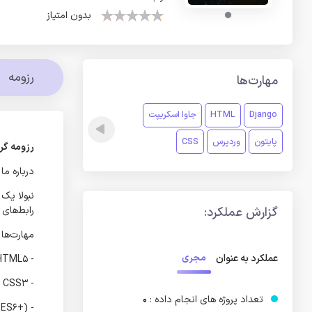
بدون امتیاز
رزومه
مهارت‌ها
Django
HTML
جاوا اسکریپت
پایتون
وردپرس
CSS
رزومه گروه نب
درباره ما 
نبولا یک 
گزارش عملکرد:
رابط‌های 
مهارت‌ها و
مجری
عملکرد به عنوان
- HTML5
- CSS3
تعداد پروژه های انجام داده :
0
- JavaScript (ES6+)