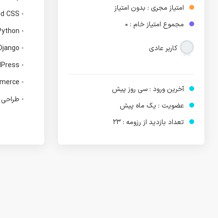
امتیاز مجری : بدون امتیاز
- Tailwind CSS
مجموع امتیاز خام : 0
- Python
کاربر عادی
- Django
- WordPress
- WooCommerce
آخرین ورود : سی روز پیش
- طراحی و
عضویت : یک ماه پیش
- ساخت Telegram Mini Apps
تعداد بازدید از رزومه : 23
- Git
- GitHub
- طراحی را
- طراحی تج
- طراحی 