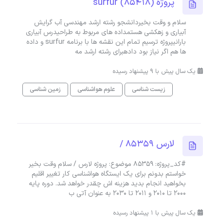
پروژه surfur (85418)
سلام و وقت بخیردانشجو رشته ارشد مهندسی آب گرایش
آبیاری و زهکشی هستمداده های مربوط به طراحیدرس آبیاری
بارانیپروژه ترسیم تمام این نقشه ها با برنامه surfur و داده
ها هم اگر نیاز بود دادهبرای رشته ارشد مه
یک سال پیش با 9 پیشنهاد رسیده
زیست شناسی
علوم هواشناسی
زمین شناسی
لارس 85359 /
#کد_پروژه: 85359 موضوع: پروژه لارس / سلام وقت بخیر
خواستم بدونم برای یک ایستگاه هواشناسی کار تغییر اقلیم
بخواهید انجام بدید هزینه اش چقدر خواهد شد. دوره پایه
2000 تا 2010 و 2011 تا 2030 به عنوان آتی ب
یک سال پیش با 1 پیشنهاد رسیده