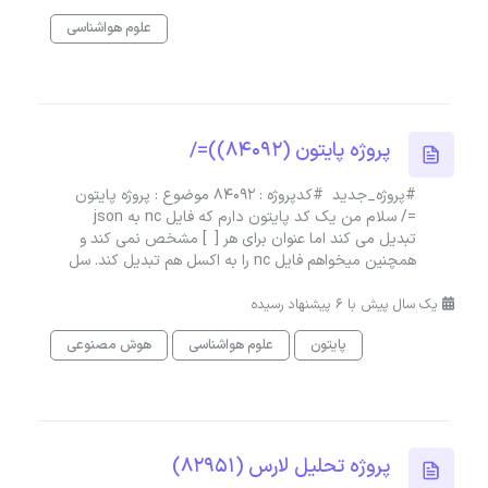
علوم هواشناسی
پروژه پایتون (84092))=/
#پروژه_جدید #کدپروژه : 84092 موضوع : پروژه پایتون
=/ سلام من یک کد پایتون دارم که فایل nc به json
تبدیل می کند اما عنوان برای هر [ ] مشخص نمی کند و
همچنین میخواهم فایل nc را به اکسل هم تبدیل کند. سل
یک سال پیش با 6 پیشنهاد رسیده
پایتون
علوم هواشناسی
هوش مصنوعی
پروژه تحلیل لارس (82951)