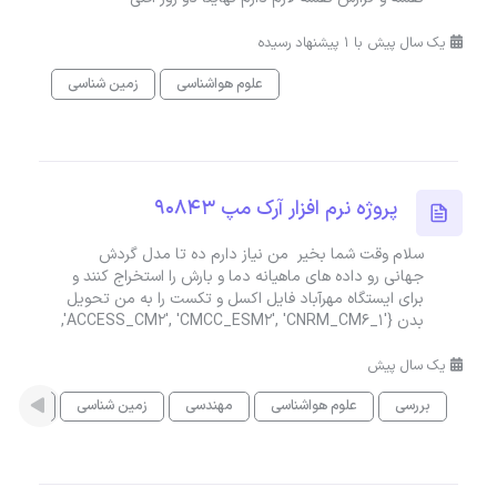
یک سال پیش با 1 پیشنهاد رسیده
علوم هواشناسی
زمین شناسی
پروژه نرم افزار آرک مپ 90843
سلام وقت شما بخیر من نیاز دارم ده تا مدل گردش
جهانی رو داده های ماهیانه دما و بارش را استخراج کنند و
برای ایستگاه مهرآباد فایل اکسل و تکست را به من تحویل
بدن {'ACCESS_CM2', 'CMCC_ESM2', 'CNRM_CM6_1',
یک سال پیش
بررسی
علوم هواشناسی
مهندسی
زمین شناسی
آمار