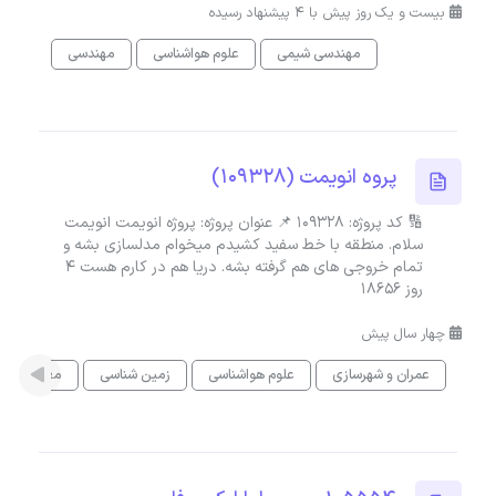
بیست و یک روز پیش با 4 پیشنهاد رسیده
مهندسی شیمی
علوم هواشناسی
مهندسی
پروه انویمت (109328)
🔢 کد پروژه: 109328 📌 عنوان پروژه: پروژه انویمت انویمت
سلام. منطقه با خط سفید کشیدم میخوام مدلسازی بشه و
تمام خروجی های هم گرفته بشه. دریا هم در کارم هست 4
روز 18656
چهار سال پیش
عمران و شهرسازی
علوم هواشناسی
زمین شناسی
معماری