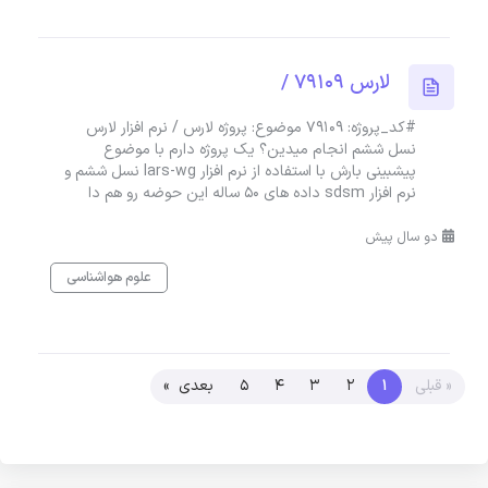
لارس 79109 /
#کد_پروژه: 79109 موضوع: پروژه لارس / نرم افزار لارس
نسل ششم انجام میدین؟ یک پروژه دارم با موضوع
پیشبینی بارش با استفاده از نرم افزار lars-wg نسل ششم و
نرم افزار sdsm داده های ۵۰ ساله این حوضه رو هم دا
دو سال پیش
علوم هواشناسی
« قبلی
1
2
3
4
5
بعدی »