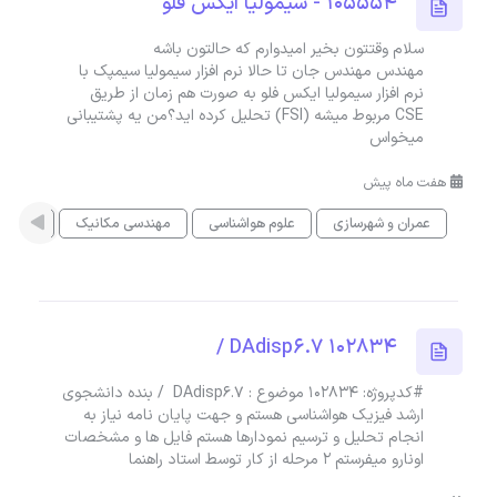
105554 - سیمولیا ایکس فلو
سلام وقتتون بخیر امیدوارم که حالتون باشه
مهندس مهندس جان تا حالا نرم افزار سیمولیا سیمپک با
نرم افزار سیمولیا ایکس فلو به صورت هم زمان از طریق
CSE مربوط میشه (FSI) تحلیل کرده اید؟من یه پشتیبانی
میخواس
هفت ماه پیش
عمران و شهرسازی
علوم هواشناسی
مهندسی مکانیک
شبیه س
DAdisp6.7 102834 /
#کدپروژه: 102834 موضوع : DAdisp6.7 / بنده دانشجوی
ارشد فیزیک هواشناسی هستم و جهت پایان نامه نیاز به
انجام تحلیل و ترسیم نمودارها هستم فایل ها و مشخصات
اونارو میفرستم ۲ مرحله از کار توسط استاد راهنما