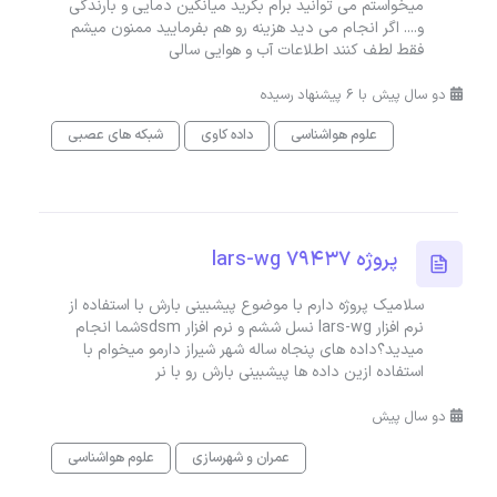
میخواستم می توانید برام بگرید میانگین دمایی و بارندگی
و.... اگر انجام می دید هزینه رو هم بفرمایید ممنون میشم
فقط لطف کنند اطلاعات آب و هوایی سالی
دو سال پیش با 6 پیشنهاد رسیده
علوم هواشناسی
داده کاوی
شبکه های عصبی
پروژه lars-wg 79437
سلامیک پروژه دارم با موضوع پیشبینی بارش با استفاده از
نرم افزار lars-wg نسل ششم و نرم افزار sdsmشما انجام
میدید؟داده های پنجاه ساله شهر شیراز دارمو میخوام با
استفاده ازین داده ها پیشبینی بارش رو با نر
دو سال پیش
عمران و شهرسازی
علوم هواشناسی