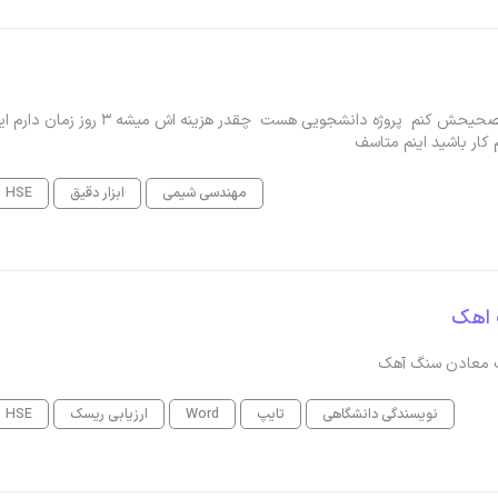
سلام وقتتون بخیر من سه صفحه P&amp;ID دارم می خوام تصحیحش کنم پروژه دانشجویی هست چقدر هزینه اش میشه 3 روز
کار باشید اینم متاسف
مهندسی شیمی
ابزار دقیق
HSE
گ اهک
ست معادن سنگ آهک
نویسندگی دانشگاهی
تایپ
Word
ارزیابی ریسک
HSE