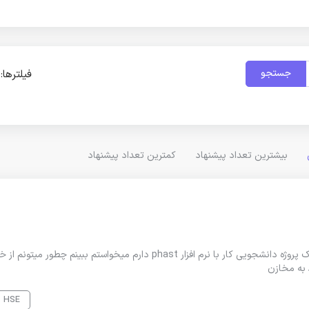
جستجو
فیلترها:
بیشترین تعداد پیشنهاد
کمترین تعداد پیشنهاد
🔢 کد پروژه: 115996📌 عنوان پروژه: phastسلام وقت بخیرمن یک پروژه دانشجویی کار با نرم افزار phast دارم میخواستم ببینم چط
HSE