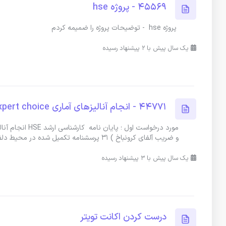
45569 - پروژه hse
پروژه hse - توضیحات پروژه را ضمیمه کردم
یک سال پیش با 2 پیشنهاد رسیده
44771 - انجام آنالیزهای آماری HSE) expert choice)
مورد درخواست او
و ضریب آلفای کرونباخ ) ۳۱ پرسشنامه تکمیل شده در محیط دلفی ه
یک سال پیش با 3 پیشنهاد رسیده
درست کردن اکانت تویتر