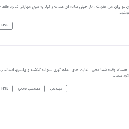
ه کسی دارم که 20 اکانت تویتر بسازه و Bearer Token شون رو برای من بفرسته. کار خیلی ساده ای هست و نیاز به هیچ مهارتی نداره. ف
ستید.
HSE
#پروژه_جدید #کدپروژه : 83161موضوع : پروژه hseمشتری ایتا =eسلام وقت شما بخیر ، نتایج های اندازه گیری سنوات گذشته و یکسری استاند
مهندسی
مهندسی صنایع
HSE