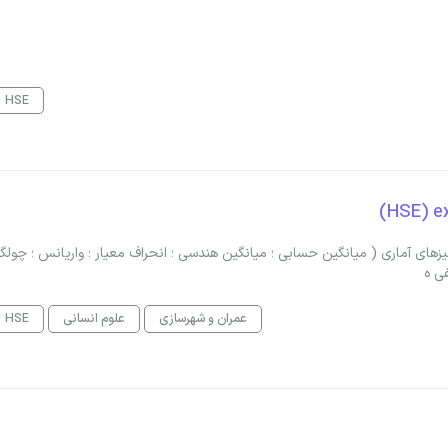
HSE
ل ؛ پایان نامه کارشناسی ارشد HSE انجام آنالیزهای آماری ( میانگین حسابی ؛ میانگین هندسی ؛ انحراف معیار ؛ واریانس ؛ چ
عمران و شهرسازی
علوم انسانی
HSE