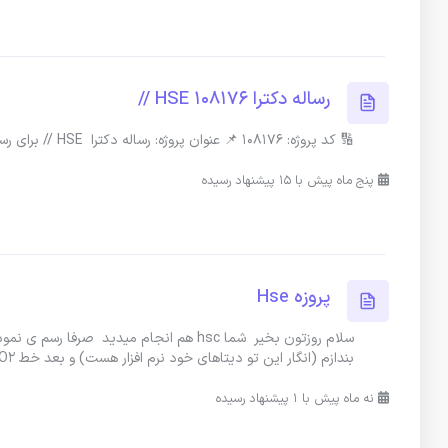
رساله دکترا HSE 108176 //
🔢 کد پروژه: 108176 📌 عنوان پروژه: رساله دکترا HSE // برای رساله دکترا لطفا هزینه را به تفکیک بفرمایید رشته HSE موضوع ندارم 2909
پنج ماه پیش با 15 پیشنهاد رسیده
پروزه Hse
بندازم (انگار این تو دیتاهای خود نرم افزار هست) و بعد خط SO2 در ف
نه ماه پیش با 1 پیشنهاد رسیده