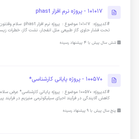
101017 - پروژه نرم افزار phast
#کدپروژه: 101017 مو
تحت فشار حاوی گاز طبیعی مثل انفجار، نشت گاز، خطرات زی
شش سال پیش با 4 پیشنهاد رسیده
100570 - پروژه پایانی کارشناسی*
#کدپروژه: 100570 موضوع : پروژه پایانی کارشناسی
کاهش آلایندگی در فرآیند احیای سیلیکوترمی منیزیم در فرایند پ
پنج سال پیش با 9 پیشنهاد رسیده