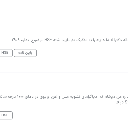
پایان نامه
HSE
سلام روزتون بخیر شما hsc هم انجام میدید صرفا رسم ی نموداره من میخام که دیاگرامای تش
HSE