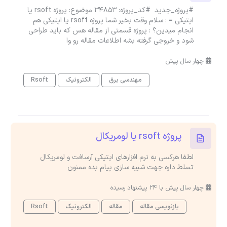
#پروژه_جدید #کد_پروژه: 34853 موضوع: پروژه rsoft یا
اپتیکی = : سلام وقت بخیر شما پروژه rsoft یا اپتیکی هم
انجام میدین؟ : پروژه قسمتی از مقاله هس که باید طراحی
شود و خروجی گرفته بشه اطلاعات مقاله رو وا
چهار سال پیش
مهندسی برق
الکترونیک
Rsoft
پروژه rsoft یا لومریکال
لطفا هرکسی به نرم افزارهای اپتیکی آرسافت و لومریکال
تسلط داره جهت شبیه سازی پیام بده ممنون
چهار سال پیش با 24 پیشنهاد رسیده
بازنویسی مقاله
مقاله
الکترونیک
Rsoft