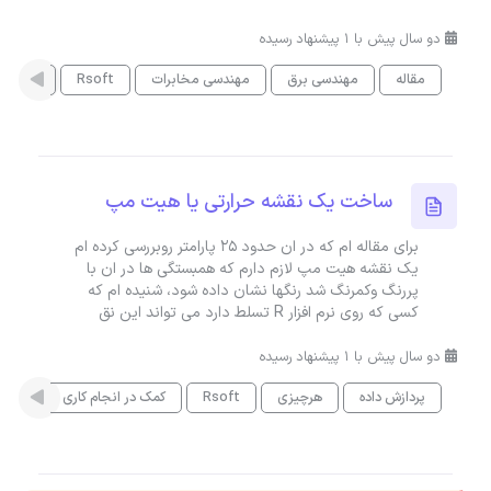
دو سال پیش با 1 پیشنهاد رسیده
مقاله
مهندسی برق
مهندسی مخابرات
Rsoft
نرم افزار Studio Suite
ساخت یک ‌نقشه حرارتی یا هیت مپ
برای مقاله ام که در ان حدود ۲۵ پارامتر رو‌بررسی کرده ام
یک نقشه هیت مپ لازم دارم که همبستگی ها در ان با
پررنگ و‌کمرنگ شد رنگها نشان داده شود، شنیده ام که
کسی که روی نرم افزار R تسلط دارد می تواند این نق
دو سال پیش با 1 پیشنهاد رسیده
پردازش داده
هرچیزی
Rsoft
کمک در انجام کاری