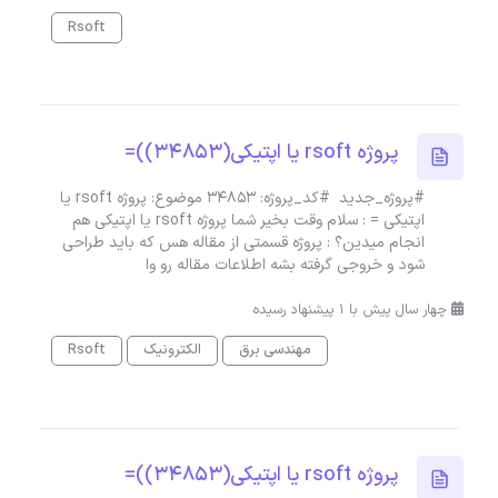
Rsoft
پروژه rsoft یا اپتیکی(34853))=
#پروژه_جدید #کد_پروژه: 34853 موضوع: پروژه rsoft یا
اپتیکی = : سلام وقت بخیر شما پروژه rsoft یا اپتیکی هم
انجام میدین؟ : پروژه قسمتی از مقاله هس که باید طراحی
شود و خروجی گرفته بشه اطلاعات مقاله رو وا
چهار سال پیش با 1 پیشنهاد رسیده
مهندسی برق
الکترونیک
Rsoft
پروژه rsoft یا اپتیکی(34853))=