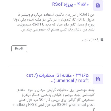
41510 - پروژه RSof
من RSoft را در زمان دکتری استفاده می‌کردم وبیشتر با
ماژول FDTD کار کردم.الان در یکی دو هفته آینده یکی دوتا
پروژه از محل کارم داره میاد که باید با RSoft سیمیولیت
بشه. من دنبال یک کسی هستم که خصوصی چند س
یک سال پیش
Rsoft
39165 - مقاله ISI مخابرات (cst /
lumerical / rsoft)..
رشته مهندسی برق مخابرات گرایش میدان و موج مقطع
کارشناسی ارشد موضوع طراحی وتحلیل حسگر تراهرتز
تشخیص گاز گرافنی برای بررسی گاز NO2 نرم افزار اصلی
cst و lumerical و RSOFT نرم افزار فرعی HFSS و matlab
۲