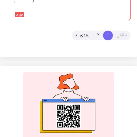
فوری
« قبلی
1
2
بعدی »