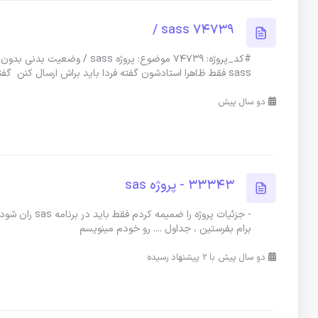
sass 74739 /
#کد_پروژه: 74739 موضوع: پروژ
sass فقط ظاهرا استادشون گفته فردا باید براش ارسال کنن گفتم خدمتتون اطلاع ب
دو سال پیش
33343 - پروژه sas
- جزئیات پروژ
برام بفرستین ، جداول .... رو خودم مینویسم
دو سال پیش با 2 پیشنهاد رسیده