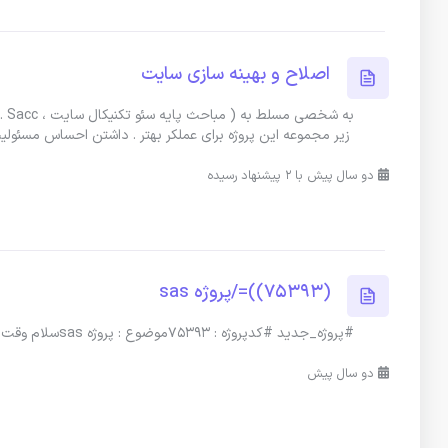
اصلاح و بهینه سازی سایت
زیر مجموعه این پروژه برای عملکر بهتر . داشتن احساس مسئولی
دو سال پیش با 2 پیشنهاد رسیده
(75393))=/پروژه sas
#پروژه_جدید #کدپروژه : 75393موضوع : پروژه sasسلام وقت بخیر من یه پروژه sas میخوام که اگه آماده هم باشه مشکلی نیست
دو سال پیش