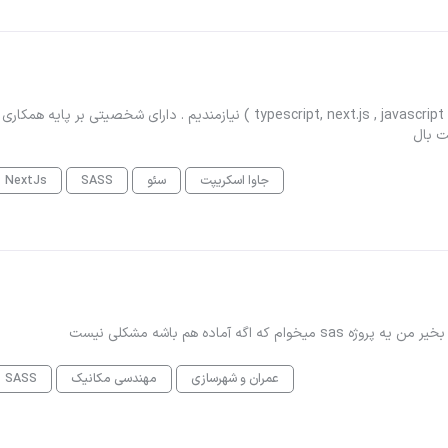
به شخصی مسلط به ( مباحث پایه سئو تکنیکال سایت ، typescript, next.js , javascript . Sacc ) نیازمندیم . دارای شخصیتی بر پا
ت بال
جاوا اسکریپت
سئو
SASS
NextJs
عمران و شهرسازی
مهندسی مکانیک
SASS