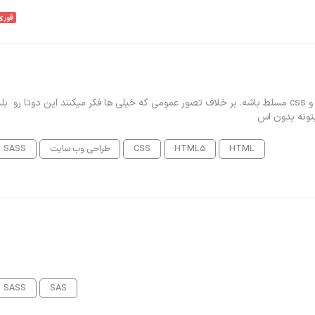
فوری
سلام ، من به دنبال یک توسعه دهنده فرانت هستم که به html و css مسلط باشه. بر خلاف تصور عمومی که خیلی ها فکر میکنند این دوتا رو ب
بتونه بدون اس
HTML
HTML5
CSS
طراحی وب سایت
SASS
SASS
SAS