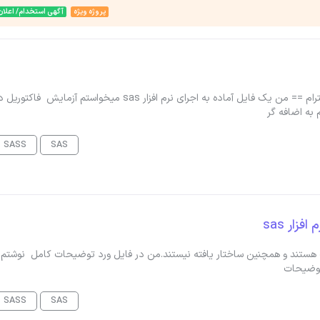
پروژه ویژه
آگهی استخدام/ اعلان
#پروژه_جدید #کدپروژه : 85303موضوع : پروژه sas سلام و احترام == من یک فایل آماده به اجرای نرم افزار sas میخواستم آزمایش فاکتو
SASS
SAS
ف هستند و همچنین ساختار یافته نیستند.من در فایل ورد توضیحات کامل نوشتم 
 توضیحات
SASS
SAS