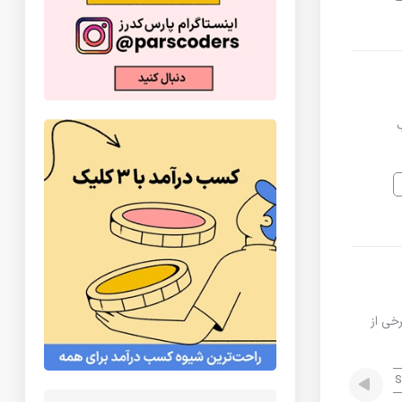
ب
یه وب هست برخی از
React JS