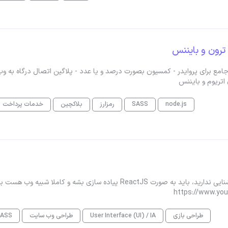
 ترون و بایننس
احی و ساخت یک درگاه پرداخت کریپتو شامل پلتفرم SAAS جامع برای پروایدر - کمسیون بصورت درصد و یا عدد - پلاگین اتصال درگاه به و
اتریوم و بایننس
node.js
SASS
رمزارز
بلاکچین
خدمات پرداخت
طراحی UI برای بخش های مختلف گیم ( GTA V, FiveM ) اگه اشنایی ندارید، باید به صورت ReactJS پیاده سازی بشه و کاملا شب
طراحی بازی
User Interface (UI) / IA
طراحی وب سایت
SASS