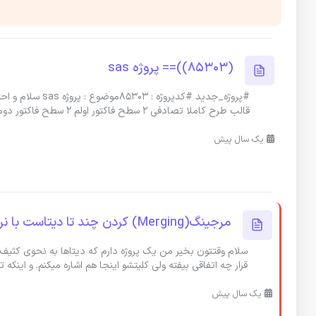
(85303))== پروژه sas
قالب طرح کاملا تصادفی ۲ سطح فاکتور اولم ۲ سطح فاکتور دوم به اضافه گر
یک سال پیش
مرجینگ(Merging) کردن چند تا دیتاست با نرم افزار sas
سلام وقتتون بخیر من یک پروژه دارم که دیتا‌ها به نحوی کثی
قرار چه اتفاقی بیفته ولی کلیتشو اینجا هم اشاره میکنم. و اینکه
یک سال پیش