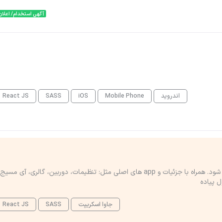
آگهی استخدام/ اعلان
اندروید
Mobile Phone
iOS
SASS
React JS
خلاصه: رابط کاربری آیفون (IOS) باید در ReactJS پیاده سازی شود. همراه با جزئیات و app های اصلی مثل: تنظیمات، دوربین، گالری، آی مس
جاوا اسکریپت
SASS
React JS