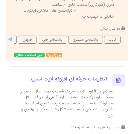
منزل (دورکاری) ساعت کاری: 6 ساعت
_______________ ✅ نیازمندی ها: - داشتن اینترنت
خانگی با کیفیت ب
دو سال پیش
تایپ
پشتیبانی مشتری
پشتیبانی فنی
فروش
هرچیزی
پروژه ویژه
آگهی استخدام/ اعلان
تنظیمات حرفه ای افزونه لایت اسپید
باسلام. در افزونه لایت اسپید، قسمت بهینه سازی تصویر
مشکل داره ترکیب js مشکل داره، گاهی انقدر فایل js
میسازه که هاست پر میشه سرعت پنل ادمین ام اومده
پایین و لود برخی صفحات مشکل داره میخوام بهترین و
بهی
دو سال پیش با 1 پیشنهاد رسیده