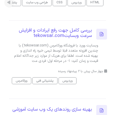
HTML
وردپرس
CSS
طراحی وب سایت
پشتیبانی فنی
بررسی کامل جهت رفع ایرادات و افزایش
سرعت وبسایتtekowsar.com
وبسایت وورد با فروشگاه ووکامرس (tekowsar.com) با
چندین افزونه متعدد قبلا توسط تیمی خبره راه اندازی و
بهینه شده است. لطفا برای هریک از موارد زیر جداگانه اعلام
قیمت و زمان کنید: ۱- در مرحله اول؛ فردی مت
چهار سال پیش با 2 پیشنهاد رسیده
وردپرس
پشتیبانی فنی
ووکامرس
بهینه سازی روندهای یک وب سایت آموزشی