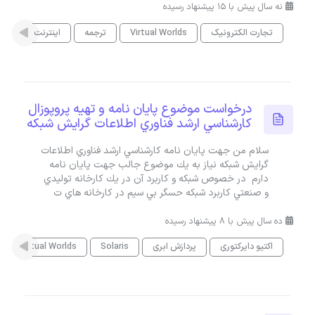
نه سال پیش با 15 پیشنهاد رسیده
تجارت الکترونیک
Virtual Worlds
ترجمه
اینترنت اشیاء
درخواست موضوع پايان نامه و تهيه پروپوزال
كارشناسي ارشد فناوري اطلاعات گرايش شبكه
سلام من جهت پايان نامه كارشناسي ارشد فناوري اطلاعات
گرايش شبكه نياز به يك موضوع جالب جهت پايان نامه
دارم در خصوص شبكه و كاربرد آن در يك كارخانه توليدي
و صنعتي كاربرد شبكه حسگر بي سيم در كارخانه هاي ت
ده سال پیش با 8 پیشنهاد رسیده
اکتیو دایرکتوری
پردازش ابری
Solaris
Virtual Worlds