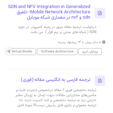
SDN and NFV Integration in Generalized
Mobile Network Architecture--تلفیق
sdn و nvf در معماری شبکه موبایل
درخواست ترجمه مقاله مزبور در زمینه کامپیوتر در حوزه
SDN ( شبکه های مبتنی بر نرم افزار ) می باشد.
نه سال پیش با 14 پیشنهاد رسیده
پردازش ابری
Software Architecture
Virtual Worlds
ترج
ترجمه فارسی به انگلیسی مقاله (فوری)
ترجمه تخصصی فوری 2 مقاله درخصوص اینترنت اشیاء و
ماشین‌های مجازیاین مقالات جهت ارسال به ژورنال معتبر
خارجی نیاز به ترجمه تخصصی و اخذ اکسپت دارند. لذا
ترجمه معمولی و بازاری قابل پذیرش نیست!!! نمونه فایل