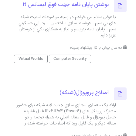
نوشتن پايان نامه جهت فوق ليسانس it
با عرض سلام مي خواهم در زمينه موضوعات امنيت شبكه
هاي بي سيم - هوشمند سازي ساختمان - رديابي حسگربي
سيم - پايان نامه بنويسم و نياز به همكاري يكي از دوستان
عزيز دارم
ده سال پیش با 15 پیشنهاد رسیده
Virtual Worlds
Computer Security
اصلاح پروپوزال(شبکه)
ارائه يک معماري مجازي سازي جديد لايه شبکه براي حضور
مشترک پروتکل هاي IPv6-IPv4 (4over6) فايل فشرده
حامل پروپزال و فايل مقاله اصلي به همراه ترجمه و دو
مقاله ديگر و يک فايل ورد که اصلاحات خواسته شده ر
ده سال پیش با 5 پیشنهاد رسیده