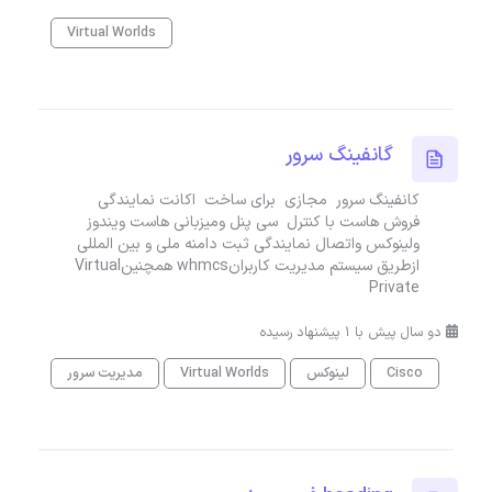
Virtual Worlds
گانفینگ سرور
کانفینگ سرور مجازی برای ساخت اکانت نمایندگی
فروش هاست با کنترل سی پنل ومیزبانی هاست ویندوز
ولینوکس واتصال نمایندگی ثبت دامنه ملی و بین المللی
ازطریق سیستم مدیریت کاربرانwhmcs همچنینVirtual
Private
دو سال پیش با 1 پیشنهاد رسیده
Cisco
لینوکس
Virtual Worlds
مدیریت سرور