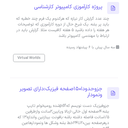
پروژه کارآموزی کامپیوتر کارشناسی
چند عدد گزارش کار نیازه که هرکدوم یک فرم چند خطیه که
باید پر بشه. یک شرح حال از دوره کارآموزی که توضیحات
هر هفته را داده باشید ۵ هفته کافیست مثلا. گزارش باید در
ارتباط با مهندسی کامپیوتر باشد
سه سال پیش با 6 پیشنهاد رسیده
Virtual Worlds
جزوحدودا150صفحه فیزیک:دارای تصویر
ونمودار
جزوفیزیک دست نویسم کهpdfشده رومیخوام تایپ
بشه:4صفحه اول خالی-ازبالا وپایین2سانت وازطرفین
1/5سانت فاصله داشته باشه-بافونت بینازنین واندازه13 که
درهرصفحه بین20تا24خط بشه وشکل ها ونمودارهاعین