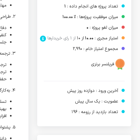
مهارت 
تعداد پروژه های انجام داده :
1
۲. طراحی پاورپوینت‌های حرفه‌ای برای:
میزان موفقیت پروژه‌ها :
٪ 100.00
میزان لغو پروژه‌ :
0
دفاع
کنفر
امتیاز مجری :
10.00
از ۱۰
از 1 رای خریدارها
جلسا
مجموع امتیاز خام : 2,990
۳. ترجمه دقیق و روان:
فریلنسر برنزی
ترج
ترجم
حفظ 
۴. به‌کارگیری هوش مصنوعی برای افزایش کیفیت:
آخرین ورود : دوازده روز پیش
عضویت : یک سال پیش
تسلط
بهین
تعداد بازدید از رزومه : 196
افزا
۵. پشتوانه آکادمیک معتبر:
دانش