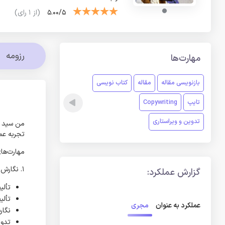
5.00/5
(از 1 رای)
رزومه
مهارت‌ها
بازنویسی مقاله
مقاله
کتاب نویسی
تایپ
Copywriting
تدوین و ویراستاری
من سید م
تجربه عمل
مهارت‌ها
۱. نگارش و تألیف حرفه‌ای:
گزارش عملکرد:
تألی
تألی
مجری
عملکرد به عنوان
نگار
تدوی