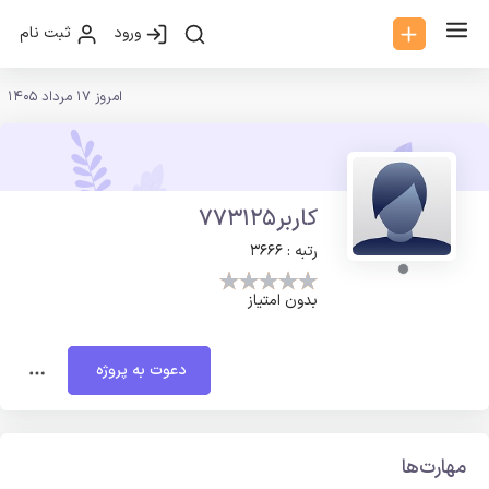
ورود
ثبت نام
امروز 17 مرداد 1405
کاربر773125
رتبه : 3666
بدون امتیاز
دعوت به پروژه
مهارت‌ها