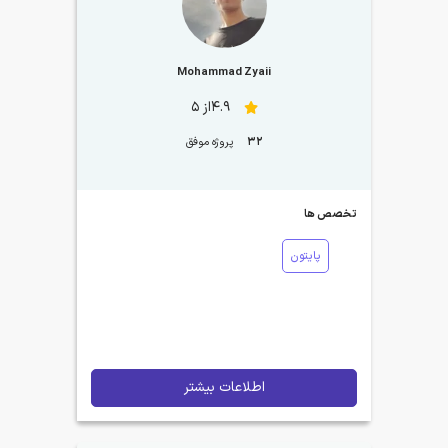
Mohammad Zyaii
4.9از 5
32
پروژه موفق
تخصص ها
پایتون
اطلاعات بیشتر