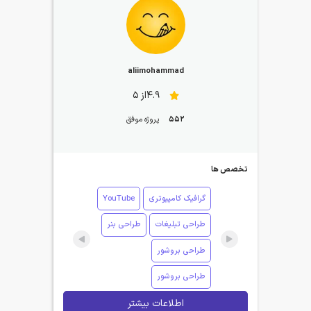
aliimohammad
4.9از 5
552
پروژه موفق
تخصص ها
گرافیک کامپیوتری
YouTube
طراحی تبلیغات
طراحی بنر
طراحی بروشور
طراحی بروشور
اطلاعات بیشتر