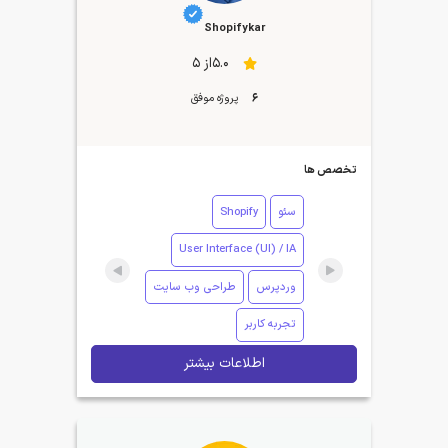
Shopifykar
5.0از 5
6
پروژه موفق
تخصص ها
سئو
Shopify
User Interface (UI) / IA
وردپرس
طراحی وب سایت
تجربه کاربر
اطلاعات بیشتر