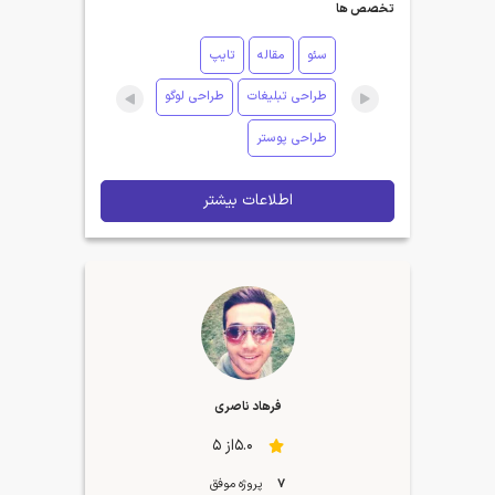
تخصص ها
سئو
مقاله
تایپ
طراحی تبلیغات
طراحی لوگو
طراحی پوستر
اطلاعات بیشتر
فرهاد ناصری
5.0از 5
7
پروژه موفق