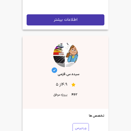
اطلاعات بیشتر
سیده.س.قیّمی
4.9از 5
462
پروژه موفق
تخصص ها
وردپرس