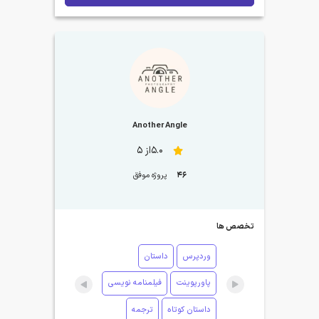
Another Angle
5.0از 5
46
پروژه موفق
تخصص ها
وردپرس
داستان
پاورپوینت
فیلمنامه نویسی
داستان کوتاه
ترجمه