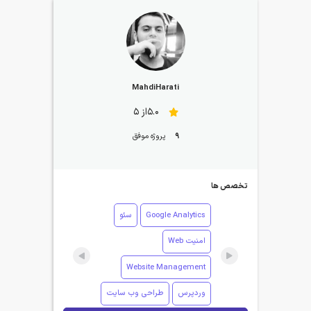
MahdiHarati
5.0از 5
9
پروژه موفق
تخصص ها
Google Analytics
سئو
امنیت Web
Website Management
وردپرس
طراحی وب سایت