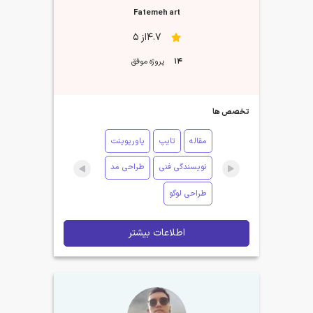
Fatemeh art
4.7از 5
14
پروژه موفق
تخصص ها
مقاله
تایپ
پاورپوینت
نویسندگی فنی
طراحی مد
طراحی لوگو
اطلاعات بیشتر