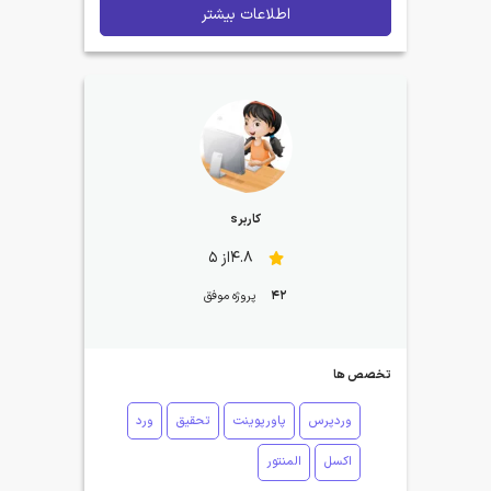
اطلاعات بیشتر
کاربرs
4.8از 5
42
پروژه موفق
تخصص ها
وردپرس
پاورپوینت
تحقیق
ورد
اکسل
المنتور