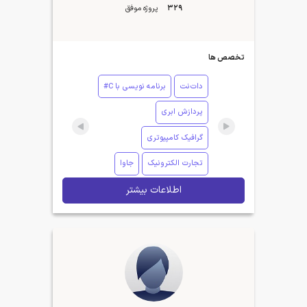
329
پروژه موفق
تخصص ها
دات‌نت
برنامه نویسی با C#
پردازش ابری
گرافیک کامپیوتری
تجارت الکترونیک
جاوا
اطلاعات بیشتر