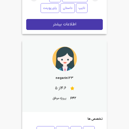
تایپ
داستان
پاورپوینت
اطلاعات بیشتر
negarin123
4.6از 5
642
پروژه موفق
تخصص ها