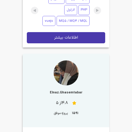
PHP
لاراول
vuejs
MQ5 / MQ4 / MQL
اطلاعات بیشتر
Elnaz.Ghasemtabar
4.8از 5
1591
پروژه موفق