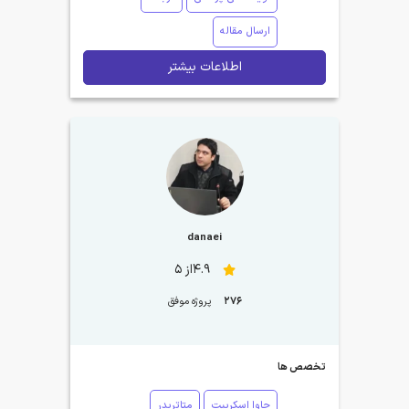
ارسال مقاله
اطلاعات بیشتر
danaei
4.9از 5
276
پروژه موفق
تخصص ها
جاوا اسکریپت
متاتریدر