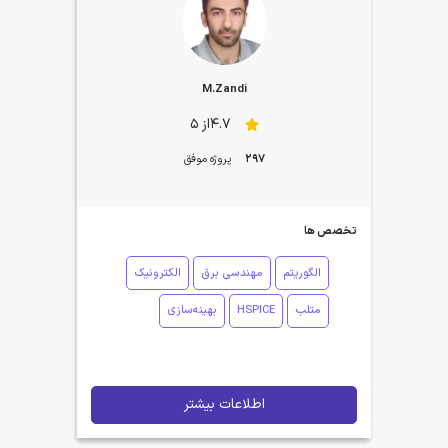
M.Zandi
4.7از 5
297
پروژه موفق
تخصص ها
الگوریتم
مهندسی برق
الکترونیک
متلب
HSPICE
بهینه‌سازی
اطلاعات بیشتر