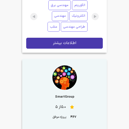
الگوریتم
مهندسی برق
الکترونیک
مهندسی
طراحی مهندسی
متلب
اطلاعات بیشتر
SmartGroup
5.0از 5
467
پروژه موفق