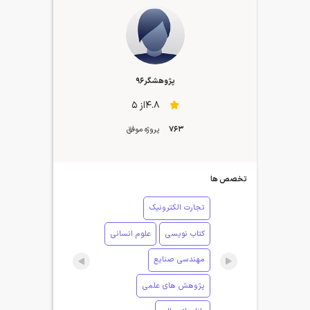
پژوهشگر96
4.8از 5
763
پروژه موفق
تخصص ها
تجارت الکترونیک
کتاب نویسی
علوم انسانی
مهندسی صنایع
پژوهش های علمی