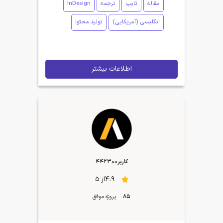
مقاله
تایپ
ترجمه
InDesign
انگلیسی (آمریکایی)
تولید محتوا
اطلاعات بیشتر
کاربر442300
4.9از 5
85
پروژه موفق