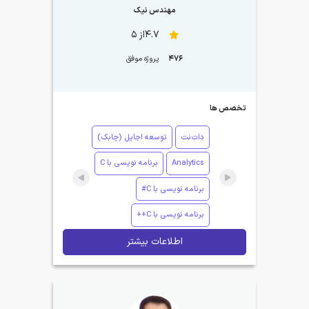
مهندس نیک
4.7از 5
476
پروژه موفق
تخصص ها
دات‌نت
توسعه اجایل (چابک)
Analytics
برنامه نویسی با C
برنامه نویسی با C#
برنامه نویسی با C++
اطلاعات بیشتر