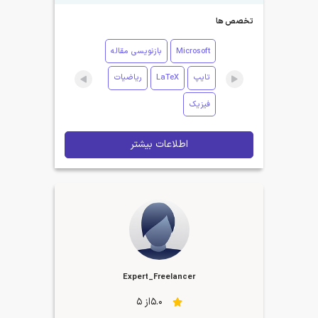
تخصص ها
Microsoft
بازنویسی مقاله
تایپ
LaTeX
ریاضیات
فیزیک
اطلاعات بیشتر
Expert_Freelancer
5.0از 5