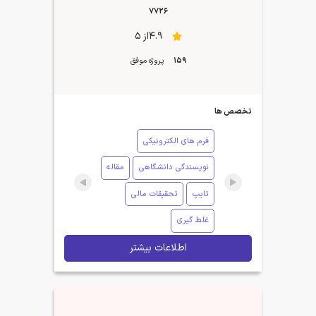
7726
4.9از 5
159
پروژه موفق
تخصص ها
فرم های الکترونیکی
نویسندگی دانشگاهی
مقاله
تایپ
تحقیقات مالی
غلط گیری
اطلاعات بیشتر