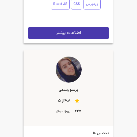
وردپرس
CSS
React JS
اطلاعات بیشتر
پرستو رستمی
4.8از 5
227
پروژه موفق
تخصص ها