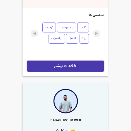
تخصص ها
تایپ
پاورپوینت
ترجمه
ورد
اکسل
ریاضیات
اطلاعات بیشتر
DADASHPOUR.WEB
5.0از 5