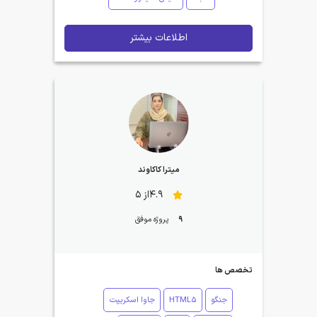
اطلاعات بیشتر
میترا کاکاوند
4.9از 5
9
پروژه موفق
تخصص ها
جنگو
HTML5
جاوا اسکریپت