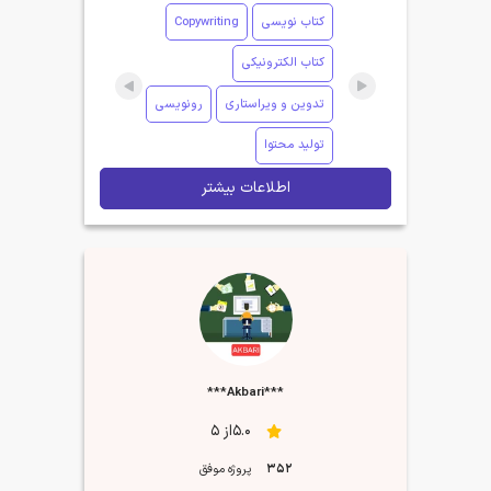
کتاب نویسی
Copywriting
کتاب الکترونیکی
تدوین و ویراستاری
رونویسی
تولید محتوا
اطلاعات بیشتر
***Akbari***
5.0از 5
352
پروژه موفق