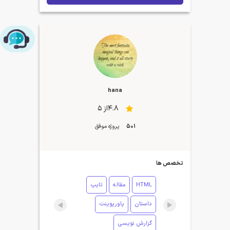
چت با پشتیبانی پارس‌کدرز
hana
4.8از 5
501
پروژه موفق
تخصص ها
HTML
مقاله
تایپ
داستان
پاورپوینت
گزارش نویسی