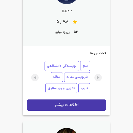
H.Sh.r
4.8از 5
56
پروژه موفق
تخصص ها
سئو
نویسندگی دانشگاهی
بازنویسی مقاله
مقاله
تایپ
تدوین و ویراستاری
اطلاعات بیشتر