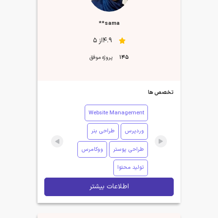
sama**
4.9از 5
145
پروژه موفق
تخصص ها
Website Management
وردپرس
طراحی بنر
طراحی پوستر
ووکامرس
تولید محتوا
اطلاعات بیشتر