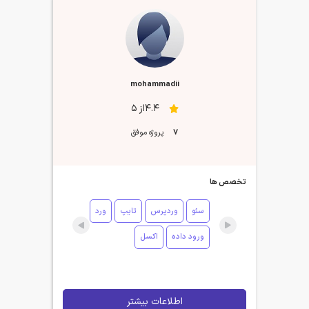
mohammadii
4.4از 5
7
پروژه موفق
تخصص ها
سئو
وردپرس
تایپ
ورد
ورود داده
اکسل
اطلاعات بیشتر