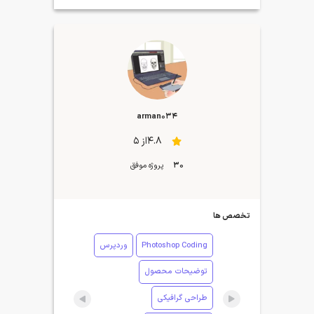
arman034
4.8از 5
30
پروژه موفق
تخصص ها
Photoshop Coding
وردپرس
توضیحات محصول
طراحی گرافیکی