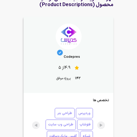
محصول (Product Descriptions)
Codepres
4.9از 5
142
پروژه موفق
تخصص ها
وردپرس
طراحی بنر
فتوشاپ
طراحی وب سایت
شبکه
آفیس مایکروسافت