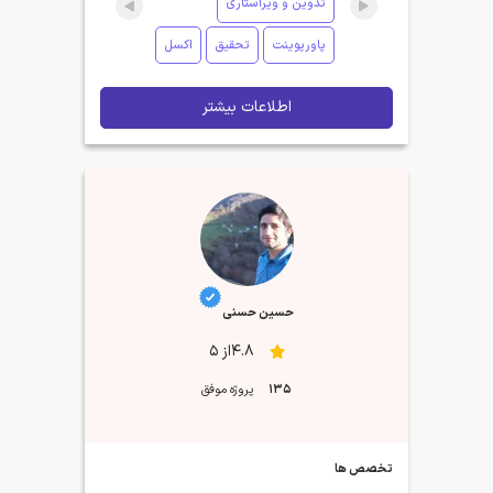
تدوین و ویراستاری
پاورپوینت
تحقیق
اکسل
اطلاعات بیشتر
حسین حسنی
4.8از 5
135
پروژه موفق
تخصص ها