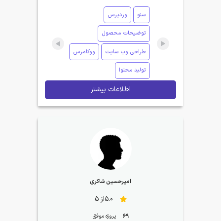
سئو
وردپرس
توضیحات محصول
طراحی وب سایت
ووکامرس
تولید محتوا
اطلاعات بیشتر
امیرحسین شاکری
5.0از 5
69
پروژه موفق