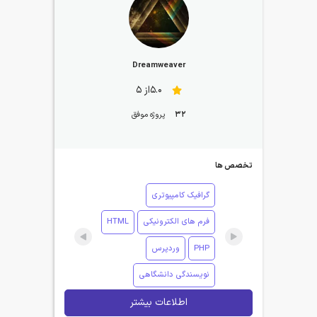
Dreamweaver
5.0از 5
32
پروژه موفق
تخصص ها
گرافیک کامپیوتری
فرم های الکترونیکی
HTML
PHP
وردپرس
نویسندگی دانشگاهی
اطلاعات بیشتر