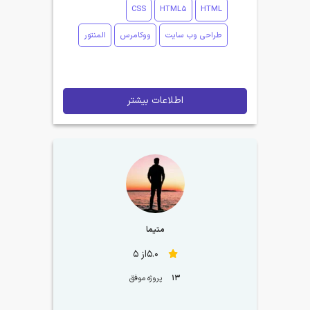
CSS
HTML5
HTML
طراحی وب سایت
ووکامرس
المنتور
اطلاعات بیشتر
متیما
5.0از 5
13
پروژه موفق