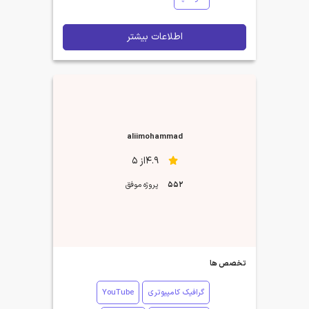
اطلاعات بیشتر
aliimohammad
4.9از 5
552
پروژه موفق
تخصص ها
گرافیک کامپیوتری
YouTube