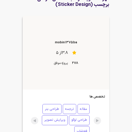
برچسب (Sticker Design)
mobin1375ba
3.8از 5
278
پروژه موفق
تخصص ها
مقاله
ترجمه
طراحی بنر
طراحی لوگو
ویرایش تصویر
فتوشاپ