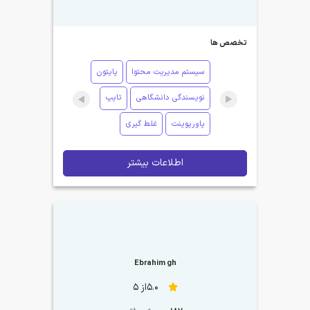
تخصص ها
سیستم مدیریت محتوا
پایتون
نویسندگی دانشگاهی
تایپ
پاورپوینت
غلط گیری
اطلاعات بیشتر
Ebrahim gh
5.0از 5