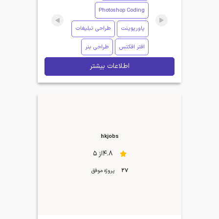
Photoshop Coding
پاورپوینت
طراحی تبلیغات
افتر افکتس
طراحی بنر
اطلاعات بیشتر
hkjobs
4.8از 5
27
پروژه موفق