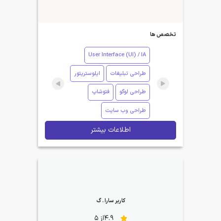
تخصص ها
User Interface (UI) / IA
طراحی تبلیغات
ایلوستریتور
طراحی لوگو
فتوشاپ
طراحی وب سایت
اطلاعات بیشتر
کاربر سارا . گ
4.9از 5