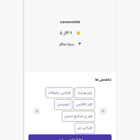
samanehkh
4.9از 5
4
پروژه موفق
تخصص ها
پاورپوینت
طراحی تبلیغات
افتر افکتس
انیمیشن
هنر و صنایع دستی
طراحی بنر