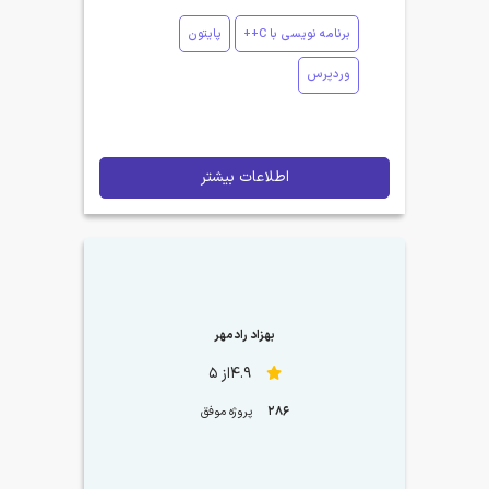
برنامه نویسی با C++
پایتون
وردپرس
اطلاعات بیشتر
بهزاد رادمهر
4.9از 5
286
پروژه موفق