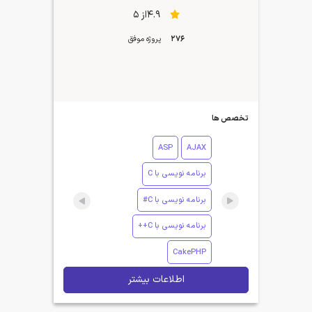
4.9از 5
276
پروژه موفق
تخصص ها
ASP
AJAX
برنامه نویسی با C
برنامه نویسی با C#
برنامه نویسی با C++
CakePHP
اطلاعات بیشتر