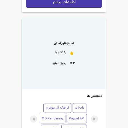
اطلاعات بیشتر
صالح علیرضائی
4.9از 5
163
پروژه موفق
تخصص ها
دات‌نت
گرافیک کامپیوتری
3D Rendering
Paypal API