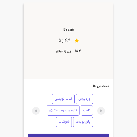
Bazgir
4.9از 5
154
پروژه موفق
تخصص ها
وردپرس
کتاب نویسی
تایپ
تدوین و ویراستاری
پاورپوینت
فتوشاپ