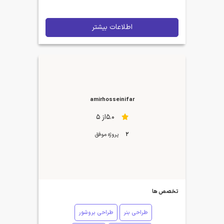
اطلاعات بیشتر
amirhosseinifar
5.0از 5
2
پروژه موفق
تخصص ها
طراحی بنر
طراحی بروشور