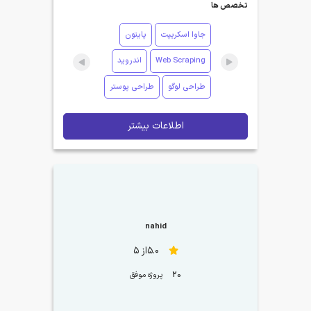
تخصص ها
جاوا اسکریپت
پایتون
Web Scraping
اندروید
طراحی لوگو
طراحی پوستر
اطلاعات بیشتر
nahid
5.0از 5
20
پروژه موفق