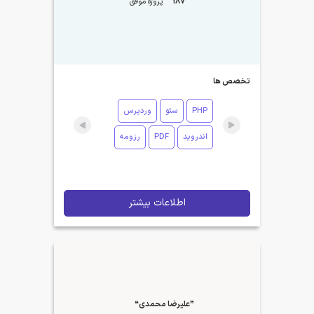
187
پروژه موفق
تخصص ها
PHP
سئو
وردپرس
اندروید
PDF
رزومه
اطلاعات بیشتر
❞علیرضا محمدی❝