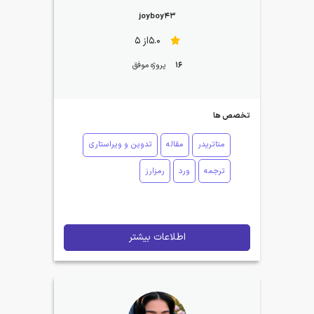
joyboy43
5.0از 5
16
پروژه موفق
تخصص ها
متاتریدر
مقاله
تدوین و ویراستاری
ترجمه
ورد
رمزارز
اطلاعات بیشتر