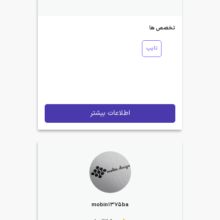
تخصص ها
تایپ
اطلاعات بیشتر
mobin1375ba