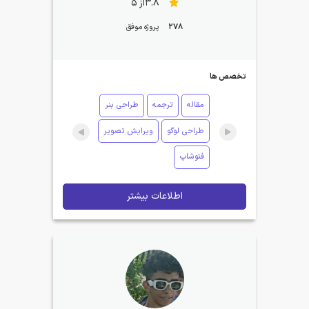
3.8از 5
278
پروژه موفق
تخصص ها
مقاله
ترجمه
طراحی بنر
طراحی لوگو
ویرایش تصویر
فتوشاپ
اطلاعات بیشتر