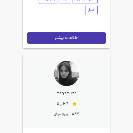
اکسل
اطلاعات بیشتر
maryam.iran
4.9از 5
593
پروژه موفق