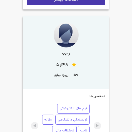
7726
4.9از 5
159
پروژه موفق
تخصص ها
فرم های الکترونیکی
نویسندگی دانشگاهی
مقاله
تایپ
تحقیقات مالی