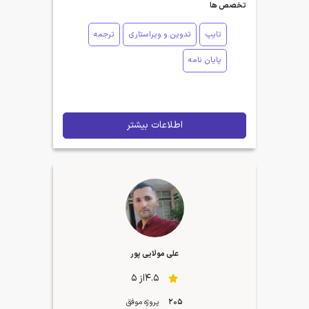
تخصص ها
تایپ
تدوین و ویراستاری
ترجمه
پایان نامه
اطلاعات بیشتر
علی مولایی پور
4.5از 5
205
پروژه موفق