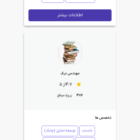
اطلاعات بیشتر
مهندس نیک
4.7از 5
476
پروژه موفق
تخصص ها
دات‌نت
توسعه اجایل (چابک)