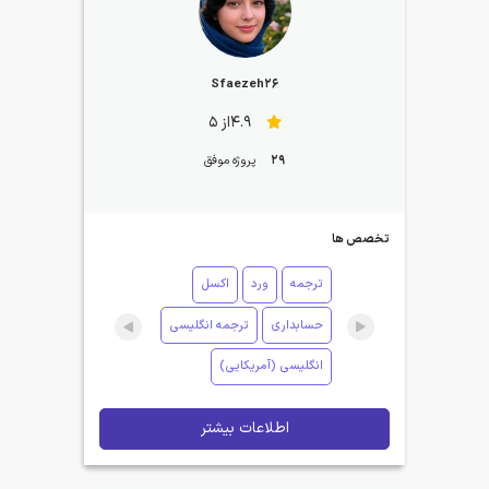
Sfaezeh26
4.9از 5
29
پروژه موفق
تخصص ها
ترجمه
ورد
اکسل
حسابداری
ترجمه انگلیسی
انگلیسی (آمریکایی)
اطلاعات بیشتر