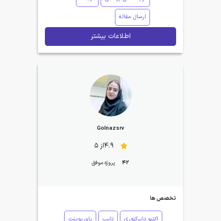
ارسال مقاله
اطلاعات بیشتر
Golnazsrv
4.9از 5
42
پروژه موفق
تخصص ها
اکتیو دایرکتوری
تایپ
پاورپوینت