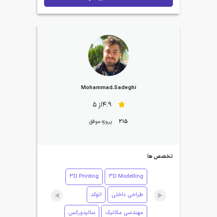
Mohammad.Sadeghi
4.9از 5
215
پروژه موفق
تخصص ها
3D Printing
3D Modelling
طراحی داخلی
اتوکد
مهندسی مکانیک
سالیدورکس