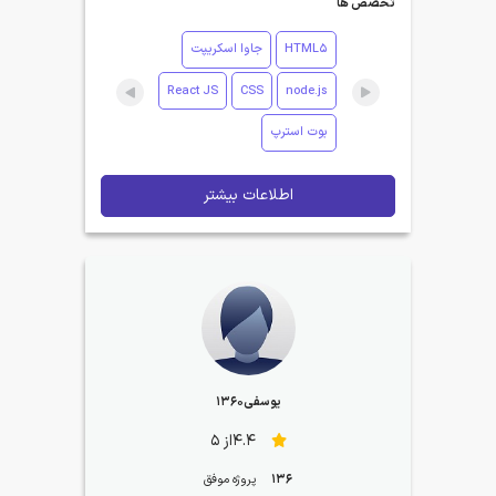
تخصص ها
HTML5
جاوا اسکریپت
React JS
CSS
node.js
بوت استرپ
اطلاعات بیشتر
یوسفی۱۳۶۰
4.4از 5
136
پروژه موفق