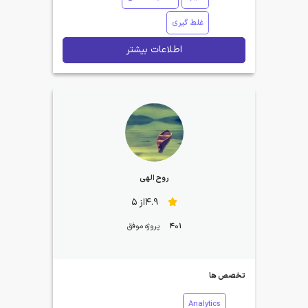
غلط گیری
اطلاعات بیشتر
روح الهی
4.9از 5
401
پروژه موفق
تخصص ها
Analytics