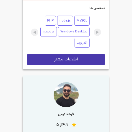
تخصص ها
PHP
node.js
MySQL
Windows Desktop
وردپرس
اندروید
اطلاعات بیشتر
فرهاد کرمی
4.9از 5