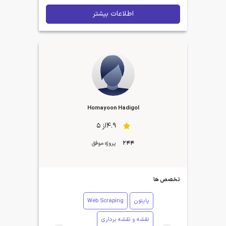
اطلاعات بیشتر
Homayoon Hadigol
4.9از 5
244
پروژه موفق
تخصص ها
پایتون
Web Scraping
نقشه و نقشه برداری