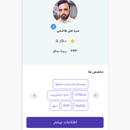
سید علی هاشمی
5.0از 5
243
پروژه موفق
تخصص ها
سیستم مدیریت محتوا
HTML5
جاوا اسکریپت
MySQL
PHP
سئو
اطلاعات بیشتر