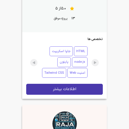
5.0از 5
13
پروژه موفق
تخصص ها
HTML
جاوا اسکریپت
node.js
پایتون
امنیت Web
Tailwind CSS
اطلاعات بیشتر