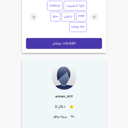
جاوا اسکریپت
node.js
PHP
پایتون
سئو
Unity 3D
اطلاعات بیشتر
arman_k77
5.0از 5
70
پروژه موفق