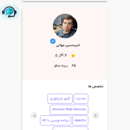
چت با پشتیبانی پارس‌کدرز
امیرحسین جهانی
4.7از 5
85
پروژه موفق
تخصص ها
دات‌نت
اکتیو دایرکتوری
Amazon Web Services
Apache
برنامه نویسی با C#