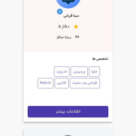
سینا قربانی
5.0از 5
68
پروژه موفق
تخصص ها
جاوا
وردپرس
اندروید
طراحی وب سایت
کاتلین
NextJs
اطلاعات بیشتر