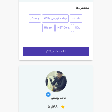
تخصص ها
دات‌نت
برنامه نویسی با C#
jQuery
Blazor
.NET Core
SQL
اطلاعات بیشتر
حامد یوسفی
4.9از 5