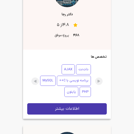
دکتر رجا
4.8از 5
468
پروژه موفق
تخصص ها
دات‌نت
AJAX
برنامه نویسی با C++
MySQL
PHP
پایتون
اطلاعات بیشتر