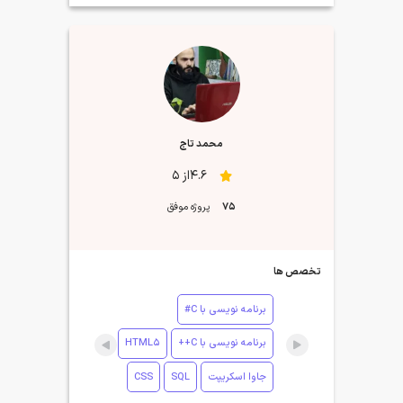
محمد تاج
4.6از 5
75
پروژه موفق
تخصص ها
برنامه نویسی با C#
برنامه نویسی با C++
HTML5
جاوا اسکریپت
SQL
CSS