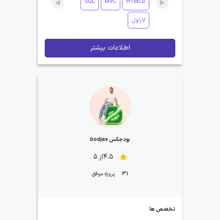
SQL
MVC
HTML5
لاراول
اطلاعات بیشتر
بودجکس bodjex
4.5از 5
31
پروژه موفق
تخصص ها