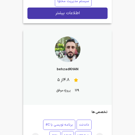
سیستم مدیریت محتوا
اطلاعات بیشتر
behzadKHAN
4.8از 5
119
پروژه موفق
تخصص ها
دات‌نت
برنامه نویسی با C#