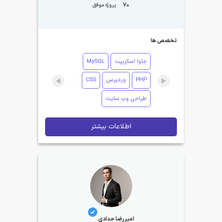
70
پروژه موفق
تخصص ها
جاوا اسکریپت
MySQL
PHP
وردپرس
CSS
طراحی وب سایت
اطلاعات بیشتر
امیررضا حدادی