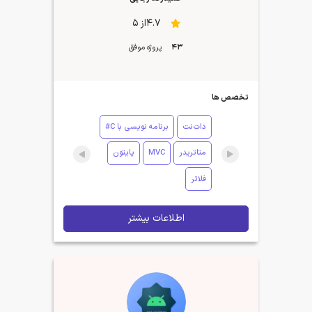
4.7از 5
43
پروژه موفق
تخصص ها
دات‌نت
برنامه نویسی با C#
متاتریدر
MVC
پایتون
فلاتر
اطلاعات بیشتر