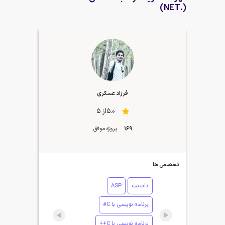
(.NET)
فرزاد عسکری
5.0از 5
169
پروژه موفق
تخصص ها
دات‌نت
ASP
برنامه نویسی با C#
برنامه نویسی با C++