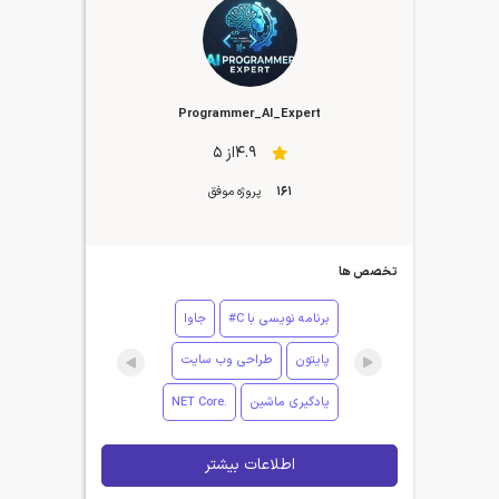
Programmer_AI_Expert
4.9از 5
161
پروژه موفق
تخصص ها
برنامه نویسی با C#
جاوا
پایتون
طراحی وب سایت
یادگیری ماشین
.NET Core
اطلاعات بیشتر