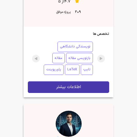
4.7از 5
209
پروژه موفق
تخصص ها
نویسندگی دانشگاهی
بازنویسی مقاله
مقاله
تایپ
LaTeX
پاورپوینت
اطلاعات بیشتر