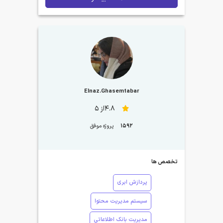
Elnaz.Ghasemtabar
4.8از 5
1592
پروژه موفق
تخصص ها
پردازش ابری
سیستم مدیریت محتوا
مدیریت بانک اطلاعاتی