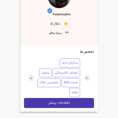
Polymorphic
5.0از 5
31
پروژه موفق
تخصص ها
پردازش ابری
آموزش الکترونیکی
پایتون
امنیت Web
بازنویسی مقاله
مقاله
اطلاعات بیشتر