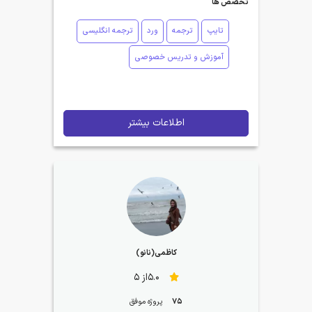
تخصص ها
تایپ
ترجمه
ورد
ترجمه انگلیسی
آموزش و تدریس خصوصی
اطلاعات بیشتر
کاظمی(نانو)
5.0از 5
75
پروژه موفق