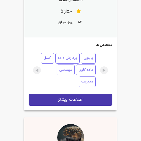
M.Moghadam
5.0از 5
84
پروژه موفق
تخصص ها
پایتون
پردازش داده
اکسل
داده کاوی
مهندسی
مدیریت
اطلاعات بیشتر