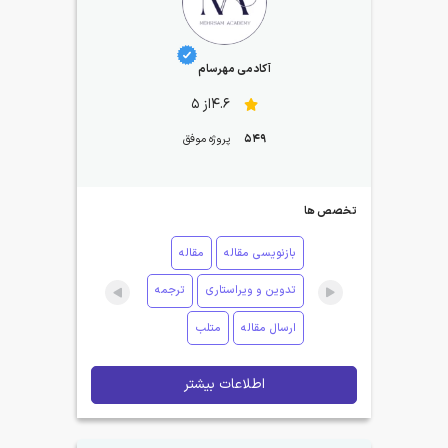
آکادمی مهرسام
4.6از 5
549
پروژه موفق
تخصص ها
بازنویسی مقاله
مقاله
تدوین و ویراستاری
ترجمه
ارسال مقاله
متلب
اطلاعات بیشتر