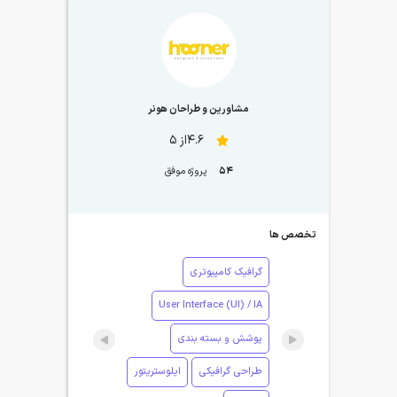
مشاورین و طراحان هونر
4.6از 5
54
پروژه موفق
تخصص ها
گرافیک کامپیوتری
User Interface (UI) / IA
پوشش و بسته بندی
طراحی گرافیکی
ایلوستریتور