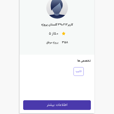
کاربر390212 گلستان پروژه
5.0از 5
358
پروژه موفق
تخصص ها
تایپ
اطلاعات بیشتر