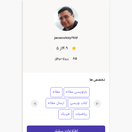
javanshiry1986
4.9از 5
85
پروژه موفق
تخصص ها
بازنویسی مقاله
مقاله
کتاب نویسی
ارسال مقاله
ریاضیات
فیزیک
اطلاعات بیشتر