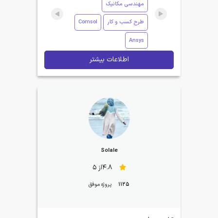
مهندسی مکانیک
طرح کسب و کار
Comsol
Ansys
اطلاعات بیشتر
Solale
4.8از 5
1125
پروژه موفق