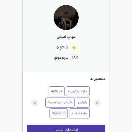
شهاب قاسمی
4.9از 5
183
پروژه موفق
تخصص ها
جاوا اسکریپت
node.js
پایتون
طراحی وب سایت
ربات تلگرام
React JS
اطلاعات بیشتر