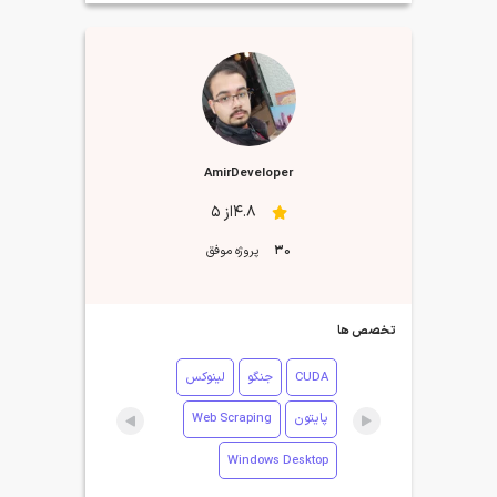
AmirDeveloper
4.8از 5
30
پروژه موفق
تخصص ها
CUDA
جنگو
لینوکس
پایتون
Web Scraping
Windows Desktop