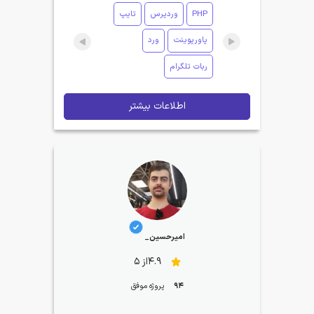
PHP
وردپرس
تایپ
پاورپوینت
ورد
ربات تلگرام
اطلاعات بیشتر
امیرحسین_
4.9از 5
94
پروژه موفق