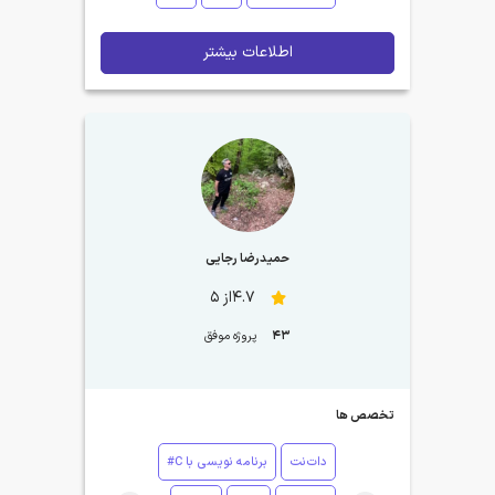
اطلاعات بیشتر
حمیدرضا رجایی
4.7از 5
43
پروژه موفق
تخصص ها
دات‌نت
برنامه نویسی با C#