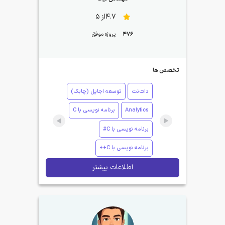
4.7از 5
476
پروژه موفق
تخصص ها
دات‌نت
توسعه اجایل (چابک)
Analytics
برنامه نویسی با C
برنامه نویسی با C#
برنامه نویسی با C++
اطلاعات بیشتر