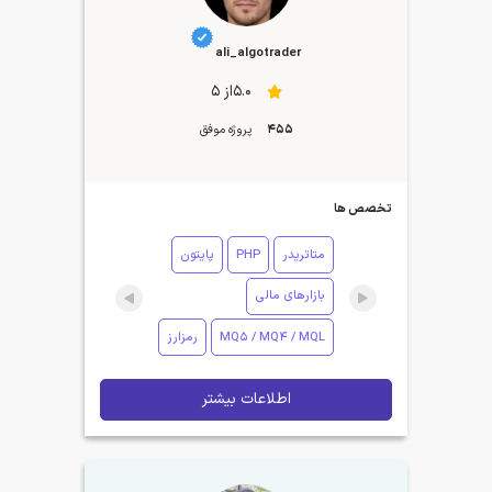
ali_algotrader
5.0از 5
455
پروژه موفق
تخصص ها
متاتریدر
PHP
پایتون
بازارهای مالی
MQ5 / MQ4 / MQL
رمزارز
اطلاعات بیشتر