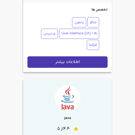
تخصص ها
جنگو
پایتون
User Interface (UI) / IA
وردپرس
فیگما
اطلاعات بیشتر
java
4.4از 5