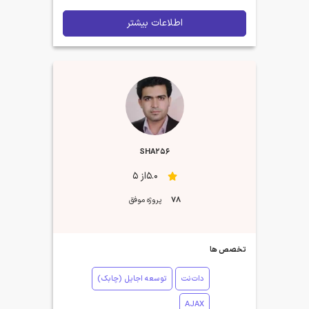
اطلاعات بیشتر
SHA256
5.0از 5
78
پروژه موفق
تخصص ها
دات‌نت
توسعه اجایل (چابک)
AJAX