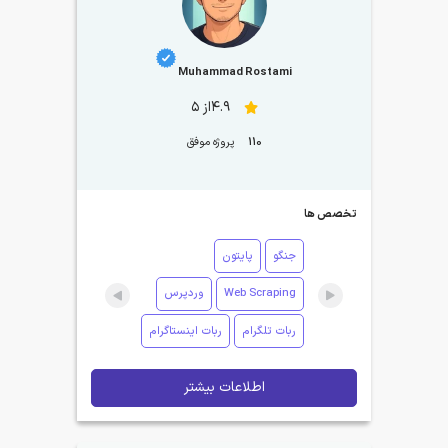
Muhammad Rostami
4.9از 5
110
پروژه موفق
تخصص ها
جنگو
پایتون
Web Scraping
وردپرس
ربات تلگرام
ربات اینستاگرام
اطلاعات بیشتر