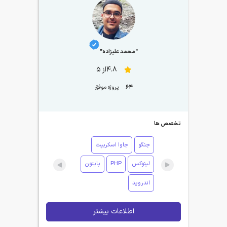
"محمد علیزاده"
4.8از 5
64
پروژه موفق
تخصص ها
جنگو
جاوا اسکریپت
لینوکس
PHP
پایتون
اندروید
اطلاعات بیشتر