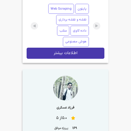
پایتون
Web Scraping
نقشه و نقشه برداری
داده کاوی
متلب
هوش مصنوعی
اطلاعات بیشتر
فرزاد عسکری
5.0از 5
169
پروژه موفق