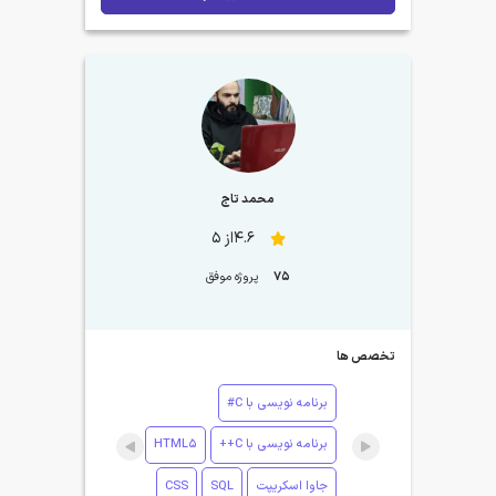
محمد تاج
4.6از 5
75
پروژه موفق
تخصص ها
برنامه نویسی با C#
برنامه نویسی با C++
HTML5
جاوا اسکریپت
SQL
CSS