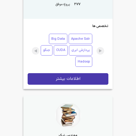
277
پروژه موفق
تخصص ها
Big Data
Apache Solr
پردازش ابری
CUDA
جنگو
Hadoop
اطلاعات بیشتر
مهندس نیک