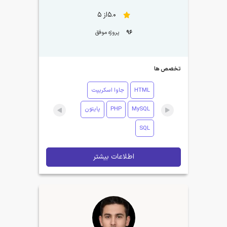
5.0از 5
96
پروژه موفق
تخصص ها
HTML
جاوا اسکریپت
MySQL
PHP
پایتون
SQL
اطلاعات بیشتر