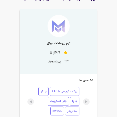
تیم زیرساخت مونل
4.9از 5
23
پروژه موفق
تخصص ها
برنامه نویسی با C++
جنگو
جاوا
جاوا اسکریپت
متاتریدر
MySQL