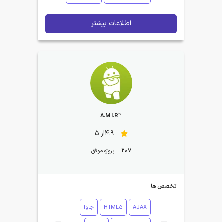
اطلاعات بیشتر
™A.M.I.R
4.9از 5
207
پروژه موفق
تخصص ها
AJAX
HTML5
جاوا