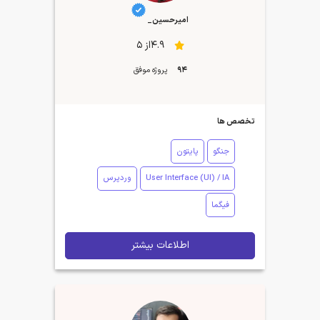
امیرحسین_
4.9از 5
94
پروژه موفق
تخصص ها
جنگو
پایتون
User Interface (UI) / IA
وردپرس
فیگما
اطلاعات بیشتر