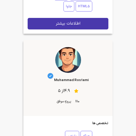
HTML5
جاوا
اطلاعات بیشتر
Muhammad Rostami
4.9از 5
110
پروژه موفق
تخصص ها