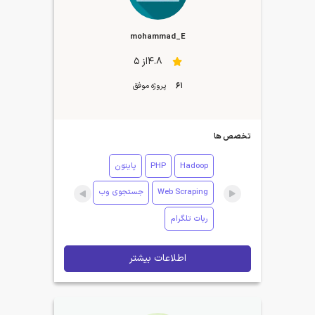
mohammad_E
4.8از 5
61
پروژه موفق
تخصص ها
Hadoop
PHP
پایتون
Web Scraping
جستجوی وب
ربات تلگرام
اطلاعات بیشتر