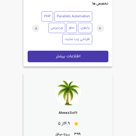
تخصص ها
PHP
Parallels Automation
پایتون
سئو
وردپرس
طراحی وب سایت
اطلاعات بیشتر
AhwazSoft
4.9از 5
399
پروژه موفق