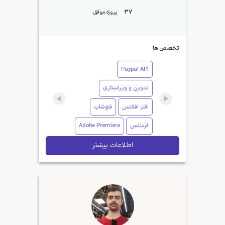
37
پروژه موفق
تخصص ها
Paypal API
تدوین و ویراستاری
افتر افکتس
فتوشاپ
فریلنس
Adobe Premiere
اطلاعات بیشتر