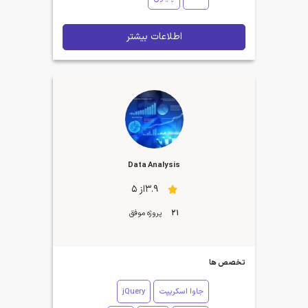
اطلاعات بیشتر
Data Analysis
3.9از 5
21
پروژه موفق
تخصص ها
جاوا اسکریپت
jQuery