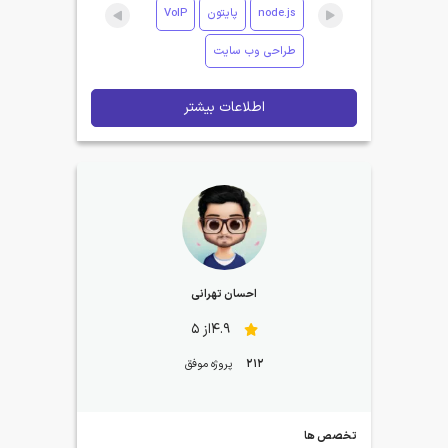
node.js
پایتون
VoIP
طراحی وب سایت
اطلاعات بیشتر
احسان تهرانی
4.9از 5
212
پروژه موفق
تخصص ها