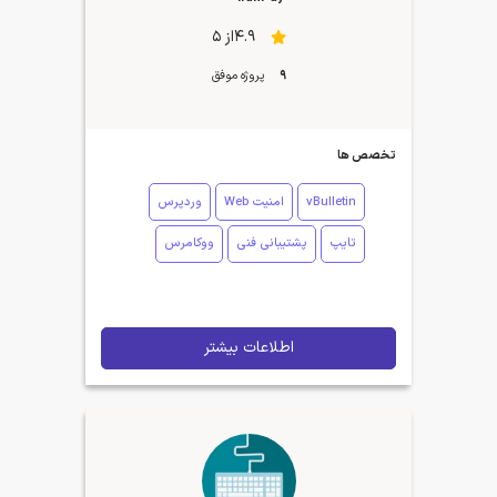
4.9از 5
9
پروژه موفق
تخصص ها
vBulletin
امنیت Web
وردپرس
تایپ
پشتیبانی فنی
ووکامرس
اطلاعات بیشتر