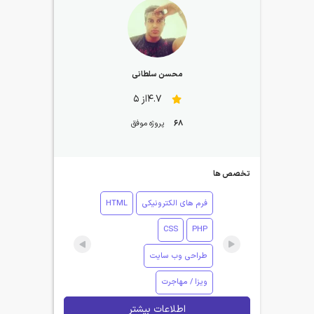
محسن سلطانی
4.7از 5
68
پروژه موفق
تخصص ها
فرم های الکترونیکی
HTML
CSS
PHP
طراحی وب سایت
ویزا / مهاجرت
اطلاعات بیشتر