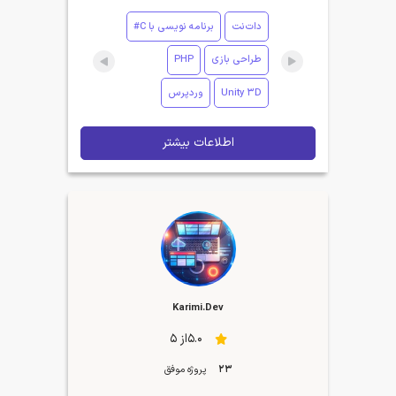
دات‌نت
برنامه نویسی با C#
طراحی بازی
PHP
Unity 3D
وردپرس
اطلاعات بیشتر
Karimi.Dev
5.0از 5
23
پروژه موفق