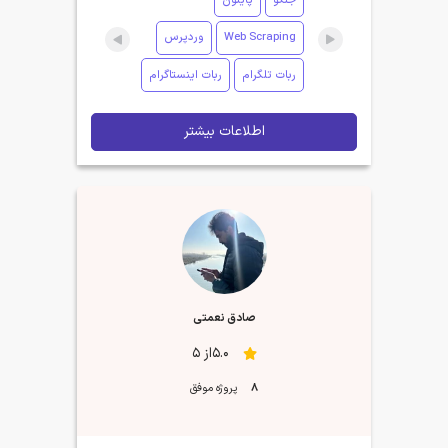
جنگو
پایتون
Web Scraping
وردپرس
ربات تلگرام
ربات اینستاگرام
اطلاعات بیشتر
صادق نعمتی
5.0از 5
8
پروژه موفق