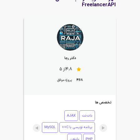
FreelancerAPI
دکتر رجا
4.8از 5
468
پروژه موفق
تخصص ها
دات‌نت
AJAX
برنامه نویسی با C++
MySQL
PHP
پایتون