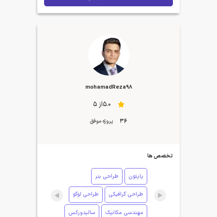
mohamadReza98
5.0از 5
36
پروژه موفق
تخصص ها
پایتون
طراحی بنر
طراحی گرافیکی
طراحی لوگو
مهندسی مکانیک
سالیدورکس