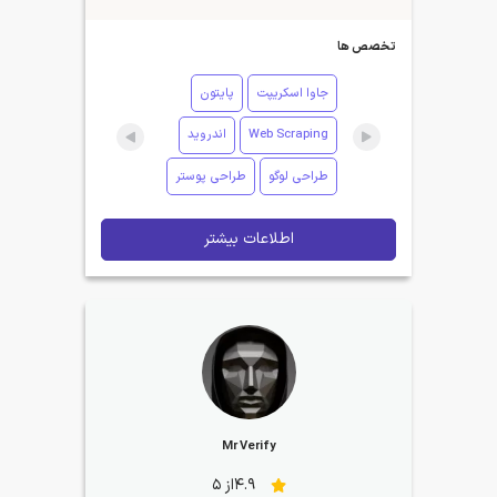
تخصص ها
جاوا اسکریپت
پایتون
Web Scraping
اندروید
طراحی لوگو
طراحی پوستر
اطلاعات بیشتر
Mr Verify
4.9از 5