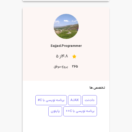
Sajjad.Programmer
4.8از 5
265
پروژه موفق
تخصص ها
دات‌نت
AJAX
برنامه نویسی با C#
برنامه نویسی با C++
پایتون