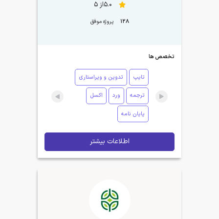
5.0از 5
128
پروژه موفق
تخصص ها
تایپ
تدوین و ویراستاری
ترجمه
ورد
اکسل
پایان نامه
اطلاعات بیشتر