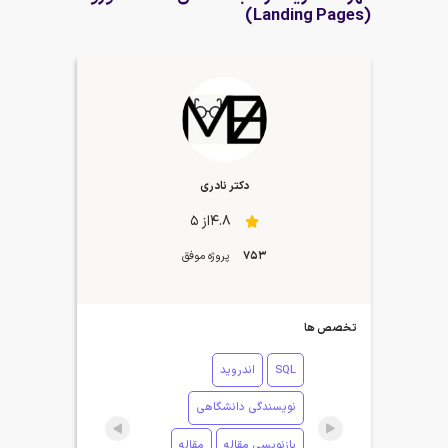
(Landing Pages)
دکتر نادری
4.8از 5
753
پروژه موفق
تخصص ها
SQL
اندروید
نویسندگی دانشگاهی
بازنویسی مقاله
مقاله