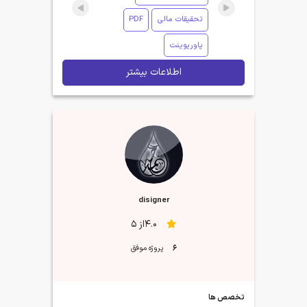
تحقیقات مالی
PDF
پاورپوینت
اطلاعات بیشتر
disigner
4.0از 5
6
پروژه موفق
تخصص ها