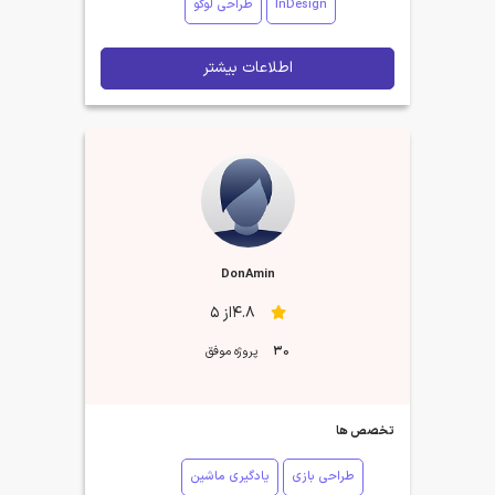
InDesign
طراحی لوگو
اطلاعات بیشتر
DonAmin
4.8از 5
30
پروژه موفق
تخصص ها
طراحی بازی
یادگیری ماشین