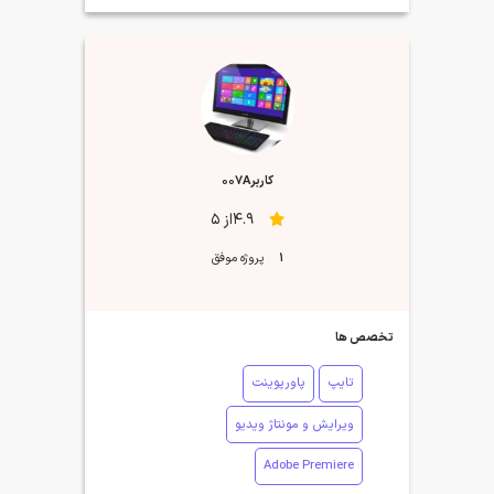
کاربر۰۰۷A
4.9از 5
1
پروژه موفق
تخصص ها
تایپ
پاورپوینت
ویرایش و مونتاژ ویدیو
Adobe Premiere