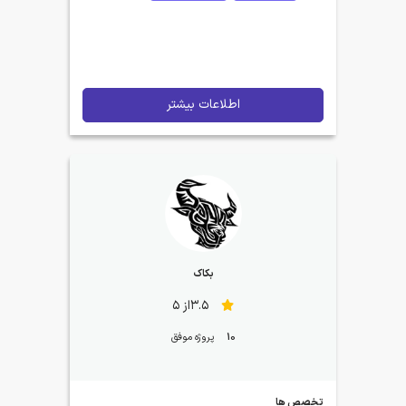
اطلاعات بیشتر
بکاک
3.5از 5
10
پروژه موفق
تخصص ها