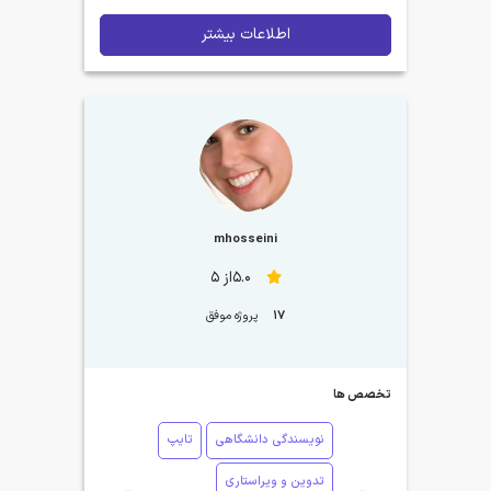
اطلاعات بیشتر
mhosseini
5.0از 5
17
پروژه موفق
تخصص ها
نویسندگی دانشگاهی
تایپ
تدوین و ویراستاری