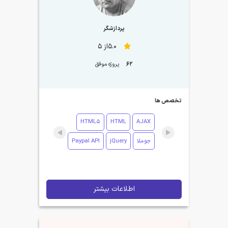
پردازشگر
5.0از 5
62
پروژه موفق
تخصص ها
HTML5
HTML
AJAX
جوملا
jQuery
Paypal API
اطلاعات بیشتر