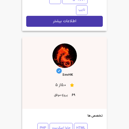
تایپ
اطلاعات بیشتر
SmrHK
5.0از 5
69
پروژه موفق
تخصص ها
HTML
جاوا اسکریپت
PHP