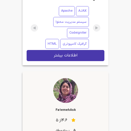
Apache
AJAX
سیستم مدیریت محتوا
Codeigniter
گرافیک کامپیوتری
HTML
اطلاعات بیشتر
FatemehAsk
4.6از 5
5
پروژه موفق