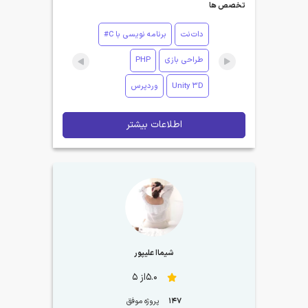
تخصص ها
دات‌نت
برنامه نویسی با C#
طراحی بازی
PHP
Unity 3D
وردپرس
اطلاعات بیشتر
شیماا علیپور
5.0از 5
147
پروژه موفق