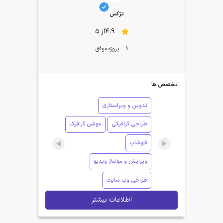
تژکس
4.9از 5
1
پروژه موفق
تخصص ها
تدوین و ویراستاری
طراحی گرافیکی
موشن گرافیک
فتوشاپ
ویرایش و مونتاژ ویدیو
طراحی وب سایت
اطلاعات بیشتر