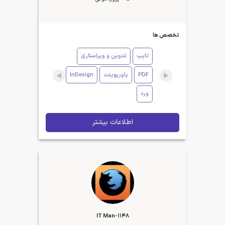
تخصص ها
تایپ
تدوین و ویراستاری
PDF
پاورپوینت
InDesign
ورد
اطلاعات بیشتر
IT Man-1148