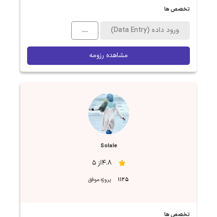
تخصص ها
ورود داده (Data Entry)
...
مشاهده رزومه
Solale
4.8از 5
1125
پروژه موفق
تخصص ها