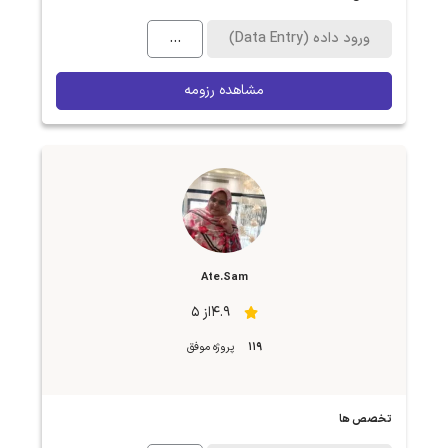
ورود داده (Data Entry)
...
مشاهده رزومه
Ate.Sam
4.9از 5
119
پروژه موفق
تخصص ها