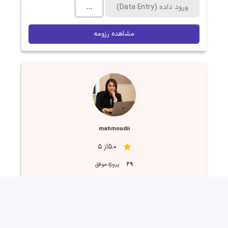
ورود داده (Data Entry)
...
مشاهده رزومه
mahmoudii
5.0از 5
29
پروژه موفق
تخصص ها
ورود داده (Data Entry)
...