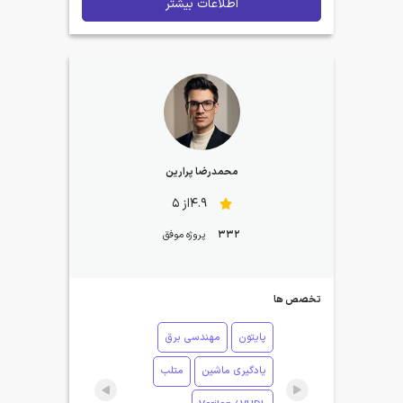
اطلاعات بیشتر
محمدرضا پرارین
4.9از 5
332
پروژه موفق
تخصص ها
پایتون
مهندسی برق
یادگیری ماشین
متلب