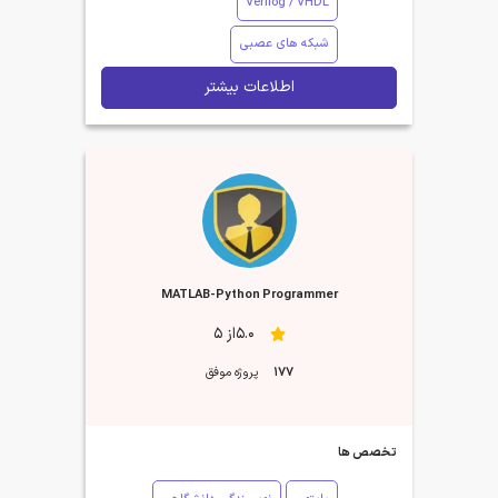
Verilog / VHDL
شبکه های عصبی
اطلاعات بیشتر
MATLAB-Python Programmer
5.0از 5
177
پروژه موفق
تخصص ها