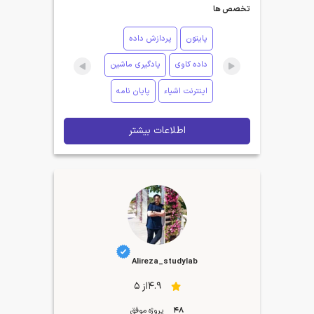
تخصص ها
پایتون
پردازش داده
داده کاوی
یادگیری ماشین
اینترنت اشیاء
پایان نامه
اطلاعات بیشتر
Alireza_studylab
4.9از 5
48
پروژه موفق