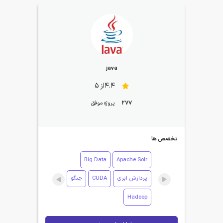
java
4.4از 5
277
پروژه موفق
تخصص ها
Big Data
Apache Solr
پردازش ابری
CUDA
جنگو
Hadoop