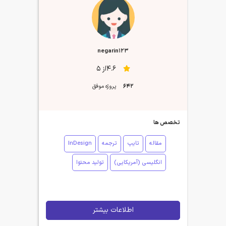
negarin123
4.6از 5
642
پروژه موفق
تخصص ها
مقاله
تایپ
ترجمه
InDesign
انگلیسی (آمریکایی)
تولید محتوا
اطلاعات بیشتر