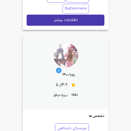
BigCommerce
اطلاعات بیشتر
رویا 1400
4.9از 5
1651
پروژه موفق
تخصص ها
نویسندگی دانشگاهی