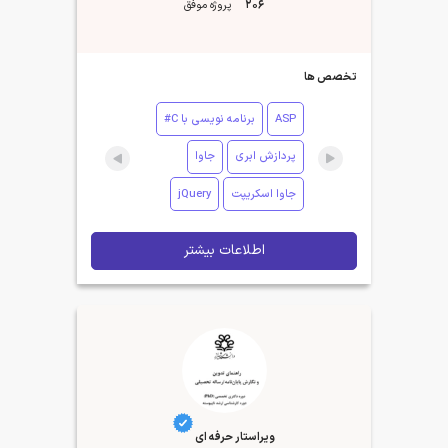
206
پروژه موفق
تخصص ها
ASP
برنامه نویسی با C#
پردازش ابری
جاوا
جاوا اسکریپت
jQuery
اطلاعات بیشتر
ویراستار حرفه ای