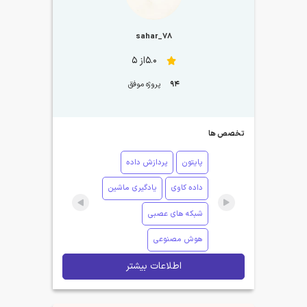
sahar_78
5.0از 5
94
پروژه موفق
تخصص ها
پایتون
پردازش داده
داده کاوی
یادگیری ماشین
شبکه های عصبی
هوش مصنوعی
اطلاعات بیشتر