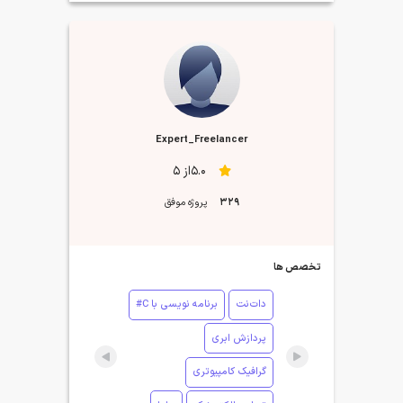
Expert_Freelancer
5.0از 5
329
پروژه موفق
تخصص ها
دات‌نت
برنامه نویسی با C#
پردازش ابری
گرافیک کامپیوتری