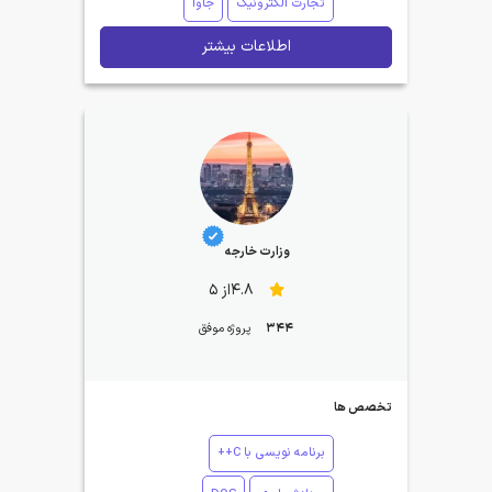
تجارت الکترونیک
جاوا
اطلاعات بیشتر
وزارت خارجه
4.8از 5
344
پروژه موفق
تخصص ها
برنامه نویسی با C++