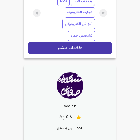
پردازش ابری
DOS
تجارت الکترونیک
آموزش الکترونیکی
تشخیص چهره
اطلاعات بیشتر
seo123
4.8از 5
282
پروژه موفق