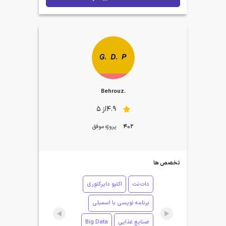
.Behrouz
4.9از 5
402
پروژه موفق
تخصص ها
دات‌نت
اکتیو دایرکتوری
برنامه نویسی با اسمبلی
صنایع غذایی
Big Data