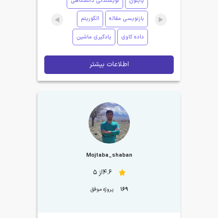
پایتون
نویسندگی دانشگاهی
بازنویسی مقاله
الگوریتم
داده کاوی
یادگیری ماشین
اطلاعات بیشتر
Mojtaba_shaban
4.6از 5
169
پروژه موفق