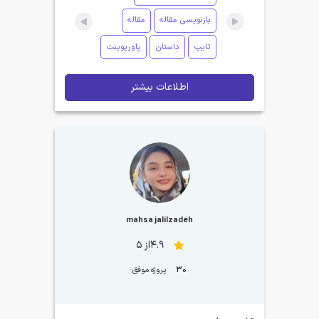
بازنویسی مقاله
مقاله
تایپ
داستان
پاورپوینت
اطلاعات بیشتر
mahsa jalilzadeh
4.9از 5
30
پروژه موفق