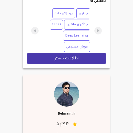
تخصص ها
پایتون
پردازش داده
یادگیری ماشین
SPSS
Deep Learning
هوش مصنوعی
اطلاعات بیشتر
Behnam_h
4.4از 5